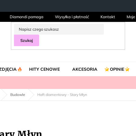
Diamondi pomaga
Wysyłka i płatność
Kontakt
Moje
Szukaj
ZDJĘCIA
HITY CENOWE
AKCESORIA
OPINIE
Budowle
Haft diamentowy - Stary Młyn
tary Młyn