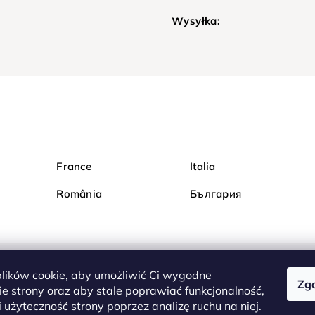
Wysyłka:
France
Italia
România
България
ików cookie, aby umożliwić Ci wygodne
Zg
Kupuj bezpiecznie w Dia
e strony oraz aby stale poprawiać funkcjonalność,
są całkowicie bezpieczn
 użyteczność strony poprzez analizę ruchu na niej.
serwerem są przesyłane 