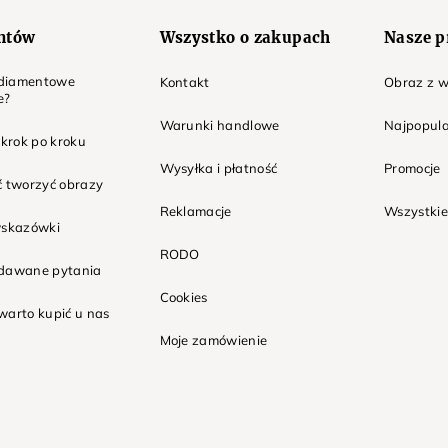
entów
Wszystko o zakupach
Nasze p
t diamentowe
Kontakt
Obraz z w
e?
Warunki handlowe
Najpopula
 krok po kroku
Wysyłka i płatność
Promocje
ć tworzyć obrazy
Reklamacje
Wszystkie
wskazówki
RODO
adawane pytania
Cookies
warto kupić u nas
Moje zamówienie