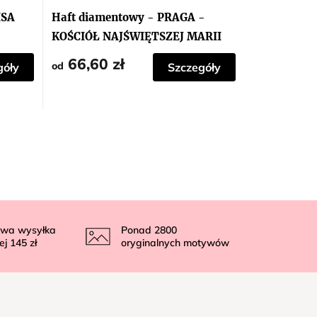
ISA
Haft diamentowy - PRAGA -
KOŚCIÓŁ NAJŚWIĘTSZEJ MARII
PANNY PRZED TYNEM
66,60 zł
od
góły
Szczegóły
wa wysyłka
Ponad
2800
ej
145 zł
oryginalnych motywów