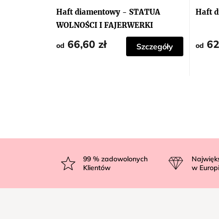
Haft diamentowy - STATUA
Haft 
WOLNOŚCI I FAJERWERKI
66,60 zł
62
od
od
Szczegóły
S
t
99
% zadowolonych
Najwięk
Klientów
w Europ
o
p
k
a