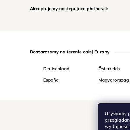
Akceptujemy następujące płatności:
Dostarczamy na terenie całej Europy
Deutschland
Österreich
España
Magyarország
Używamy pl
przeglądani
wydajność i