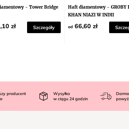
diamentowy - Tower Bridge
Haft diamentowy - GROBY 
KHAN NIAZI W INDII
,10 zł
66,60 zł
od
Szczegóły
Szcze
szy producent
Wysyłka
Darmo
ie
w ciągu
24
godzin
powyż