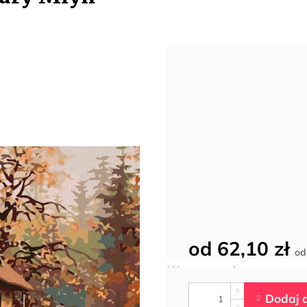
od
62,10 zł
o