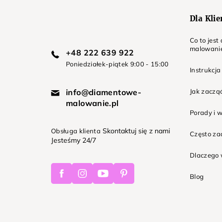
Dla Kli
Co to jes
malowani
+48 222 639 922
Poniedziałek-piątek 9:00 - 15:00
Instrukcja
info@diamentowe-
Jak zaczą
malowanie.pl
Porady i 
Skontaktuj się z nami
Obsługa klienta
Często z
Jesteśmy 24/7
Dlaczego 
Facebook
Instagram
Youtube
Pinterest
Blog