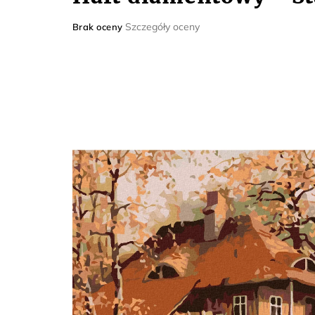
Średnia
Szczegóły oceny
Brak oceny
ocena
produktu
wynosi
0,0
na
5
gwiazdek.