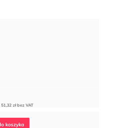
Cena
d
51,32 zł
bez VAT
jednostkowa: