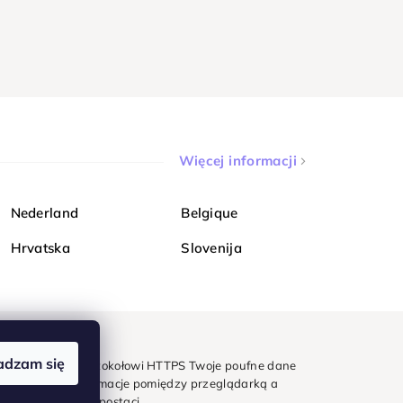
Więcej informacji
Nederland
Belgique
Hrvatska
Slovenija
adzam się
mondi. Dzięki protokołowi HTTPS Twoje poufne dane
e - wszystkie informacje pomiędzy przeglądarką a
w zaszyfrowanej postaci.