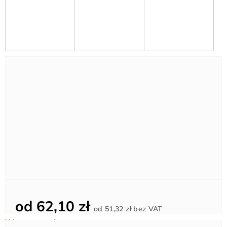
od
62,10 zł
Cena
od
51,32 zł
bez VAT
jednostkowa: