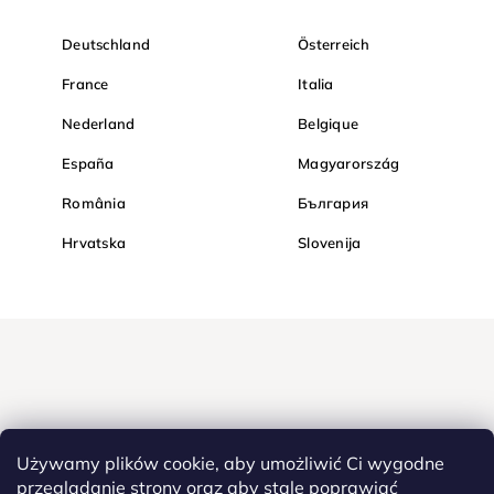
Deutschland
Österreich
France
Italia
Nederland
Belgique
España
Magyarország
România
България
Hrvatska
Slovenija
Używamy plików cookie, aby umożliwić Ci wygodne
przeglądanie strony oraz aby stale poprawiać