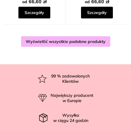
66,60 zł
66,60 zł
od
od
Szczegóły
Szczegóły
Wyświetlić wszystkie podobne produkty
S
t
99
% zadowolonych
Klientów
o
p
Największy producent
k
w Europie
a
Wysyłka
w ciągu
24
godzin