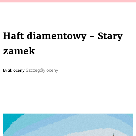
Haft diamentowy - Stary
zamek
Średnia
Szczegóły oceny
Brak oceny
ocena
produktu
wynosi
0,0
na
5
gwiazdek.