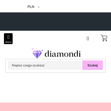
Przejść
do
PLN
treści
Szukaj