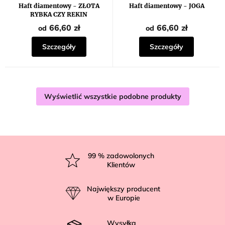
Haft diamentowy - ZŁOTA
Haft diamentowy - JOGA
RYBKA CZY REKIN
66,60 zł
66,60 zł
od
od
Szczegóły
Szczegóły
Wyświetlić wszystkie podobne produkty
S
t
99
% zadowolonych
Klientów
o
p
Największy producent
k
w Europie
a
Wysyłka