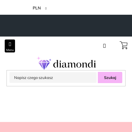
Przejść
do
PLN
treści
Szukaj