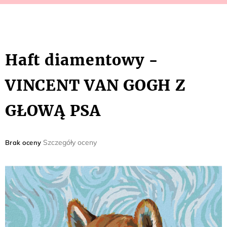
Haft diamentowy -
VINCENT VAN GOGH Z
GŁOWĄ PSA
Średnia
Szczegóły oceny
Brak oceny
ocena
produktu
wynosi
0,0
na
5
gwiazdek.