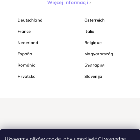
Więcej informacji
Deutschland
Österreich
France
Italia
Nederland
Belgique
España
Magyarország
România
България
Hrvatska
Slovenija
Używamy plików cookie, aby umożliwić Ci wygodne