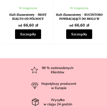
W magazynie
W magazynie
Haft diamentowy - MOST
Haft diamentowy - BUCINTORO
RIALTO OD PÓŁNOCY
POWRACAJĄCY DO MOLO W
(CANALETTO)
DZIEŃ WNIEBOWSTĄPIENIA
66,60 zł
66,60 zł
od
od
(CANALETTO)
Szczegóły
Szczegóły
S
t
99
% zadowolonych
Klientów
o
p
Największy producent
k
w Europie
a
Wysyłka
w ciągu
24
godzin