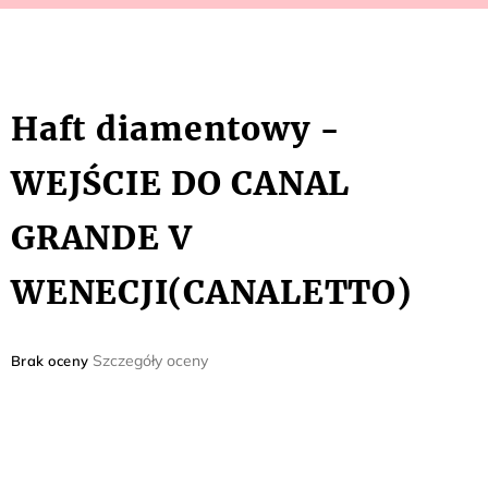
Haft diamentowy -
WEJŚCIE DO CANAL
GRANDE V
WENECJI(CANALETTO)
Średnia
Szczegóły oceny
Brak oceny
ocena
produktu
wynosi
0,0
na
5