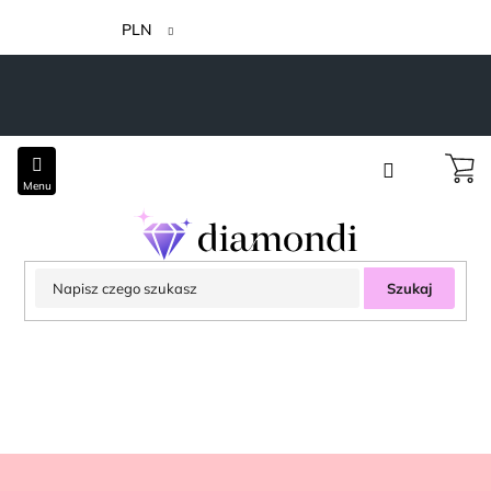
Przejść
do
PLN
treści
Szukaj