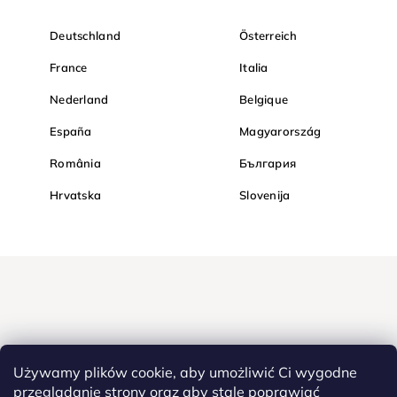
Deutschland
Österreich
France
Italia
Nederland
Belgique
España
Magyarország
România
България
Hrvatska
Slovenija
Używamy plików cookie, aby umożliwić Ci wygodne
przeglądanie strony oraz aby stale poprawiać