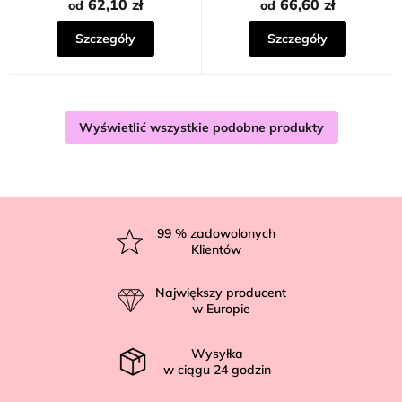
62,10 zł
66,60 zł
od
od
Szczegóły
Szczegóły
Wyświetlić wszystkie podobne produkty
S
t
99
% zadowolonych
Klientów
o
p
Największy producent
k
w Europie
a
Wysyłka
w ciągu
24
godzin