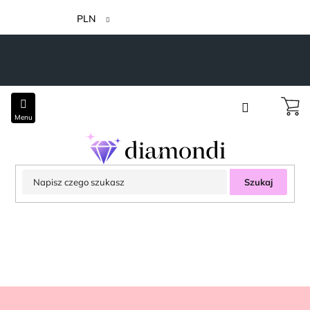
Przejść
do
PLN
treści
Szukaj