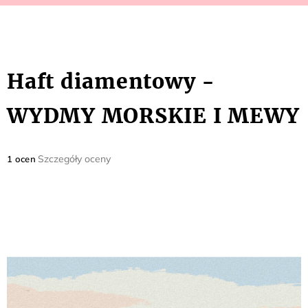
Haft diamentowy -
WYDMY MORSKIE I MEWY
Średnia
Szczegóły oceny
1 ocen
ocena
produktu
wynosi
5,0
na
5
gwiazdek.