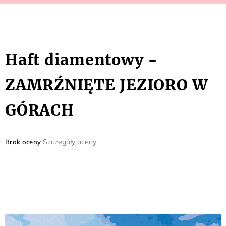
Haft diamentowy -
ZAMRŹNIĘTE JEZIORO W
GÓRACH
Średnia
Szczegóły oceny
Brak oceny
ocena
produktu
wynosi
0,0
na
5
gwiazdek.