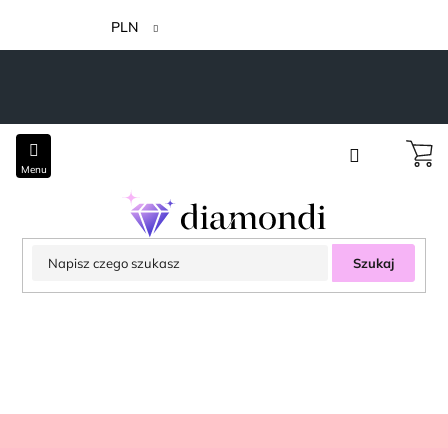
Przejść
do
PLN
treści
Szukaj