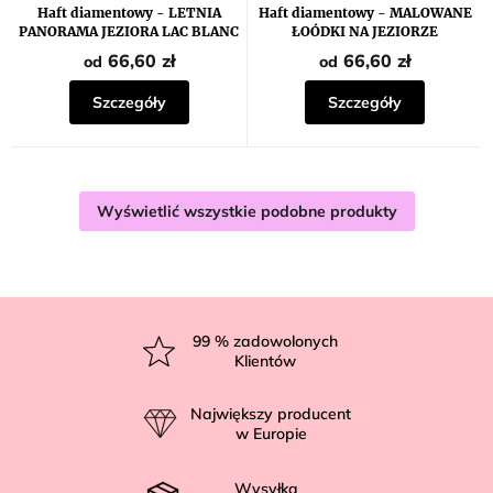
Haft diamentowy - LETNIA
Haft diamentowy - MALOWANE
PANORAMA JEZIORA LAC BLANC
ŁOÓDKI NA JEZIORZE
66,60 zł
66,60 zł
od
od
Szczegóły
Szczegóły
Wyświetlić wszystkie podobne produkty
S
t
99
% zadowolonych
Klientów
o
p
Największy producent
k
w Europie
a
Wysyłka