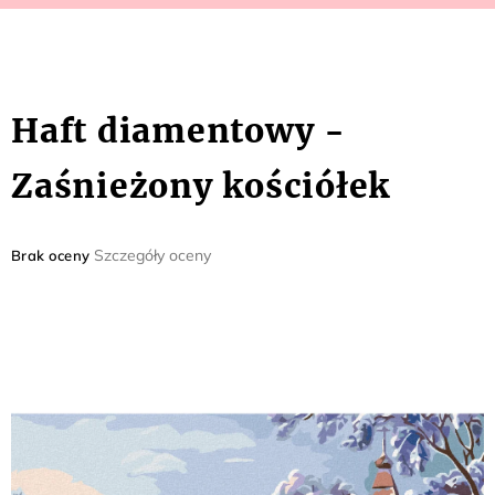
Haft diamentowy -
Zaśnieżony kościółek
Średnia
Szczegóły oceny
Brak oceny
ocena
produktu
wynosi
0,0
na
5
gwiazdek.