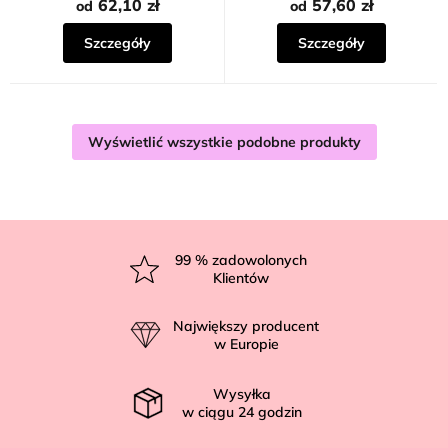
62,10 zł
57,60 zł
od
od
Szczegóły
Szczegóły
Wyświetlić wszystkie podobne produkty
S
t
99
% zadowolonych
Klientów
o
p
Największy producent
k
w Europie
a
Wysyłka
w ciągu
24
godzin