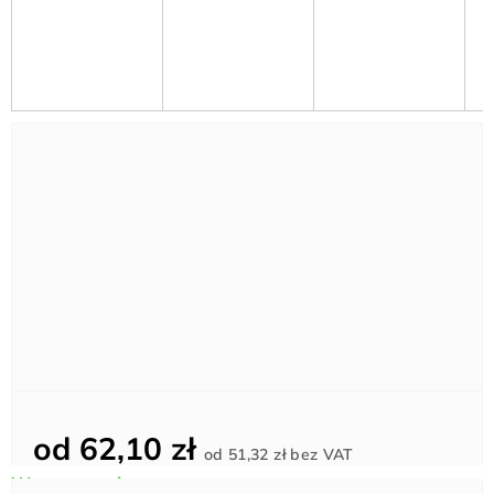
od
62,10 zł
Cena
od
51,32 zł
bez VAT
jednostkowa: