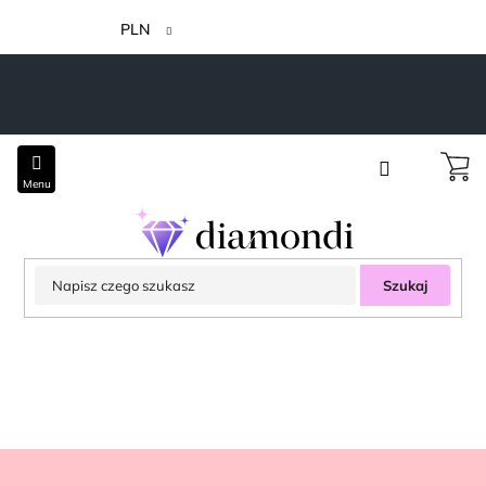
Przejść
do
PLN
treści
Szukaj