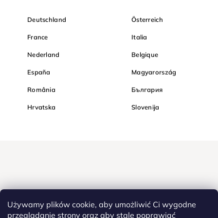
Deutschland
Österreich
France
Italia
Nederland
Belgique
España
Magyarország
România
България
Hrvatska
Slovenija
Używamy plików cookie, aby umożliwić Ci wygodne
przeglądanie strony oraz aby stale poprawiać