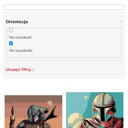
r
t
o
ó
d
w
Orientacja
u
k
Na szerokość
t
ó
Na wysokości
w
Usunąć filtry