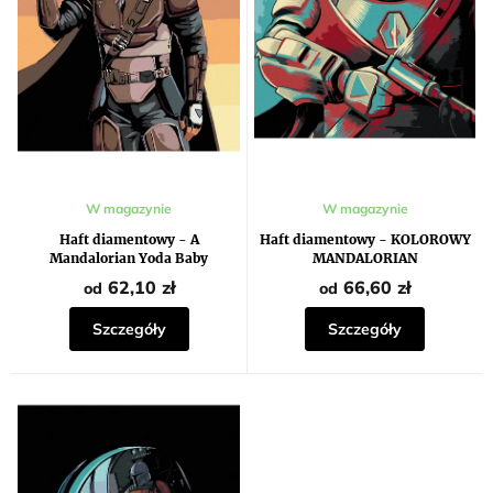
Średnia
W magazynie
W magazynie
ocena
produktu
Haft diamentowy - A
Haft diamentowy - KOLOROWY
wynosi
Mandalorian Yoda Baby
MANDALORIAN
5,0
na
62,10 zł
66,60 zł
od
od
5
gwiazdek.
Szczegóły
Szczegóły