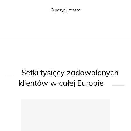
3
pozycji razem
K
o
n
t
r
o
l
k
Setki tysięcy zadowolonych
i
l
klientów w całej Europie
i
s
t
y