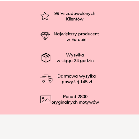
S
t
99
% zadowolonych
Klientów
o
p
Największy producent
k
w Europie
a
Wysyłka
w ciągu
24
godzin
Darmowa wysyłka
powyżej
145 zł
Ponad
2800
oryginalnych motywów