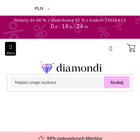
Przejść
do
PLN
treści
Rabaty do 66 % + dodatkowe 15 % z kodem: ZNIZKA15
0
16
24
d
h
m
Szukaj
99
% zadowolonych Klientów