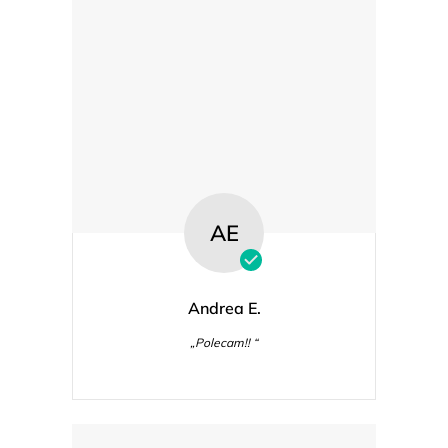
AE
Andrea E.
„Polecam!! “