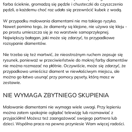
farba ścieknie, gromadzą się pędzle i chusteczki do czyszczenia
pędzli, a każdemu choć raz udało się przewrócić kubek z wodą.
W przypadku malowania diamentami nie ma takiego ryzyka.
Nawet pomimo tego, że diamenty są klejone, nie używa się kleju -
po prostu umieszcza się je na warstwie samoprzylepnej.
Największy bałagan, jaki może się zdarzyć, to przypadkowe
rozsypanie diamentów.
Nie trzeba się też martwić, że nieostrożnym ruchem zepsuje się
rysunek, ponieważ w przeciwieństwie do mokrej farby diamentów
nie można rozmazać na płótnie. Oczywiście, może się zdarzyć, że
przypadkowo umieścisz diament w niewłaściwym miejscu, ale
można go łatwo usunąć przy pomocy pęsety, którą masz w
zestawie.
NIE WYMAGA ZBYTNIEGO SKUPIENIA
Malowanie diamentami nie wymaga wiele uwagi. Przy lepieniu
można zatem spokojnie oglądać telewizję lub rozmawiać z
przyjaciółmi! Możesz też zaangażować swojego partnera lub
dzieci. Wspólna praca na pewno przyniesie Wam więcej radości.