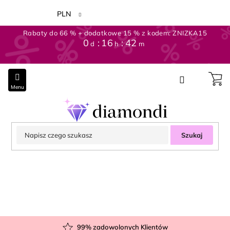
Przejść
do
PLN
treści
Rabaty do 66 % + dodatkowe 15 % z kodem: ZNIZKA15
0
:
16
:
42
d
h
m
Szukaj
99
% zadowolonych Klientów