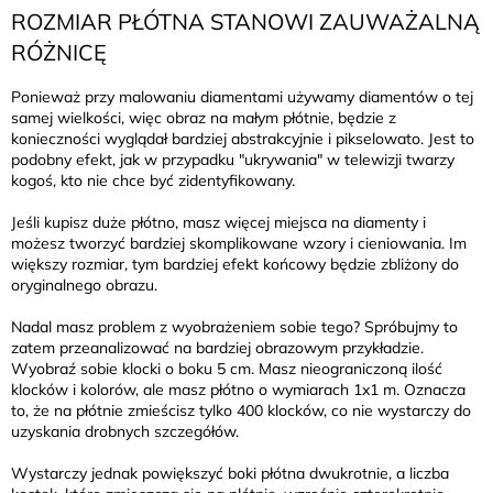
ROZMIAR PŁÓTNA STANOWI ZAUWAŻALNĄ
RÓŻNICĘ
Ponieważ przy malowaniu diamentami używamy diamentów o tej
samej wielkości, więc obraz na małym płótnie, będzie z
konieczności wyglądał bardziej abstrakcyjnie i pikselowato. Jest to
podobny efekt, jak w przypadku "ukrywania" w telewizji twarzy
kogoś, kto nie chce być zidentyfikowany.
Jeśli kupisz duże płótno, masz więcej miejsca na diamenty i
możesz tworzyć bardziej skomplikowane wzory i cieniowania. Im
większy rozmiar, tym bardziej efekt końcowy będzie zbliżony do
oryginalnego obrazu.
Nadal masz problem z wyobrażeniem sobie tego? Spróbujmy to
zatem przeanalizować na bardziej obrazowym przykładzie.
Wyobraź sobie klocki o boku 5 cm. Masz nieograniczoną ilość
klocków i kolorów, ale masz płótno o wymiarach 1x1 m. Oznacza
to, że na płótnie zmieścisz tylko 400 klocków, co nie wystarczy do
uzyskania drobnych szczegółów.
Wystarczy jednak powiększyć boki płótna dwukrotnie, a liczba