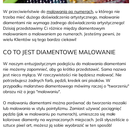
W przeciwieństwie do
malowania po numerach
, u którego nie
trzeba mieć dużego doświadczenia artystycznego, malowanie
diamentami nie wymaga żadnego doświadczenia artystycznego!
Dzisiaj przedstawimy Ci różnice między diamentowym
malowaniem a malowaniem po numerach. Jesteśmy pewni, że
wielu Klientów są tego bardzo ciekawi!
CO TO JEST DIAMENTOWE MALOWANIE
W naszym entuzjastycznym podejściu do malowania diamentami
nie możemy zapomnieć, aby go krótko przedstawić. Sama nazwa
jest nieco myląca. W rzeczywistości nie będziesz malować. Nie
potrzebujesz żadnych farb, pędzli, kredek ani pisaków. W
przypadku malarstwa diamentowego mówimy raczej o "tworzeniu"
obrazu niż o jego "malowaniu".
O malowaniu diamentami można porównać do tworzenia mozaiki
lub malowania w stylu pointylizmu. Zamiast używać pociągnięć
pędzla (jak w malowaniu po numerach), umieszcza się małe
kolorowe diamenty na wyznaczonych miejscach. Jeśli słyszeliście o
sztuce pixel art, możesz ją sobie wyobrazić w ten sposób!