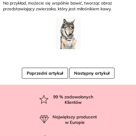
Na przykład, możecie się wspólnie bawić, tworząc obraz
przedstawiający zwierzaka, który jest miłośnikiem kawy.
Poprzedni artykuł
Następny artykuł
S
t
99
% zadowolonych
Klientów
o
p
Największy producent
k
w Europie
a