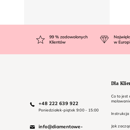
S
t
99
% zadowolonych
Najwięk
Klientów
w Europ
o
p
k
a
Dla Kli
Co to jes
malowani
+48 222 639 922
Poniedziałek-piątek 9:00 - 15:00
Instrukcja
info@diamentowe-
Jak zaczą