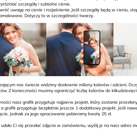
yróżniać szczegóły i subtelne cienie.
wróć uwagę na cienie i rozjaśnienia. Jeśli szczegóły będą w cieniu, sto
amalowane. Dotyczy to w szczególności twarzy.
ającym nas świecie widzimy dosłownie miliony kolorów i odcieni. Oczy
ów. Z konieczności musimy ograniczyć liczbę kolorów do kilkudziesięci
ności nasz grafik przygotuje najpierw projekt, który zostanie przesłany
 a grafik przygotuje bezpłatnie jeszcze 1 dodatkowy projekt. Jeśli na
jęcie. Jednak za jego opracowanie pobieramy kwotę 25 zł.
ie udało Ci się przesłać zdjęcia w zamówieniu, wyślij je na nasz adre