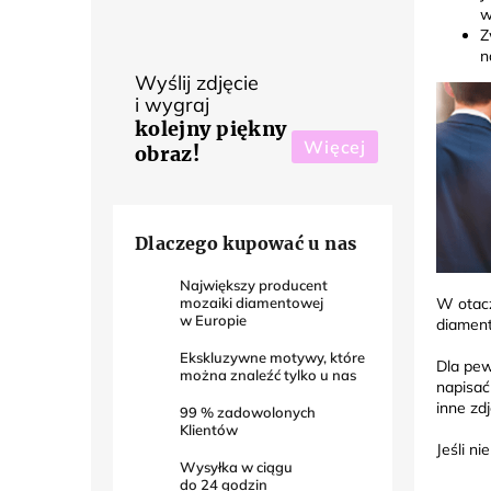
w
Z
n
Wyślij zdjęcie
i wygraj
kolejny piękny
Więcej
obraz!
Dlaczego kupować u nas
Największy producent
mozaiki diamentowej
W otacz
w Europie
diament
Ekskluzywne motywy, które
Dla pew
można znaleźć tylko u nas
napisać
inne zd
99
% zadowolonych
Klientów
Jeśli n
Wysyłka w ciągu
do
24
godzin