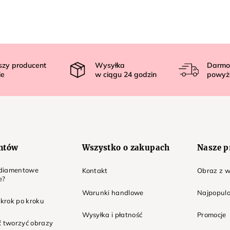
szy producent
Wysyłka
Darmo
ie
w ciągu
24
godzin
powyż
entów
Wszystko o zakupach
Nasze p
t diamentowe
Kontakt
Obraz z w
e?
Warunki handlowe
Najpopula
 krok po kroku
Wysyłka i płatność
Promocje
ć tworzyć obrazy