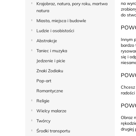
na wyra
Krajobraz, natura, pory roku, martwa
zrobion
natura
do stwo
Miasta, miejsca i budowle
POWÓ
Ludzie i osobistości
Innym p
Abstrakcje
bardzo 
Taniec i muzyka
rysowan
się i o
Jedzenie i picie
niesamo
Znaki Zodiaku
POWÓ
Pop-art
Chcesz 
Romantyczne
radości
Religie
POWÓ
Wielcy malarze
Obraz n
Twórcy
rękodzi
drugiej
Środki transportu