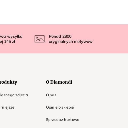
wa wysyłka
Ponad
2800
ej
145 zł
oryginalnych motywów
rodukty
O Diamondi
łasnego zdjęcia
O nas
rniejsze
Opinie o sklepie
Sprzedaż hurtowa