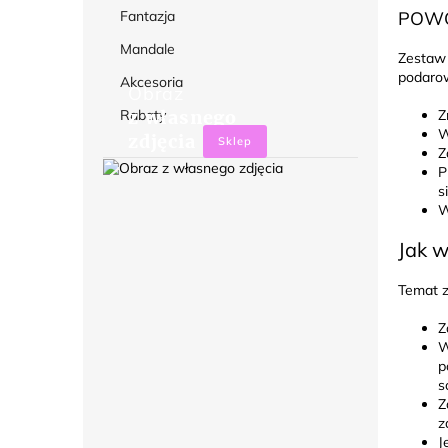
POWÓ
Fantazja
Mandale
Zestaw 
podarow
Akcesoria
Obraz
Z
Rabaty
z własnego
W
zdjęcia
Sklep
Z
P
s
W
Jak w
Temat z
Z
W
p
s
Z
z
J