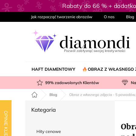
Przejść
Rabaty do 66 % + dodatk
do
treści
Jak rozpocząć tworzenie obrazów
O nas
Blog
HAFT DIAMENTOWY
OBRAZ Z WŁASNEGO 
99
% zadowolonych Klientów
Na
Home
Blog
Obraz z własnego zdjęcia - 5 powodów,
P
Pominąć
Kategoria
a
OPINIE KLIENTÓW
kategorie
s
Obr
e
Hity cenowe