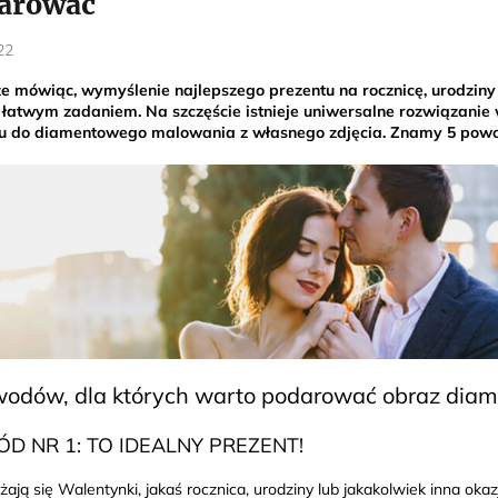
arować
22
e mówiąc, wymyślenie najlepszego prezentu na rocznicę, urodziny
t łatwym zadaniem. Na szczęście istnieje uniwersalne rozwiązanie
u do diamentowego malowania z własnego zdjęcia. Znamy 5 powodów
wodów, dla których warto podarować obraz dia
D NR 1: TO IDEALNY PREZENT!
iżają się Walentynki, jakaś rocznica, urodziny lub jakakolwiek inna o