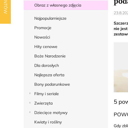
pod
k
Obraz z własnego zdjęcia
b
23.8.20
o
Najpopularniejsze
Szczerz
c
Promocje
nie jes
z
zestaw
Nowości
n
Hity cenowe
y
Boże Narodzenie
Dla dorosłych
Najlepsza oferta
Bony podarunkowe
Filmy i seriale
5 po
Zwierzęta
Dziecięce motywy
POWÓ
Kwiaty i rośliny
Gdy zbl