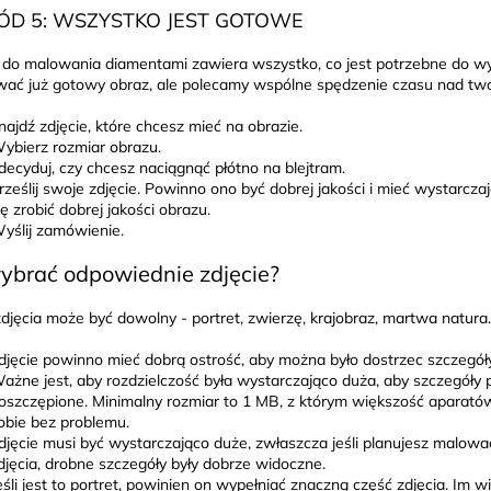
D 5: WSZYSTKO JEST GOTOWE
do malowania diamentami zawiera wszystko, co jest potrzebne do w
ać już gotowy obraz, ale polecamy wspólne spędzenie czasu nad t
najdź zdjęcie, które chcesz mieć na obrazie.
ybierz rozmiar obrazu.
decyduj, czy chcesz naciągnąć płótno na blejtram.
rześlij swoje zdjęcie. Powinno ono być dobrej jakości i mieć wystarczaj
ię zrobić dobrej jakości obrazu.
yślij zamówienie.
ybrać odpowiednie zdjęcie?
djęcia może być dowolny - portret, zwierzę, krajobraz, martwa natura..
djęcie powinno mieć dobrą ostrość, aby można było dostrzec szczegóły
ażne jest, aby rozdzielczość była wystarczająco duża, aby szczegóły 
oszczępione. Minimalny rozmiar to 1 MB, z którym większość aparató
obie bez problemu.
djęcie musi być wystarczająco duże, zwłaszcza jeśli planujesz malow
djęcia, drobne szczegóły były dobrze widoczne.
eśli jest to portret, powinien on wypełniać znaczną część zdjęcia. Im w