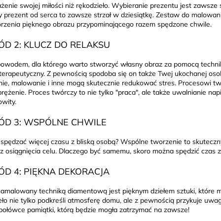
żenie swojej miłości niż rękodzieło. Wybieranie prezentu jest zawsz
y prezent od serca to zawsze strzał w dziesiątkę. Zestaw do malowan
rzenia pięknego obrazu przypominającego razem spędzone chwile.
D 2: KLUCZ DO RELAKSU
owodem, dla którego warto stworzyć własny obraz za pomocą techniki 
terapeutyczny. Z pewnością spodoba się on także Twej ukochanej osobi
ie, malowanie i inne mogą skutecznie redukować stres. Procesowi t
dprężenie. Proces twórczy to nie tylko "praca", ale także uwalnianie na
wity.
D 3: WSPÓLNE CHWILE
spędzać więcej czasu z bliską osobą? Wspólne tworzenie to skuteczn
 z osiągnięcia celu. Dlaczego być samemu, skoro można spędzić czas 
D 4: PIĘKNA DEKORACJA
amalowany techniką diamentową jest pięknym dziełem sztuki, które
eło nie tylko podkreśli atmosferę domu, ale z pewnością przykuje uwa
 połówce pamiątki, którą będzie mogła zatrzymać na zawsze!