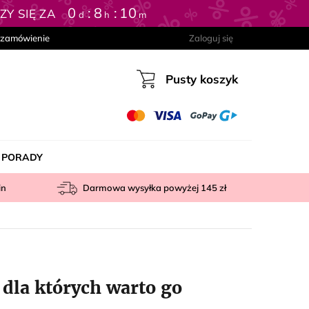
0
8
10
Y SIĘ ZA
d
h
m
 zamówienie
Zaloguj się
Pusty koszyk
Koszyk
PORADY
in
Darmowa wysyłka powyżej
145 zł
 dla których warto go