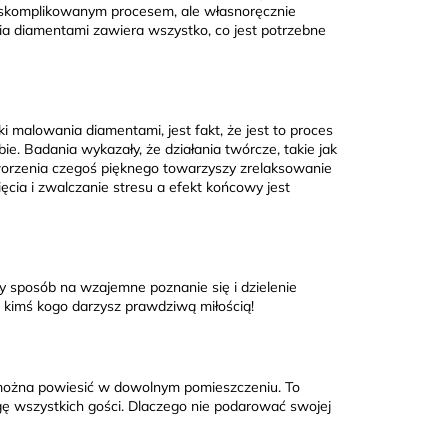
e skomplikowanym procesem, ale własnoręcznie
ia diamentami zawiera wszystko, co jest potrzebne
malowania diamentami, jest fakt, że jest to proces
e. Badania wykazały, że działania twórcze, takie jak
worzenia czegoś pięknego towarzyszy zrelaksowanie
pięcia i zwalczanie stresu a efekt końcowy jest
y sposób na wzajemne poznanie się i dzielenie
z kimś kogo darzysz prawdziwą miłością!
 można powiesić w dowolnym pomieszczeniu. To
gę wszystkich gości. Dlaczego nie podarować swojej