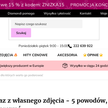
owe 15 % z kodem: ZNIZKA15
PROMOCJA KOŃCZ
Diamondi pomaga
Wysyłka i płatność
Kontakt
Moje
Szukaj
Poniedziałek-piątek 9:00 - 15:00
222 639 922
ZDJĘCIA
HITY CENOWE
AKCESORIA
OPINIE
jwiększy producent w Europie
Wysyłka w ciągu
24
godz
 dla których warto go podarować
az z własnego zdjęcia - 5 powodów,