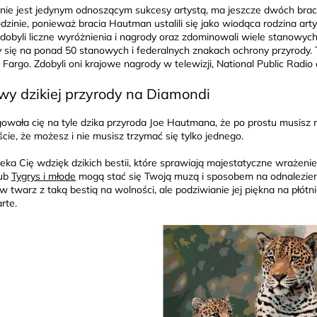
 nie jest jedynym odnoszącym sukcesy artystą, ma jeszcze dwóch brac
odzinie, ponieważ bracia Hautman ustalili się jako wiodąca rodzina ar
zdobyli liczne wyróżnienia i nagrody oraz zdominowali wiele stanowy
y się na ponad 50 stanowych i federalnych znakach ochrony przyrody.
e Fargo. Zdobyli oni krajowe nagrody w telewizji, National Public Radi
y dzikiej przyrody na Diamondi
gowała cię na tyle dzika przyroda Joe Hautmana, że po prostu musis
cie, że możesz i nie musisz trzymać się tylko jednego.
rzeka Cię wdzięk dzikich bestii, które sprawiają majestatyczne wrażeni
ub
Tygrys i młode
mogą stać się Twoją muzą i sposobem na odnalezieni
w twarz z taką bestią na wolności, ale podziwianie jej piękna na płó
rte.