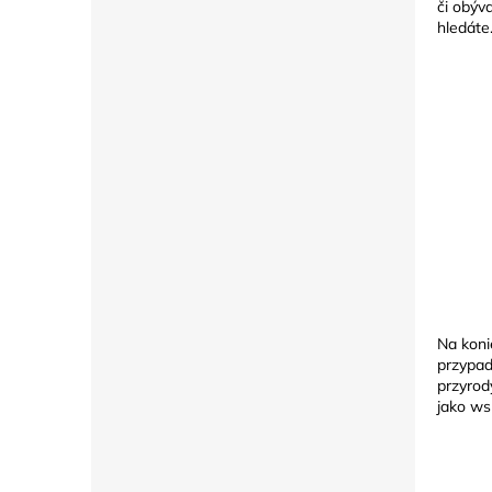
či obýv
hledáte
Na koni
przypad
przyrod
jako ws