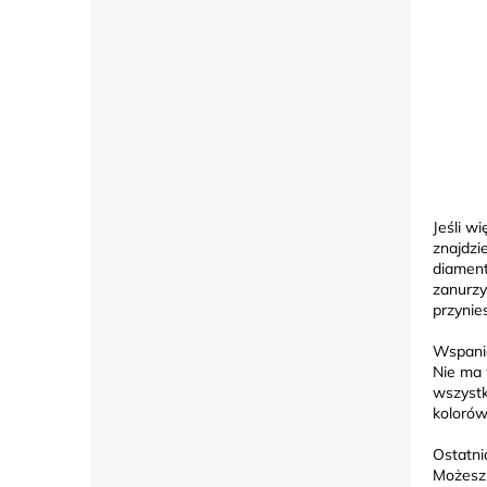
Jeśli w
znajdzi
diament
zanurzy
przynies
Wspania
Nie ma 
wszystk
kolorów
Ostatni
Możesz 