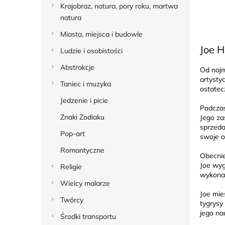
Krajobraz, natura, pory roku, martwa
natura
Miasta, miejsca i budowle
Joe 
Ludzie i osobistości
Abstrakcje
Od najm
artysty
Taniec i muzyka
ostatec
Jedzenie i picie
Podczas
Znaki Zodiaku
Jego za
sprzeda
Pop-art
swoje o
Romantyczne
Obecnie
Joe wyg
Religie
wykonan
Wielcy malarze
Joe mie
Twórcy
tygrysy
jego na
Środki transportu