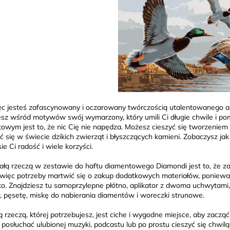
ięc jesteś zafascynowany i oczarowany twórczością utalentowanego 
esz wśród motywów swój wymarzony, który umili Ci długie chwile i po
owym jest to, że nic Cię nie napędza. Możesz cieszyć się tworzeniem
ć się w świecie dzikich zwierząt i błyszczących kamieni. Zobaczysz jak 
ie Ci radość i wiele korzyści.
łą rzeczą w zestawie do haftu diamentowego Diamondi jest to, że za
więc potrzeby martwić się o zakup dodatkowych materiałów, poniew
o. Znajdziesz tu samoprzylepne płótno, aplikator z dwoma uchwytami
, pęsetę, miskę do nabierania diamentów i woreczki strunowe.
ą rzeczą, której potrzebujesz, jest ciche i wygodne miejsce, aby zaczą
posłuchać ulubionej muzyki, podcastu lub po prostu cieszyć się chwilą c