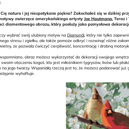
3
Cię natura i jej niespotykane piękno? Zakochałeś się w dzikiej prz
 motywy zwierzęce amerykańskiego artysty
Joe Hautmana.
Teraz i
aci diamentowego obrazu, który posłuży jako pomysłowa dekorac
czy wybrać swój ulubiony motyw na
Diamondi,
który nie tylko zapewn
nego stresu i zgiełku, ale także pomoże odkryć i rozwinąć różne zaka
świetny, że pozwala ćwiczyć cierpliwość, koncentrację i drobną motoryk
 wspomniano, obraz możesz wykorzystać do dekoracji swojego wnętrza lu
swoim otoczeniu kogoś, kto jest miłośnikiem tygrysów, lisów lub ptak
 na jego twarzy. Wspaniałą rzeczą jest to, że możesz podarować już
astępnie wyhaftuje.