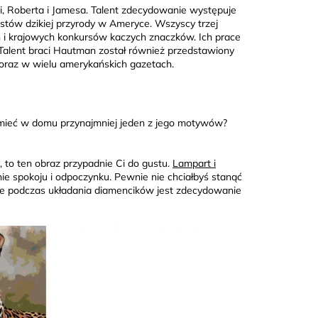
i, Roberta i Jamesa. Talent zdecydowanie występuje
tystów dzikiej przyrody w Ameryce. Wszyscy trzej
ch i krajowych konkursów kaczych znaczków. Ich prace
 Talent braci Hautman został również przedstawiony
o oraz w wielu amerykańskich gazetach.
z mieć w domu przynajmniej jeden z jego motywów?
e, to ten obraz przypadnie Ci do gustu.
Lampart i
e spokoju i odpoczynku. Pewnie nie chciałbyś stanąć
tnie podczas układania diamencików jest zdecydowanie