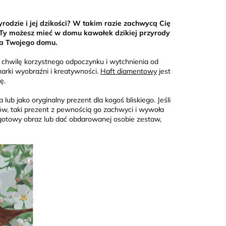
yrodzie i jej dzikości? W takim razie zachwycą Cię
 Ty możesz mieć w domu kawałek dzikiej przyrody
ja Twojego domu.
i chwilę korzystnego odpoczynku i wytchnienia od
marki wyobraźni i kreatywności.
Haft diamentowy
jest
ę.
b jako oryginalny prezent dla kogoś bliskiego. Jeśli
ów, taki prezent z pewnością go zachwyci i wywoła
 gotowy obraz lub dać obdarowanej osobie zestaw,