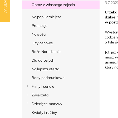
k
3.7.202
Obraz z własnego zdjęcia
b
Urzeka 
o
Najpopularniejsze
dzikie
w post
c
Promocje
z
Wystar
Nowości
codzien
n
o tyle 
Hity cenowe
y
Boże Narodzenie
Jak już
masz w 
Dla dorosłych
uśmiech
który n
Najlepsza oferta
Bony podarunkowe
Filmy i seriale
Zwierzęta
Dziecięce motywy
Kwiaty i rośliny