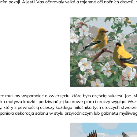
acím pokoji. A jestli Vás očarovaly velké a tajemné oči nočních dravců,
.
ec musimy wspomnieć o zwierzęciu, które było częścią sukcesu Joe.
ku motywu kaczki i podziwiać jej kolorowe pióra i uroczy wygląd. Wsz
y, który z pewnością ucieszy każdego miłośnika tych uroczych stworz
paniała dekoracja salonu w stylu przyrodniczym lub gabinetu myśliweg