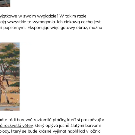
a wyjątkowe w swoim wyglądzie? W takim razie
niają wszystkie te wymagania. Ich ciekawą cechą jest
ami papilarnymi. Eksponując więc gotowy obraz, można
te rádi barevné roztomilé ptáčky, kteří si prozpěvují v
lá rozkvetlá větev
, který oplývá jasně žlutými barvami
plody
, který se bude krásně vyjímat například v ložnici