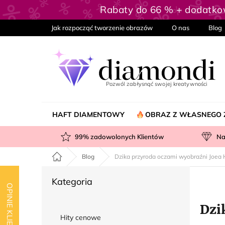
Przejść
Rabaty do 66 % + dodatk
do
treści
Jak rozpocząć tworzenie obrazów
O nas
Blog
HAFT DIAMENTOWY
OBRAZ Z WŁASNEGO 
99
% zadowolonych Klientów
Na
Home
Blog
Dzika przyroda oczami wyobraźni Joea
P
Pominąć
Kategoria
a
OPINIE KLIENTÓW
kategorie
s
Dzi
e
Hity cenowe