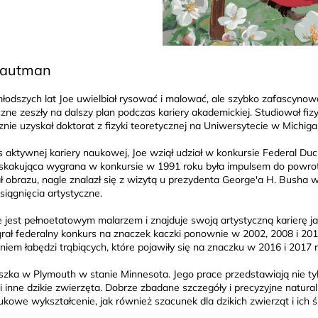
Hautman
łodszych lat Joe uwielbiał rysować i malować, ale szybko zafascynowa
czne zeszły na dalszy plan podczas kariery akademickiej. Studiował fi
znie uzyskał doktorat z fizyki teoretycznej na Uniwersytecie w Michiga
 aktywnej kariery naukowej, Joe wziął udział w konkursie Federal Duc
skakująca wygrana w konkursie w 1991 roku była impulsem do powrotu d
ł obrazu, nagle znalazł się z wizytą u prezydenta George'a H. Busha
siągnięcia artystyczne.
 jest pełnoetatowym malarzem i znajduje swoją artystyczną karierę ja
rał federalny konkurs na znaczek kaczki ponownie w 2002, 2008 i 201
iem łabędzi trąbiących, które pojawiły się na znaczku w 2016 i 2017 r
szka w Plymouth w stanie Minnesota. Jego prace przedstawiają nie tyl
 i inne dzikie zwierzęta. Dobrze zbadane szczegóły i precyzyjne natur
ukowe wykształcenie, jak również szacunek dla dzikich zwierząt i ich 