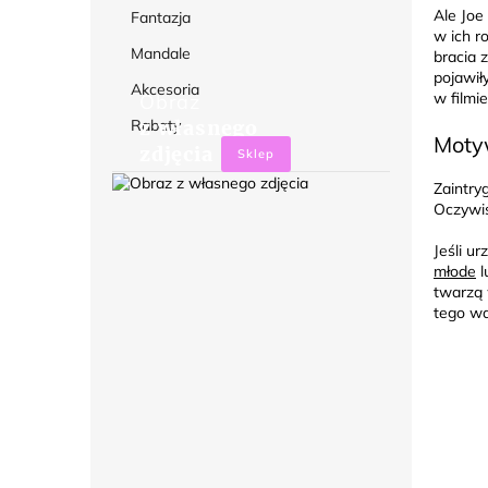
Ale Joe
Fantazja
w ich r
Mandale
bracia 
pojawił
Akcesoria
w filmi
Obraz
Rabaty
z własnego
Motyw
zdjęcia
Sklep
Zaintry
Oczywiś
Jeśli u
młode
l
twarzą 
tego wa