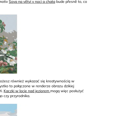
 motiv
Sova na větvi v noci a chata
bude přesně to, co
 Możesz również wykazać się kreatywnością w
ystko to połączone w renderze obrazu dzikiej
eń.
Kaczki w locie nad jeziorem
mogą więc posłużyć
o czy przyrodnika.