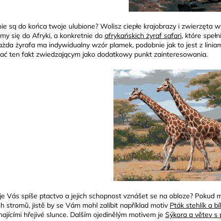
nie są do końca twoje ulubione? Wolisz ciepłe krajobrazy i zwierzęt
my się do Afryki, a konkretnie do
afrykańskich żyraf safari
, które speł
każda żyrafa ma indywidualny wzór plamek, podobnie jak to jest z lini
ać ten fakt zwiedzającym jako dodatkowy punkt zainteresowania.
je Vás spíše ptactvo a jejich schopnost vznášet se na obloze? Pokud má
h stromů, jistě by se Vám mohl zalíbit například motiv
Pták stehlík a bí
najícími hřejivé slunce. Dalším ojedinělým motivem je
Sýkora a větev s 