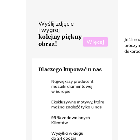
Wyślij zdjęcie
i wygraj
kolejny piękny
Jeśli n
Więcej
obraz!
uroczym
dekorac
Dlaczego kupować u nas
Największy producent
mozaiki diamentowej
w Europie
Ekskluzywne motywy, które
można znaleźć tylko u nas
99
% zadowolonych
Klientów
Wysyłka w ciągu
do
24
godzin