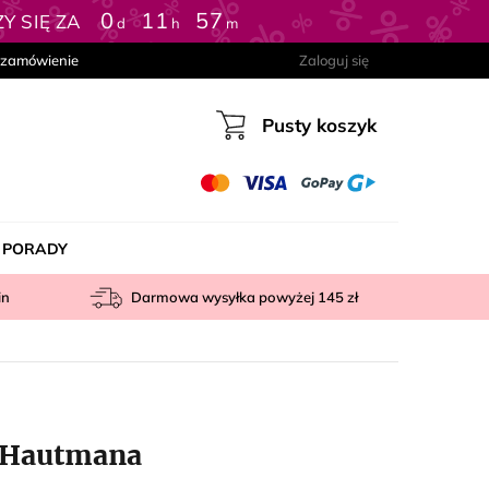
0
:
11
:
57
 SIĘ ZA
d
h
m
 zamówienie
Zaloguj się
Pusty koszyk
Koszyk
PORADY
in
Darmowa wysyłka powyżej
145 zł
a Hautmana