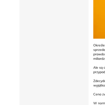
Określe
sprzeda
prawdop
miliard
Ale są 
przypad
Zdecydo
wyjątko
Cena zw
W norma