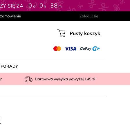
0
:
0
:
38
Y SIĘ ZA
d
h
m
 zamówienie
Zaloguj się
Pusty koszyk
Koszyk
PORADY
in
Darmowa wysyłka powyżej
145 zł
i