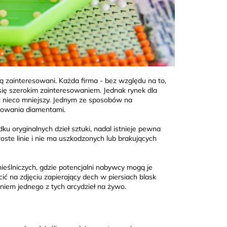
są zainteresowani. Każda firma - bez względu na to,
 się szerokim zainteresowaniem. Jednak rynek dla
st nieco mniejszy. Jednym ze sposobów na
alowania diamentami.
u oryginalnych dzieł sztuki, nadal istnieje pewna
oste linie i nie ma uszkodzonych lub brakujących
mieślniczych, gdzie potencjalni nabywcy mogą je
cić na zdjęciu zapierający dech w piersiach blask
iem jednego z tych arcydzieł na żywo.