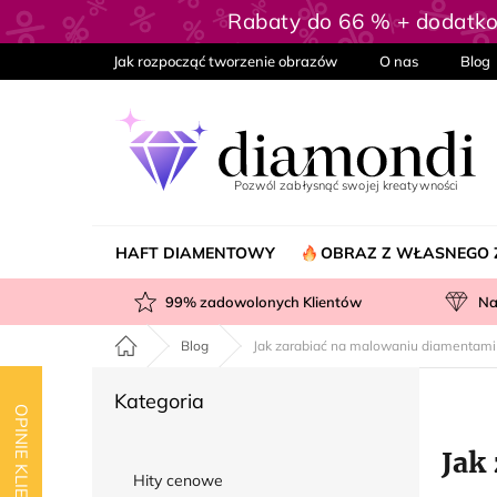
Przejść
Rabaty do 66 % + dodatk
do
treści
Jak rozpocząć tworzenie obrazów
O nas
Blog
HAFT DIAMENTOWY
OBRAZ Z WŁASNEGO 
99
% zadowolonych Klientów
Na
Home
Blog
Jak zarabiać na malowaniu diamentami
P
Pominąć
Kategoria
a
OPINIE KLIENTÓW
kategorie
s
Jak
e
Hity cenowe