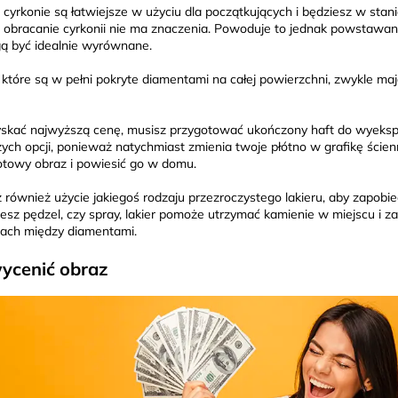
 cyrkonie są łatwiejsze w użyciu dla początkujących i będziesz w st
- obracanie cyrkonii nie ma znaczenia. Powoduje to jednak powstawani
ą być idealnie wyrównane.
 które są w pełni pokryte diamentami na całej powierzchni, zwykle m
skać najwyższą cenę, musisz przygotować ukończony haft do wyeksp
zych opcji, ponieważ natychmiast zmienia twoje płótno w grafikę ści
otowy obraz i powiesić go w domu.
również użycie jakiegoś rodzaju przezroczystego lakieru, aby zapobi
esz pędzel, czy spray, lakier pomoże utrzymać kamienie w miejscu i z
nach między diamentami.
wycenić obraz