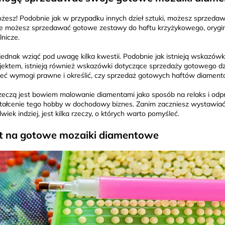
żesz! Podobnie jak w przypadku innych dzieł sztuki, możesz sprzeda
e możesz sprzedawać gotowe zestawy do haftu krzyżykowego, oryginal
lnicze.
jednak wziąć pod uwagę kilka kwestii. Podobnie jak istnieją wskazó
jektem, istnieją również wskazówki dotyczące sprzedaży gotowego dz
eć wymogi prawne i określić, czy sprzedaż gotowych haftów diamento
zeczą jest bowiem malowanie diamentami jako sposób na relaks i odprę
tałcenie tego hobby w dochodowy biznes. Zanim zaczniesz wystawiać 
wiek indziej, jest kilka rzeczy, o których warto pomyśleć.
t na gotowe mozaiki diamentowe