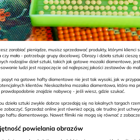
hcesz zarabiać pieniądze, musisz sprzedawać produkty, którymi klienci 
a czy mała - potrzebuje grupy docelowej. Obrazy i dzieła sztuki cieszą
nych rodzajów dzieł sztuki, takich jak gotowe mozaiki diamentowe, je
esowanie ludzi jest rozpoczęcie od najlepszej jakości zestawów do m
 popyt na gotowe hafty diamentowe nie jest tak wysoki, jak w przypadk
potencjalnych klientów. Nieskazitelna mozaika diamentowa, która ma pr
 prawdopodobnie znajdzie nabywcę - jeśli wiesz, gdzie szukać.
pu dzieła sztuki zwykle dobrze sprzedają się na lokalnych targach rze
ie zobaczyć. Sprzedaż online jest również opcją, ale trudno jest uchwy
o haftu diamentowego. Nawet filmiki nie mogą się równać z zobaczen
jętność powielania obrazów