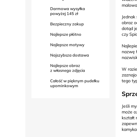
malowa
Darmowa wysyłka
powyżej
145 zł
Jednak 
obraz o
Bezpieczny zakup
dotąd j
czy Spi
Najlepsze płótno
Najlepsze motywy
Najlepi
nazwę f
Najszybsza dostawa
nazwisk
Najlepsze obraz
W razie
z własnego zdjęcia
zaznajo
tego typ
Całość w pięknym pudełku
upominkowym
Sprz
Jeśli m
może oz
kształt
zapewni
kamyka 