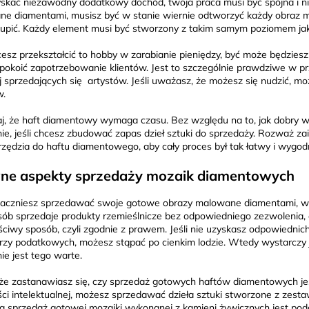
skać niezawodny dodatkowy dochód, twoja praca musi być spójna i ni
e diamentami, musisz być w stanie wiernie odtworzyć każdy obraz m
 kupić. Każdy element musi być stworzony z takim samym poziomem jako
hcesz przekształcić to hobby w zarabianie pieniędzy, być może będzies
pokoić zapotrzebowanie klientów. Jest to szczególnie prawdziwe w przyp
ej sprzedających się artystów. Jeśli uważasz, że możesz się nudzić,
w.
j, że haft diamentowy wymaga czasu. Bez względu na to, jak dobry w 
ie, jeśli chcesz zbudować zapas dzieł sztuki do sprzedaży. Rozważ z
rzędzia do haftu diamentowego, aby cały proces był tak łatwy i wygodny
ne aspekty sprzedaży mozaik diamentowych
aczniesz sprzedawać swoje gotowe obrazy malowane diamentami, waż
sób sprzedaje produkty rzemieślnicze bez odpowiedniego zezwolenia, a 
ciwy sposób, czyli zgodnie z prawem. Jeśli nie uzyskasz odpowiednic
rzy podatkowych, możesz stąpać po cienkim lodzie. Wtedy wystarczy je
nie jest tego warte.
e zastanawiasz się, czy sprzedaż gotowych haftów diamentowych je
ci intelektualnej, możesz sprzedawać dzieła sztuki stworzone z ze
a sprzedaż gotowej mozaiki wykonanej z kamieni żywicznych jest p