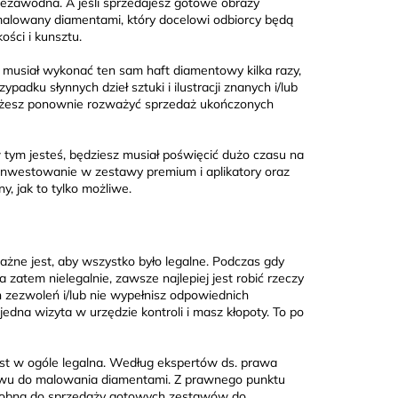
ezawodna. A jeśli sprzedajesz gotowe obrazy
alowany diamentami, który docelowi odbiorcy będą
ści i kunsztu.
z musiał wykonać ten sam haft diamentowy kilka razy,
adku słynnych dzieł sztuki i ilustracji znanych i/lub
 możesz ponownie rozważyć sprzedaż ukończonych
tym jesteś, będziesz musiał poświęcić dużo czasu na
ainwestowanie w zestawy premium i aplikatory oraz
, jak to tylko możliwe.
ne jest, aby wszystko było legalne. Podczas gdy
zatem nielegalnie, zawsze najlepiej jest robić rzeczy
h zezwoleń i/lub nie wypełnisz odpowiednich
dna wizyta w urzędzie kontroli i masz kłopoty. To po
st w ogóle legalna. Według ekspertów ds. prawa
stawu do malowania diamentami. Z prawnego punktu
odobna do sprzedaży gotowych zestawów do