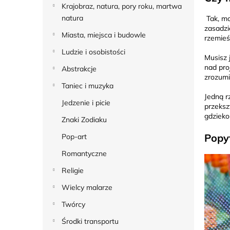
Krajobraz, natura, pory roku, martwa
natura
Tak, mo
zasadzi
Miasta, miejsca i budowle
rzemieś
Ludzie i osobistości
Musisz 
nad pro
Abstrakcje
zrozumi
Taniec i muzyka
Jedną r
Jedzenie i picie
przeksz
gdziekol
Znaki Zodiaku
Popy
Pop-art
Romantyczne
Religie
Wielcy malarze
Twórcy
Środki transportu