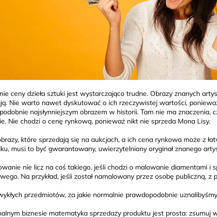
nie ceny dzieła sztuki jest wystarczająco trudne. Obrazy znanych arty
ją. Nie warto nawet dyskutować o ich rzeczywistej wartości, ponieważ
odobnie najsłynniejszym obrazem w historii. Tam nie ma znaczenia, 
zie. Nie chodzi o cenę rynkową, ponieważ nikt nie sprzeda Mona Lisy.
obrazy, które sprzedają się na aukcjach, a ich cena rynkowa może z ła
ku, musi to być gwarantowany, uwierzytelniony oryginał znanego artys
wanie nie licz na coś takiego, jeśli chodzi o malowanie diamentami i 
wego. Na przykład, jeśli został namalowany przez osobę publiczną, z
ykłych przedmiotów, za jakie normalnie prawdopodobnie uznalibyśmy
lnym biznesie matematyka sprzedaży produktu jest prosta: zsumuj ws