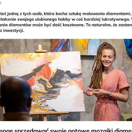
4
esteś jedną z tych osób, która kocha sztukę malowania diamentami,
ztałcenie swojego ulubionego hobby w coś bardziej lukratywnego
ia diamentów może być dość kosztowne. To naturalne, że zastanaw
z inwestycji.
mogę sprzedawać swoje gotowe mozaiki diam