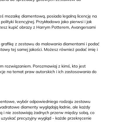
łeś mozaikę diamentową, posiada legalną licencję na
ityki licencyjnej. Przykładowo jako pierwsi i jak
żesz kupić obrazy z Harrym Potterem, Avangersami
tę grafikę z zestawu do malowania diamentami i podać
stawy tej samej jakości. Możesz również podać imię i
ym rozwiązaniem. Porozmawiaj z kimś, kto jest
cje na temat praw autorskich i ich zastosowania do
amentowe, wybór odpowiedniego rodzaju zestawu
wadratowe diamenty wyglądają ładnie, ale każdy
ją i nie zostawiają żadnych przerw między sobą, co
t uzyskać precyzyjny wygląd - każde przekręcenie