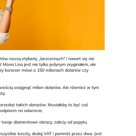
stów noszą etykietę „bezcennych" i nawet się nie
 Mona Lisa jest nie tylko jedynym oryginałem, ale
czy koneser mówi o 150 milionach dolarów czy
twością osiągnąć milion dolarów. Ale również w tym
ty.
sprzedaż takich obrazów. Musiałoby to być coś
 podpisem na odwrocie.
 twoje diamentowe obrazy, zależy od popytu.
zystkie koszty, dodaj VAT i pomnóż przez dwa. Jest