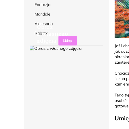
Fantazja
Mandale
Akcesoria
Obraz
Rabaty
z własnego
zdjęcia
Sklep
Jeśli c
jak duż
określo
zainter
Chociaż
liczba 
kamieni
Tego ty
osobiśc
gotoweg
Umie