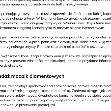
nia po numerach lub zestawów do haftu krzyżykowego.
sprzedając gotowy obraz, musisz upewnić się, że firma, od której kupi
d oryginalnego artysty. W Diamondi bardzo uważnie strzeżemy naszej pol
edyni w kraju licencjonujemy motywy od Warner Bros. Dzięki temu mo
dermanem z legalną licencją tylko w naszym sklepie internetowym.
ej jest również wyraźnie zaznaczyć w opisie produktu, że wykonałeś 
irmy, od której go kupiłeś, ponieważ nie wszystkie marki produkują ze
o oryginalnego artysty. Pomoże ci to uniknąć oskarżeń o oszustwo.
 wątpliwości konsultacja z prawnikiem jest zawsze najbezpieczniejsz
miony z prawem własności intelektualnej i poproś o przydatne informa
u dzieł sztuki.
edaż mozaik diamentowych
yślisz, że chciałbyś spróbować sprzedawać swoje gotowe mozaiki di
naczać różnicę między sukcesem a porażką. Zarówno okrągłe, jak i k
 ma swoje zalety i wady. Kwadratowe kamienie idealnie do siebie pasu
a bardziej schludny i szczegółowy wygląd obrazu. Jednak trudniej jes
spowoduje przerwanie prostej linii.