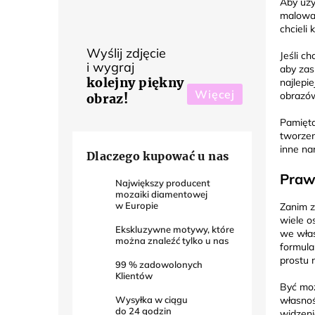
Aby uzy
malowan
chcieli
Wyślij zdjęcie
Jeśli c
i wygraj
aby zas
kolejny piękny
najlepi
Więcej
obrazó
obraz!
Pamięta
tworzen
inne na
Dlaczego kupować u nas
Praw
Największy producent
mozaiki diamentowej
w Europie
Zanim z
wiele o
Ekskluzywne motywy, które
we właś
można znaleźć tylko u nas
formula
prostu 
99
% zadowolonych
Klientów
Być moż
Wysyłka w ciągu
własnoś
do
24
godzin
widzeni