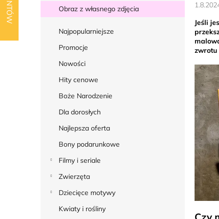
k
1.8.202
Obraz z własnego zdjęcia
b
Jeśli j
o
Najpopularniejsze
przeks
malowan
c
Promocje
zwrotu 
z
Nowości
n
Hity cenowe
y
Boże Narodzenie
Dla dorosłych
Najlepsza oferta
Bony podarunkowe
Filmy i seriale
Zwierzęta
Dziecięce motywy
Kwiaty i rośliny
Czy 