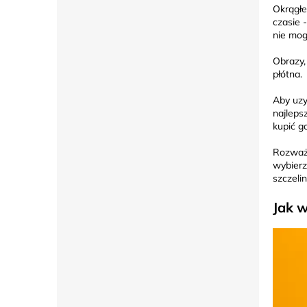
Okrągłe
czasie 
nie mog
Obrazy,
płótna.
Aby uzy
najleps
kupić g
Rozważ 
wybierz
szczeli
Jak 