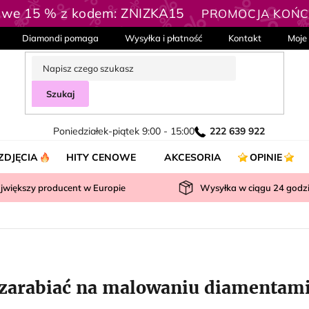
owe 15 % z kodem: ZNIZKA15
PROMOCJA KOŃCZ
Diamondi pomaga
Wysyłka i płatność
Kontakt
Moje
Szukaj
Poniedziałek-piątek 9:00 - 15:00
222 639 922
ZDJĘCIA
HITY CENOWE
AKCESORIA
OPINIE
jwiększy producent w Europie
Wysyłka w ciągu
24
godz
 zarabiać na malowaniu diamentam