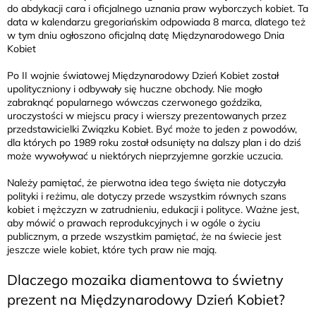
do abdykacji cara i oficjalnego uznania praw wyborczych kobiet. Ta
data w kalendarzu gregoriańskim odpowiada 8 marca, dlatego też
w tym dniu ogłoszono oficjalną datę Międzynarodowego Dnia
Kobiet
Po II wojnie światowej Międzynarodowy Dzień Kobiet został
upolityczniony i odbywały się huczne obchody. Nie mogło
zabraknąć popularnego wówczas czerwonego goździka,
uroczystości w miejscu pracy i wierszy prezentowanych przez
przedstawicielki Związku Kobiet. Być może to jeden z powodów,
dla których po 1989 roku został odsunięty na dalszy plan i do dziś
może wywoływać u niektórych nieprzyjemne gorzkie uczucia.
Należy pamiętać, że pierwotna idea tego święta nie dotyczyła
polityki i reżimu, ale dotyczy przede wszystkim równych szans
kobiet i mężczyzn w zatrudnieniu, edukacji i polityce. Ważne jest,
aby mówić o prawach reprodukcyjnych i w ogóle o życiu
publicznym, a przede wszystkim pamiętać, że na świecie jest
jeszcze wiele kobiet, które tych praw nie mają.
Dlaczego mozaika diamentowa to świetny
prezent na Międzynarodowy Dzień Kobiet?