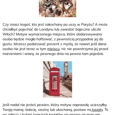
Czy znasz kogoś, kto jest zakochany po uszy w Paryżu? A może
chciałbyś pojechać do Londynu lub zwiedzić bajeczne uliczki
Włoch? Motyw wymarzonego miejsca, które obdarowywana
osoba będzie mogła haftować, z pewnością przypadnie jej do
gustu. Możesz podarować prezent z myślą, że nawet jeśli dana
osoba nie jest teraz w tym
miejscu
, nic nie powstrzyma jej przed
marzeniami i wiarą, że pewnego dnia na pewno tam pojedzie.
Jeśli nadal nie jesteś pewien, który motyw naprawdę ucieszyłby
Twoją mamę, babcię, siostrę lub ukochaną, postaw na
kwiaty
. Te
na zdjęciu i bukiet świeżych kwiatów na pewno niczego nie