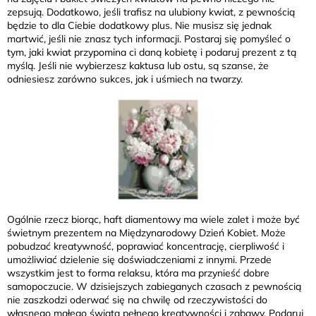
zepsują. Dodatkowo, jeśli trafisz na ulubiony kwiat, z pewnością
będzie to dla Ciebie dodatkowy plus. Nie musisz się jednak
martwić, jeśli nie znasz tych informacji. Postaraj się pomyśleć o
tym, jaki kwiat przypomina ci daną kobietę i podaruj prezent z tą
myślą. Jeśli nie wybierzesz kaktusa lub ostu, są szanse, że
odniesiesz zarówno sukces, jak i uśmiech na twarzy.
Ogólnie rzecz biorąc, haft diamentowy ma wiele zalet i może być
świetnym prezentem na Międzynarodowy Dzień Kobiet. Może
pobudzać kreatywność, poprawiać koncentrację, cierpliwość i
umożliwiać dzielenie się doświadczeniami z innymi. Przede
wszystkim jest to forma relaksu, która ma przynieść dobre
samopoczucie. W dzisiejszych zabieganych czasach z pewnością
nie zaszkodzi oderwać się na chwilę od rzeczywistości do
własnego małego świata pełnego kreatywności i zabawy. Podaruj