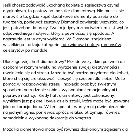
Jeśli chcesz zadowolić ukochaną kobietę z sąsiedztwa czymś
oryginalnym, to postaw na mozaikę diamentową. Nie musisz się
martwić o to, gdzie kupić dodatkowe elementy potrzebne do
tworzenia, ponieważ zestawy Diamondi zawierają wszystko, co
jest potrzebne do pracy. Twoim jedynym zmartwieniem jest wybór
odpowiedniego motywu, który z pewnością się spodoba. A
naprawdę jest w czym wybierać! W Diamondi znajdziesz
wszelkiego rodzaju kategorie,
od kwiatów i natury
,
romansów
,
celebrytów
po
mandale
.
Dlaczego więc haft diamentowy? Przede wszystkim pozwala on
osobom w różnym wieku na wyrażenie swojej kreatywności i
uwolnienie się od stresu. Może to być bardzo przydatne dla kobiet,
które chcą się zrelaksować i cieszyć się czasem dla siebie. Może
pomóc w rozładowaniu stresu i napięcia oraz być świetnym
sposobem na radzenie sobie z wyzwaniami emocjonalnymi i
poprawę nastroju. Kiedy haft diamentowy jest zakończony,
wynikiem jest piękne i żywe dzieło sztuki, które może być używane
jako dekoracja domu. W ten sposób twórcy mają dwie pieczenie
na jednym ogniu, ponieważ oprócz relaksu otrzymują również
samodzielnie wykonaną dekorację do wnętrza
Mozaika diamentowa może być również doskonałym zajęciem dla