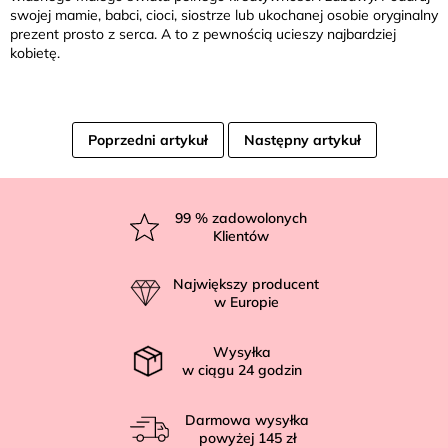
swojej mamie, babci, cioci, siostrze lub ukochanej osobie oryginalny
prezent prosto z serca. A to z pewnością ucieszy najbardziej
kobietę.
Poprzedni artykuł
Następny artykuł
S
t
99
% zadowolonych
Klientów
o
p
Największy producent
k
w Europie
a
Wysyłka
w ciągu
24
godzin
Darmowa wysyłka
powyżej
145 zł