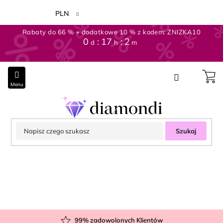
Przejść
do
PLN
treści
Rabaty do 66 % + dodatkowe 10 % z kodem: ZNIZKA10
0
:
17
:
2
d
h
m
Szukaj
99
% zadowolonych Klientów