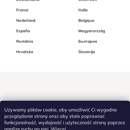
France
Italia
Nederland
Belgique
España
Magyarország
România
България
Hrvatska
Slovenija
Używamy plików cookie, aby umożliwić Ci wygodne
przeglądanie strony oraz aby stale poprawiać
funkcjonalność, wydajność i użyteczność strony poprzez
Kupuj bezpiecznie w Diamondi. Dzięki protokołowi HTTPS Twoje
analizę ruchu na niej.
Więcej
poufne dane są całkowicie bezpieczne - wszystkie informacje