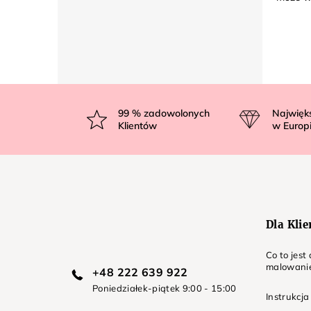
S
t
99
% zadowolonych
Najwięk
Klientów
w Europ
o
p
k
a
Dla Kli
Co to jes
malowani
+48 222 639 922
Poniedziałek-piątek 9:00 - 15:00
Instrukcja