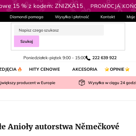
kowe 15 % z kodem: ZNIZKA15
PROMOCJA KOŃC
Diamondi pomaga
Wysyłka i płatność
Kontakt
Moje
Szukaj
Poniedziałek-piątek 9:00 - 15:00
222 639 922
ZDJĘCIA
HITY CENOWE
AKCESORIA
OPINIE
jwiększy producent w Europie
Wysyłka w ciągu
24
godz
łe Anioły autorstwa Němečkové