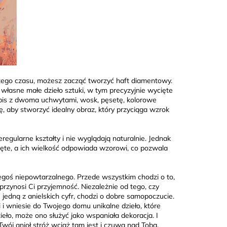
ższego czasu, możesz zacząć tworzyć haft diamentowy.
łasne małe dzieło sztuki, w tym precyzyjnie wycięte
pis z dwoma uchwytami, wosk, pęsetę, kolorowe
, aby stworzyć idealny obraz, który przyciąga wzrok
gularne kształty i nie wyglądają naturalnie. Jednak
cięte, a ich wielkość odpowiada wzorowi, co pozwala
egoś niepowtarzalnego. Przede wszystkim chodzi o to,
przynosi Ci przyjemność. Niezależnie od tego, czy
 jedną z anielskich cyfr, chodzi o dobre samopoczucie.
i wniesie do Twojego domu unikalne dzieło, które
eło, może ono służyć jako wspaniała dekoracja. I
wój anioł stróż wciąż tam jest i czuwa nad Tobą.