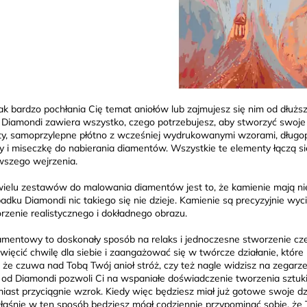
 tak bardzo pochłania Cię temat aniołów lub zajmujesz się nim od dłu
Diamondi zawiera wszystko, czego potrzebujesz, aby stworzyć swoje w
y, samoprzylepne płótno z wcześniej wydrukowanymi wzorami, długo
y i miseczkę do nabierania diamentów. Wszystkie te elementy łączą się
wszego wejrzenia.
elu zestawów do malowania diamentów jest to, że kamienie mają niere
adku Diamondi nic takiego się nie dzieje. Kamienie są precyzyjnie wy
rzenie realistycznego i dokładnego obrazu.
amentowy to doskonały sposób na relaks i jednoczesne stworzenie cz
więcić chwilę dla siebie i zaangażować się w twórcze działanie, które 
, że czuwa nad Tobą Twój anioł stróż, czy też nagle widzisz na zegarze
od Diamondi pozwoli Ci na wspaniałe doświadczenie tworzenia sztuki 
iast przyciągnie wzrok. Kiedy więc będziesz miał już gotowe swoje dzi
aśnie w ten sposób będziesz mógł codziennie przypominać sobie, że T