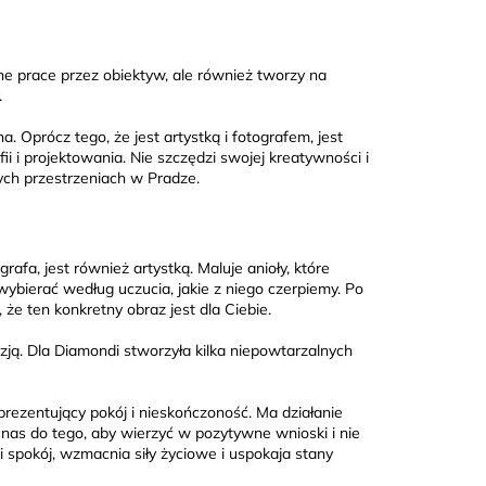
ne prace przez obiektyw, ale również tworzy na
.
 Oprócz tego, że jest artystką i fotografem, jest
i i projektowania. Nie szczędzi swojej kreatywności i
ych przestrzeniach w Pradze.
afa, jest również artystką. Maluje anioły, które
 wybierać według uczucia, jakie z niego czerpiemy. Po
, że ten konkretny obraz jest dla Ciebie.
yzją. Dla Diamondi stworzyła kilka niepowtarzalnych
eprezentujący pokój i nieskończoność. Ma działanie
a nas do tego, aby wierzyć w pozytywne wnioski i nie
 spokój, wzmacnia siły życiowe i uspokaja stany