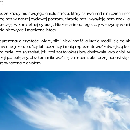
23
ę, że każdy ma swojego anioła stróża, który czuwa nad nim dzień i noc.
ą nas w naszej życiowej podróży, chronią nas i wysyłają nam znaki, 
decyzję w konkretnej sytuacji. Niezależnie od tego, czy wierzymy w an
ę niezwykłe i magiczne istoty.
eprezentują czystość, wiarę, siłę i niewinność, a ludzie modlili się do 
awiane jako obrońcy lub posłańcy i mają reprezentować łatwiejszą ko
najmniej raz słyszałeś, jak ktoś został określony dosłownie jako anioł. 
zająco potężny, aby komunikować się z niebem, ale raczej odnosi się do
est związana z aniołami.