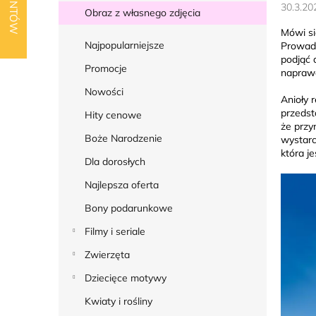
k
30.3.20
Obraz z własnego zdjęcia
b
Mówi si
o
Najpopularniejsze
Prowadz
podjąć 
c
Promocje
naprawd
z
Nowości
Anioły r
n
przedst
Hity cenowe
y
że przy
Boże Narodzenie
wystarc
która j
Dla dorosłych
Najlepsza oferta
Bony podarunkowe
Filmy i seriale
Zwierzęta
Dziecięce motywy
Kwiaty i rośliny