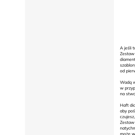
A jeśli
Zestaw 
diament
szablon
od pier
Wadą wi
w przyp
na stwo
Haft di
aby poś
czujesz
Zestaw 
natychm
może wł