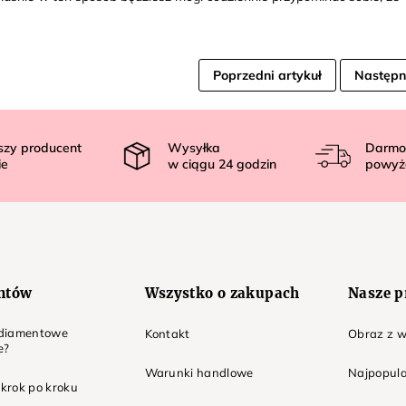
Poprzedni artykuł
Następn
szy producent
Wysyłka
Darmo
ie
w ciągu
24
godzin
powyż
entów
Wszystko o zakupach
Nasze p
t diamentowe
Kontakt
Obraz z w
e?
Warunki handlowe
Najpopula
 krok po kroku