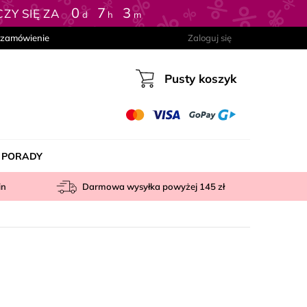
0
:
7
:
3
ZY SIĘ ZA
d
h
m
 zamówienie
Zaloguj się
Pusty koszyk
Koszyk
PORADY
in
Darmowa wysyłka powyżej
145 zł