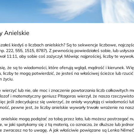
y Anielskie
szałeś kiedyś o liczbach anielskich? Są to sekwencje liczbowe, najczęśc
np. 222, 555, 1515, 8787). Z pewnością powiedziałeś sobie, lub usłyszał
ał 11:11, aby sobie coś zażyczył. Mówiąc najprościej, liczby te wywo
ię, że są to wiadomości, które oferują wgląd, mądrość i kierunek. Wi
iu, liczby te mogą potwierdzić, że jesteś na właściwej ścieżce lub rzuc
 życiu.
 wierzyć lub nie, ale moc i znaczenie powtarzania liczb całkowitych ma
filozof i matematyczny geniusz Pitagoras wierzył, że nasza rzeczywisto
Więc jeśli zdecydujesz się uwierzyć, że anioły wysyłają ci wiadomości
ość, pewne jest, że liczby anielskie wywarły trwałe wrażenie na nasz
anielskie mogą podążać za tobą przez lata, lub możesz postrzegać num
e, w jaki spotykamy się z tą materią, co oznacza, że dłuższe lub jedn
 że zwracasz na to uwagę. A jak właściwie powiązane są Lenka Němečk