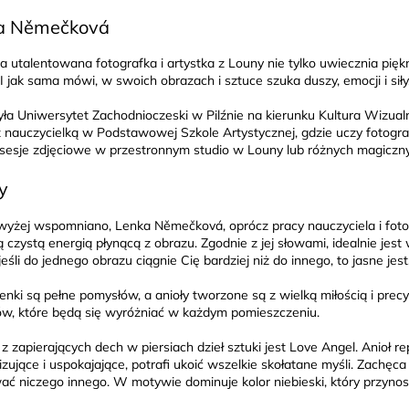
a Němečková
a utalentowana fotografka i artystka z Louny nie tylko uwiecznia pięk
 I jak sama mówi, w swoich obrazach i sztuce szuka duszy, emocji i siły
ła Uniwersytet Zachodnioczeski w Pilźnie na kierunku Kultura Wizualna.
 nauczycielką w Podstawowej Szkole Artystycznej, gdzie uczy fotografi
 sesje zdjęciowe w przestronnym studio w Louny lub różnych magiczn
y
 wyżej wspomniano, Lenka Němečková, oprócz pracy nauczyciela i fotogr
ą czystą energią płynącą z obrazu. Zgodnie z jej słowami, idealnie jest
jeśli do jednego obrazu ciągnie Cię bardziej niż do innego, to jasne jest
enki są pełne pomysłów, a anioły tworzone są z wielką miłością i prec
, które będą się wyróżniać w każdym pomieszczeniu.
z zapierających dech w piersiach dzieł sztuki jest Love Angel. Anioł r
zujące i uspokajające, potrafi ukoić wszelkie skołatane myśli. Zachęc
ać niczego innego. W motywie dominuje kolor niebieski, który przynosi