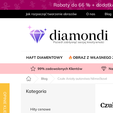
Przejść
Rabaty do 66 % + dodat
do
treści
Jak rozpocząć tworzenie obrazów
O nas
Blog
HAFT DIAMENTOWY
OBRAZ Z WŁASNEGO 
99
% zadowolonych Klientów
Na
Home
Blog
Czułe Anioły autorstwa Němečkové
P
Pominąć
Kategoria
a
OPINIE KLIENTÓW
kategorie
s
Czu
e
Hity cenowe