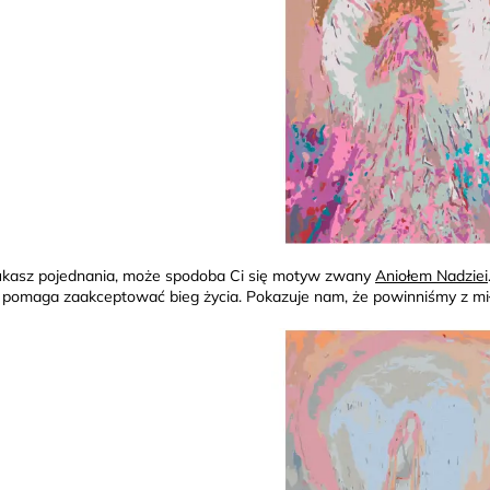
zukasz pojednania, może spodoba Ci się motyw zwany
Aniołem Nadziei
i pomaga zaakceptować bieg życia. Pokazuje nam, że powinniśmy z mił