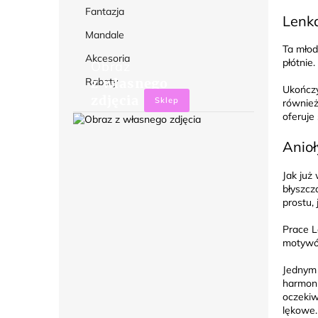
Fantazja
Lenk
Mandale
Ta młod
Akcesoria
płótnie.
Obraz
Rabaty
z własnego
Ukończy
zdjęcia
Sklep
również
oferuje
Anioł
Jak już
błyszcz
prostu, 
Prace L
motywów
Jednym 
harmoni
oczekiw
lękowe.