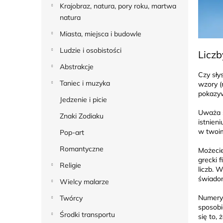
Krajobraz, natura, pory roku, martwa
natura
Miasta, miejsca i budowle
Ludzie i osobistości
Liczb
Abstrakcje
Czy sły
Taniec i muzyka
wzory (
pokazyw
Jedzenie i picie
Uważa s
Znaki Zodiaku
istnien
w twoim
Pop-art
Romantyczne
Możecie
grecki 
Religie
liczb. 
świadom
Wielcy malarze
Numery 
Twórcy
sposobi
Środki transportu
się to,