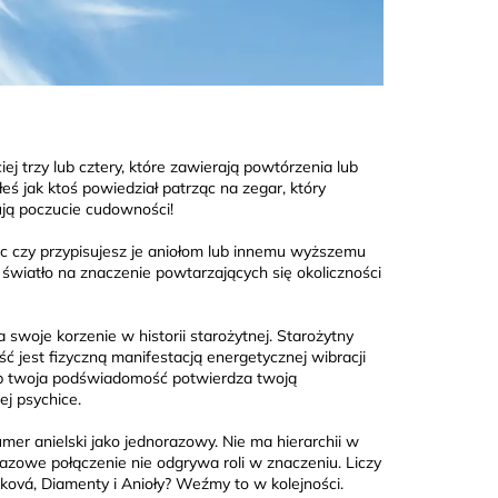
iej trzy lub cztery, które zawierają powtórzenia lub
eś jak ktoś powiedział patrząc na zegar, który
łują poczucie cudowności!
ęc czy przypisujesz je aniołom lub innemu wyższemu
ić światło na znaczenie powtarzających się okoliczności
 swoje korzenie w historii starożytnej. Starożytny
ść jest fizyczną manifestacją energetycznej wibracji
 lub twoja podświadomość potwierdza twoją
ej psychice.
er anielski jako jednorazowy. Nie ma hierarchii w
orazowe połączenie nie odgrywa roli w znaczeniu. Liczy
ová, Diamenty i Anioły? Weźmy to w kolejności.