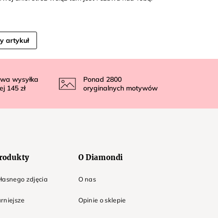
y artykuł
wa wysyłka
Ponad
2800
ej
145 zł
oryginalnych motywów
rodukty
O Diamondi
łasnego zdjęcia
O nas
rniejsze
Opinie o sklepie