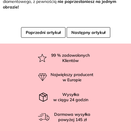
diamentowego, z pewnością
nie poprzestaniesz na jednym
obrazie!
Poprzedni artykuł
Następny artykuł
S
t
99
% zadowolonych
Klientów
o
p
Największy producent
k
w Europie
a
Wysyłka
w ciągu
24
godzin
Darmowa wysyłka
powyżej
145 zł