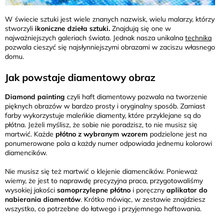
W świecie sztuki jest wiele znanych nazwisk, wielu malarzy, którzy
stworzyli
ikoniczne dzieła sztuki.
Znajdują się one w
najważniejszych galeriach świata. Jednak nasza unikalna
technika
pozwala cieszyć się najsłynniejszymi obrazami w zaciszu własnego
domu.
Jak powstaje diamentowy obraz
Diamond painting
czyli haft diamentowy pozwala na tworzenie
pięknych obrazów w bardzo prosty i oryginalny sposób. Zamiast
farby wykorzystuje maleńkie diamenty, które przyklejane są do
płótna. Jeżeli myślisz, że sobie nie poradzisz, to nie musisz się
martwić. Każde
płótno z wybranym wzorem
podzielone jest na
ponumerowane pola a każdy numer odpowiada jednemu kolorowi
diamencików.
Nie musisz się też martwić o klejenie diamencików. Ponieważ
wiemy, że jest to naprawdę precyzyjna praca, przygotowaliśmy
wysokiej jakości
samoprzylepne płótno
i poręczny
aplikator do
nabierania diamentów
. Krótko mówiąc, w zestawie znajdziesz
wszystko, co potrzebne do łatwego i przyjemnego haftowania.