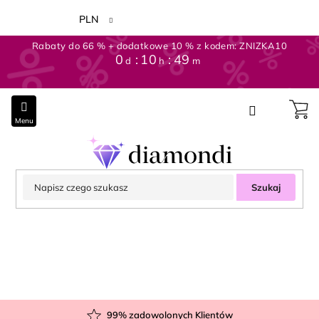
Przejść
do
PLN
treści
Rabaty do 66 % + dodatkowe 10 % z kodem: ZNIZKA10
0
10
49
d
h
m
Szukaj
99
% zadowolonych Klientów