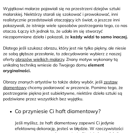
Wyjątkowi malarze pojawiali się na przestrzeni dziejów sztuki
malarskiej. Niektórzy starali się szokować i prowokować, inni
realistycznie przedstawiali otaczający ich świat, a jeszcze inni
pokazywali, że istnieje wiele sposobów postrzegania tego, co nas
otacza. Łączy ich jednak to, że udało im się stworzyć
niezapomniane dzieła i pokazali, że
każdy widzi to samo inaczej.
Dlatego jeśli szukasz obrazu, który jest nie tylko piękny, ale niesie
ze sobą głębsze przesłanie, to zdecydowanie wybierz z naszej
oferty
obrazów wielkich malarzy
. Znany motyw wykonany tą
unikalną techniką wniesie do Twojego domu
element
oryginalności.
Obrazy znanych artystów to także dobry wybór, jeśli
zestaw
diamentowy
chcemy podarować w prezencie. Pomimo tego, że
postrzeganie piękna jest subiektywne, niektóre dzieła sztuki są
podziwiane przez wszystkich bez wyjątku.
Co przyniesie Ci haft diamentowy?
Jeśli myślisz, że haft diamentowy zapewni Ci jedynie
efektowną dekorację, jesteś w błędzie. W rzeczywistości