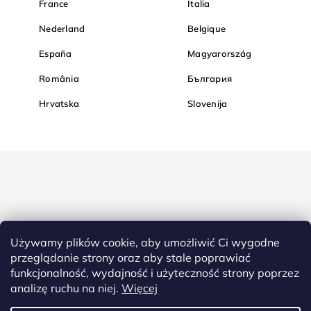
France
Italia
Nederland
Belgique
España
Magyarország
România
България
Hrvatska
Slovenija
Używamy plików cookie, aby umożliwić Ci wygodne
przeglądanie strony oraz aby stale poprawiać
funkcjonalność, wydajność i użyteczność strony poprzez
Kupuj bezpiecznie w Diamondi. Dzięki protokołowi HTTPS Twoje
analizę ruchu na niej.
Więcej
poufne dane są całkowicie bezpieczne - wszystkie informacje
pomiędzy przeglądarką a serwerem są przesyłane w zaszyfrowanej