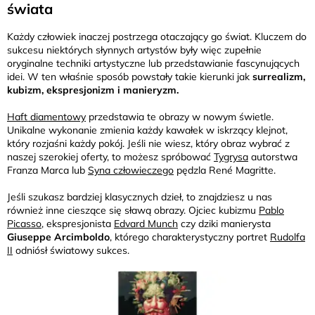
świata
Każdy człowiek inaczej postrzega otaczający go świat. Kluczem do
sukcesu niektórych słynnych artystów były więc zupełnie
oryginalne techniki artystyczne lub przedstawianie fascynujących
idei. W ten właśnie sposób powstały takie kierunki jak
surrealizm,
kubizm, ekspresjonizm i manieryzm.
Haft diamentowy
przedstawia te obrazy w nowym świetle.
Unikalne wykonanie zmienia każdy kawałek w iskrzący klejnot,
który rozjaśni każdy pokój. Jeśli nie wiesz, który obraz wybrać z
naszej szerokiej oferty, to możesz spróbować
Tygrysa
autorstwa
Franza Marca lub
Syna człowieczego
pędzla René Magritte.
Jeśli szukasz bardziej klasycznych dzieł, to znajdziesz u nas
również inne cieszące się sławą obrazy. Ojciec kubizmu
Pablo
Picasso
, ekspresjonista
Edvard Munch
czy dziki manierysta
Giuseppe Arcimboldo
, którego charakterystyczny portret
Rudolfa
II
odniósł światowy sukces.