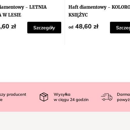
diamentowy - LETNIA
Haft diamentowy - KOLOR
 W LESIE
KSIĘŻYC
,60 zł
48,60 zł
od
Szczegóły
Szcze
szy producent
Wysyłka
Darmo
ie
w ciągu
24
godzin
powyż