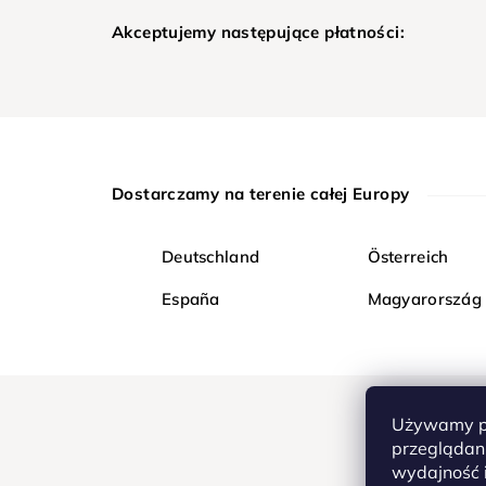
Akceptujemy następujące płatności:
Dostarczamy na terenie całej Europy
Deutschland
Österreich
España
Magyarország
Używamy pl
przeglądani
wydajność i