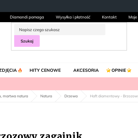
Diamondi pomaga
Wysyłka i płatność
Kontakt
Moje
Szukaj
ZDJĘCIA
HITY CENOWE
AKCESORIA
OPINIE
ku, martwa natura
Natura
Drzewa
Haft diamentowy - Brzozowy
rzozowy zagajnik