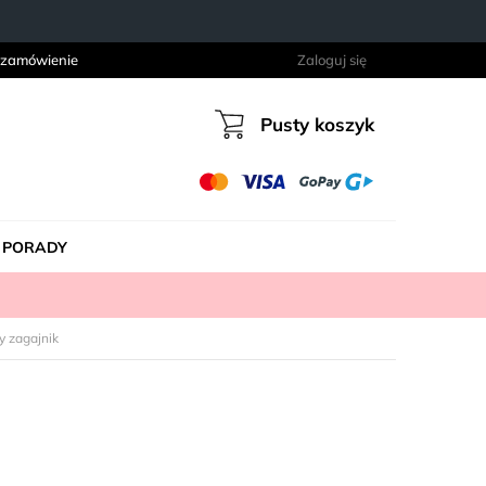
 zamówienie
Zaloguj się
Pusty koszyk
Koszyk
PORADY
 zagajnik