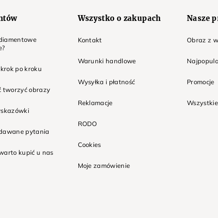
entów
Wszystko o zakupach
Nasze p
t diamentowe
Kontakt
Obraz z w
e?
Warunki handlowe
Najpopula
 krok po kroku
Wysyłka i płatność
Promocje
ć tworzyć obrazy
Reklamacje
Wszystkie
wskazówki
RODO
adawane pytania
Cookies
warto kupić u nas
Moje zamówienie