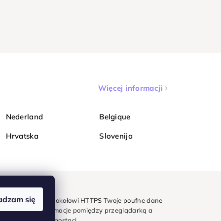
Więcej informacji
Nederland
Belgique
Hrvatska
Slovenija
adzam się
mondi. Dzięki protokołowi HTTPS Twoje poufne dane
e - wszystkie informacje pomiędzy przeglądarką a
w zaszyfrowanej postaci.