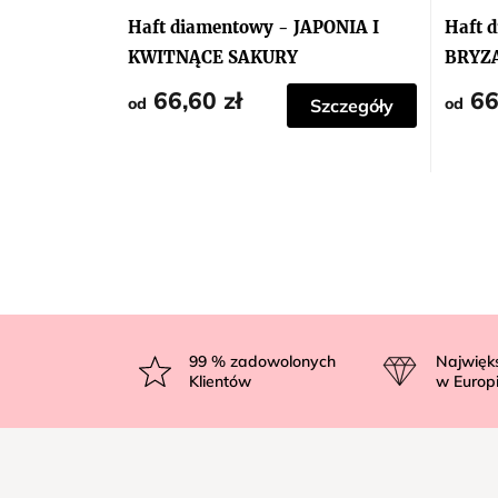
Haft diamentowy - JAPONIA I
Haft 
KWITNĄCE SAKURY
BRYZA
66,60 zł
66
od
od
Szczegóły
S
t
99
% zadowolonych
Najwięk
Klientów
w Europ
o
p
k
a