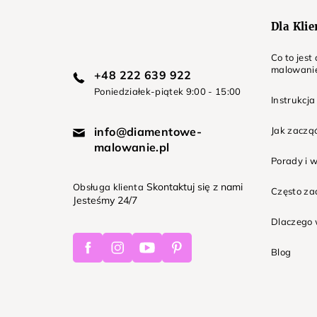
Dla Kli
Co to jes
malowani
+48 222 639 922
Poniedziałek-piątek 9:00 - 15:00
Instrukcja
info@diamentowe-
Jak zaczą
malowanie.pl
Porady i 
Skontaktuj się z nami
Obsługa klienta
Często z
Jesteśmy 24/7
Dlaczego 
Facebook
Instagram
Youtube
Pinterest
Blog