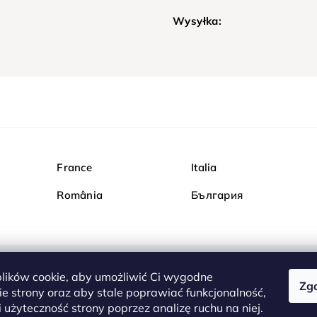
Wysyłka:
France
Italia
România
България
ików cookie, aby umożliwić Ci wygodne
Zg
Kupuj bezpiecznie w Dia
e strony oraz aby stale poprawiać funkcjonalność,
są całkowicie bezpieczn
 użyteczność strony poprzez analizę ruchu na niej.
serwerem są przesyłane 