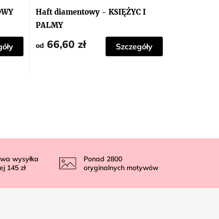
OWY
Haft diamentowy - KSIĘŻYC I
PALMY
66,60 zł
od
góły
Szczegóły
wa wysyłka
Ponad
2800
ej
145 zł
oryginalnych motywów