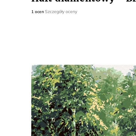
Średnia
Szczegóły oceny
1 ocen
ocena
produktu
wynosi
5,0
na
5
gwiazdek.