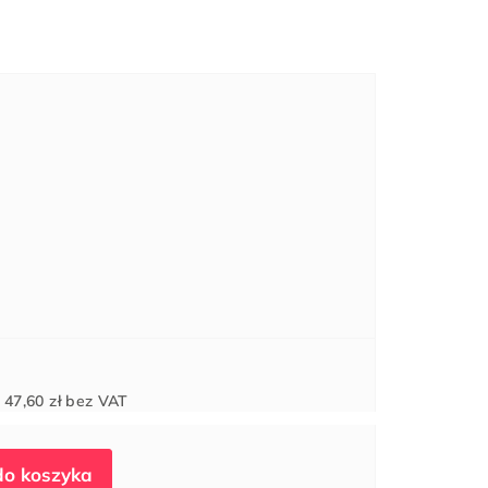
Cena
d
47,60 zł
bez VAT
jednostkowa: