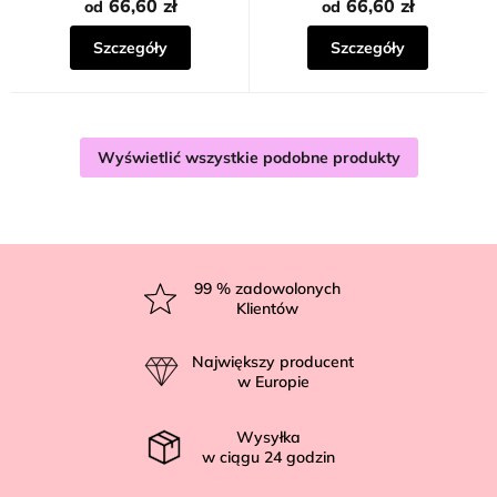
66,60 zł
66,60 zł
od
od
Szczegóły
Szczegóły
Wyświetlić wszystkie podobne produkty
S
t
99
% zadowolonych
Klientów
o
p
Największy producent
k
w Europie
a
Wysyłka
w ciągu
24
godzin