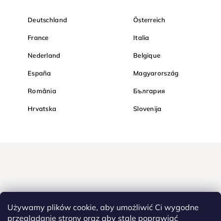
Deutschland
Österreich
France
Italia
Nederland
Belgique
España
Magyarország
România
България
Hrvatska
Slovenija
Używamy plików cookie, aby umożliwić Ci wygodne
przeglądanie strony oraz aby stale poprawiać