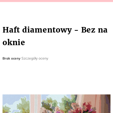
Haft diamentowy - Bez na
oknie
Średnia
Szczegóły oceny
Brak oceny
ocena
produktu
wynosi
0,0
na
5
gwiazdek.