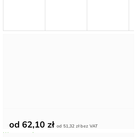
od
62,10 zł
Cena
od
51,32 zł
bez VAT
jednostkowa: