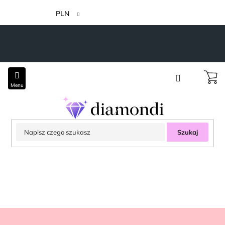
Przejść
do
PLN
treści
Szukaj