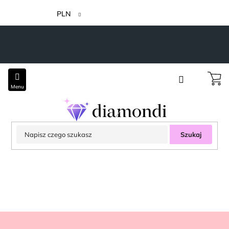
Przejść
do
PLN
treści
Szukaj