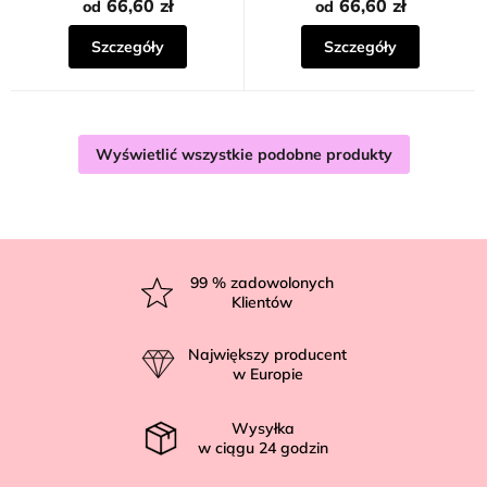
66,60 zł
66,60 zł
od
od
Szczegóły
Szczegóły
Wyświetlić wszystkie podobne produkty
S
t
99
% zadowolonych
Klientów
o
p
Największy producent
k
w Europie
a
Wysyłka
w ciągu
24
godzin