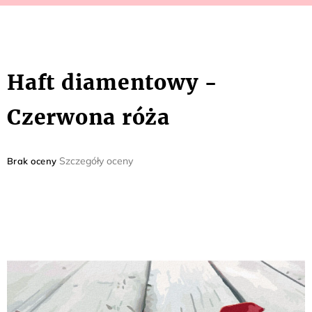
Haft diamentowy -
Czerwona róża
Średnia
Szczegóły oceny
Brak oceny
ocena
produktu
wynosi
0,0
na
5
gwiazdek.