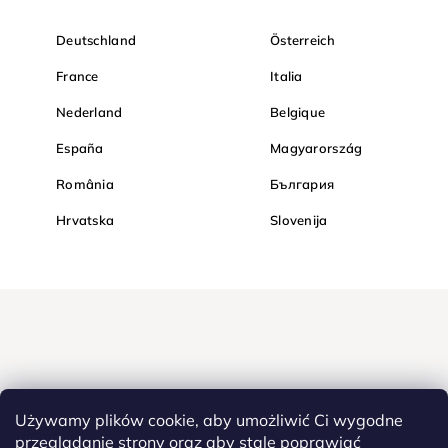
Deutschland
Österreich
France
Italia
Nederland
Belgique
España
Magyarország
România
България
Hrvatska
Slovenija
Używamy plików cookie, aby umożliwić Ci wygodne
przeglądanie strony oraz aby stale poprawiać