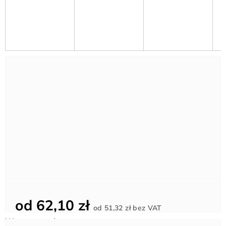
od
62,10 zł
Cena
od
51,32 zł
bez VAT
jednostkowa: