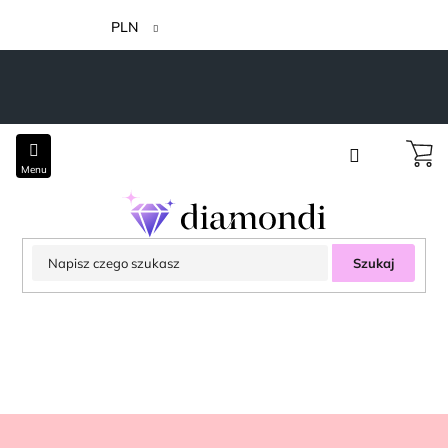
Przejść
do
PLN
treści
Szukaj