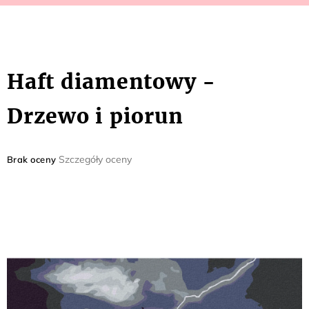
Haft diamentowy -
Drzewo i piorun
Średnia
Szczegóły oceny
Brak oceny
ocena
produktu
wynosi
0,0
na
5
gwiazdek.