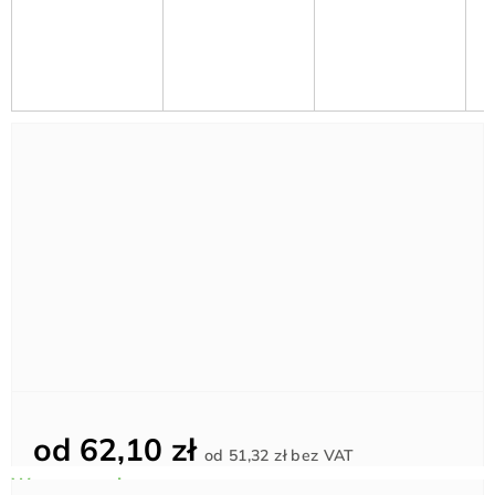
od
62,10 zł
Cena
od
51,32 zł
bez VAT
jednostkowa: