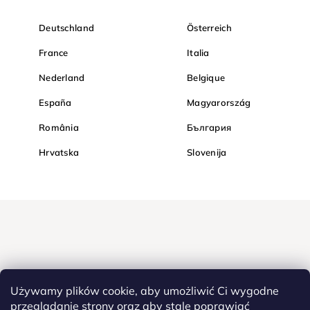
Deutschland
Österreich
France
Italia
Nederland
Belgique
España
Magyarország
România
България
Hrvatska
Slovenija
Używamy plików cookie, aby umożliwić Ci wygodne
przeglądanie strony oraz aby stale poprawiać