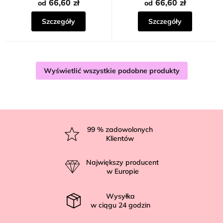
66,60 zł
66,60 zł
od
od
Szczegóły
Szczegóły
Wyświetlić wszystkie podobne produkty
S
t
99
% zadowolonych
Klientów
o
p
Największy producent
k
w Europie
a
Wysyłka
w ciągu
24
godzin