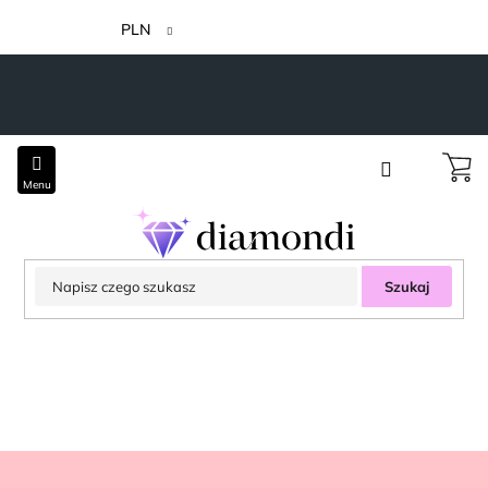
Przejść
do
PLN
treści
Szukaj