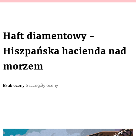
Haft diamentowy -
Hiszpańska hacienda nad
morzem
Średnia
Szczegóły oceny
Brak oceny
ocena
produktu
wynosi
0,0
na
5
gwiazdek.