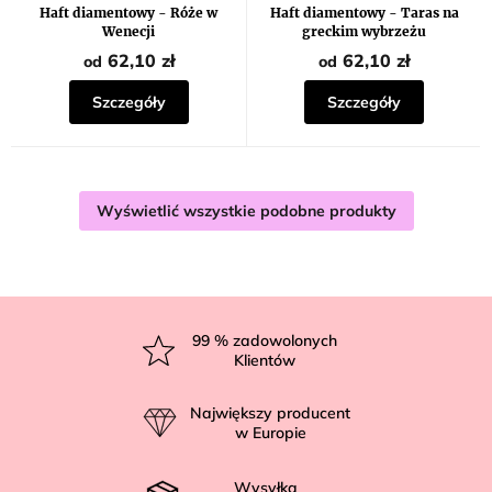
Haft diamentowy - Róże w
Haft diamentowy - Taras na
Wenecji
greckim wybrzeżu
62,10 zł
62,10 zł
od
od
Szczegóły
Szczegóły
Wyświetlić wszystkie podobne produkty
S
t
99
% zadowolonych
Klientów
o
p
Największy producent
k
w Europie
a
Wysyłka