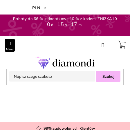
Przejść
do
PLN
treści
Rabaty do 66 % + dodatkowe 10 % z kodem: ZNIZKA10
0
:
15
:
17
d
h
m
Szukaj
99
% zadowolonych Klientów