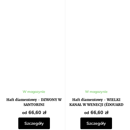
W magazynie
W magazynie
Haft diamentowy - DZWONY W
Haft diamentowy - WIELKI
SANTORINI
KANAŁ W WENECJI (ÉDOUARD
MANET)
66,60 zł
66,60 zł
od
od
Szczegóły
Szczegóły