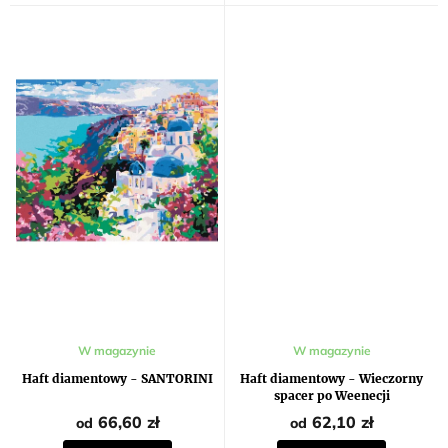
Średnia
W magazynie
W magazynie
ocena
produktu
Haft diamentowy - SANTORINI
Haft diamentowy - Wieczorny
wynosi
spacer po Weenecji
5,0
na
66,60 zł
62,10 zł
od
od
5
gwiazdek.