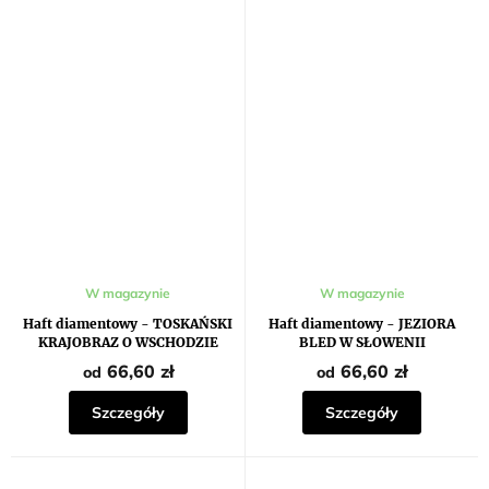
W magazynie
W magazynie
Haft diamentowy - TOSKAŃSKI
Haft diamentowy - JEZIORA
KRAJOBRAZ O WSCHODZIE
BLED W SŁOWENII
SŁOŃCA
66,60 zł
66,60 zł
od
od
Szczegóły
Szczegóły