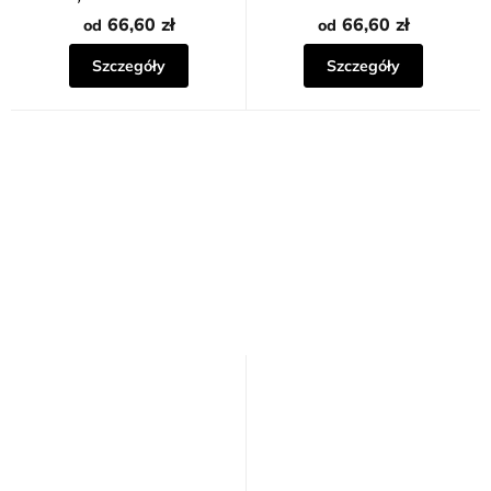
SŁOŃCA
66,60 zł
66,60 zł
od
od
Szczegóły
Szczegóły