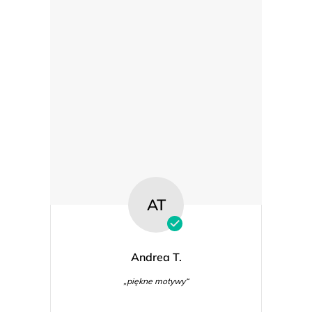
AT
Andrea T.
„piękne motywy“