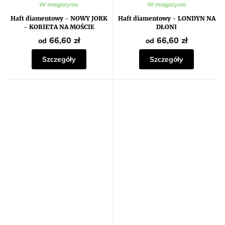
W magazynie
W magazynie
Haft diamentowy - NOWY JORK
Haft diamentowy - LONDYN NA
- KOBIETA NA MOŚCIE
DŁONI
BROOKLYŃSKIM
66,60 zł
66,60 zł
od
od
Szczegóły
Szczegóły