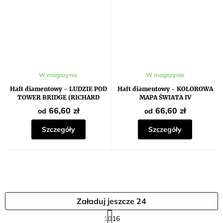
W magazynie
W magazynie
Haft diamentowy - LUDZIE POD
Haft diamentowy - KOLOROWA
TOWER BRIDGE (RICHARD
MAPA ŚWIATA IV
MACNEIL)
66,60 zł
66,60 zł
od
od
Szczegóły
Szczegóły
Załaduj jeszcze 24
P
1
16