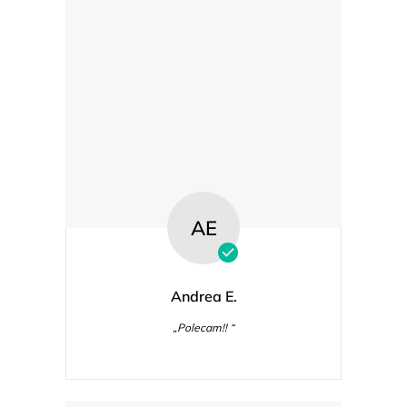
AE
Andrea E.
„Polecam!! “