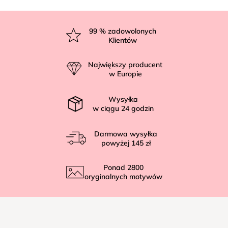
S
t
99
% zadowolonych
Klientów
o
p
Największy producent
k
w Europie
a
Wysyłka
w ciągu
24
godzin
Darmowa wysyłka
powyżej
145 zł
Ponad
2800
oryginalnych motywów