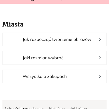
Miasta
L
Jak rozpocząć tworzenie obrazów
i
s
t
Jaki rozmiar wybrać
a
p
r
Wszystko o zakupach
o
d
u
S
k
Najczęściej sprzedawane
Najtańsze
Najdroższe