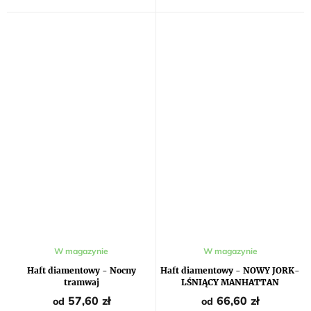
Średnia
W magazynie
W magazynie
ocena
produktu
Haft diamentowy - Nocny
Haft diamentowy - NOWY JORK-
wynosi
tramwaj
LŚNIĄCY MANHATTAN
5,0
na
57,60 zł
66,60 zł
od
od
5