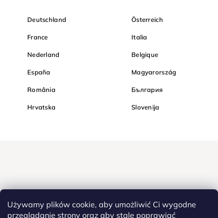
Deutschland
Österreich
France
Italia
Nederland
Belgique
España
Magyarország
România
България
Hrvatska
Slovenija
Używamy plików cookie, aby umożliwić Ci wygodne
przeglądanie strony oraz aby stale poprawiać