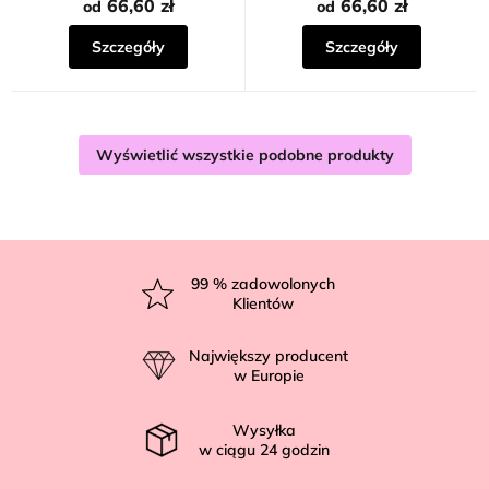
66,60 zł
66,60 zł
od
od
Szczegóły
Szczegóły
Wyświetlić wszystkie podobne produkty
S
t
99
% zadowolonych
Klientów
o
p
Największy producent
k
w Europie
a
Wysyłka
w ciągu
24
godzin