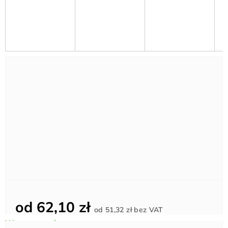
od
62,10 zł
Cena
od
51,32 zł
bez VAT
jednostkowa: