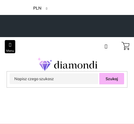
Przejść
do
PLN
treści
Szukaj