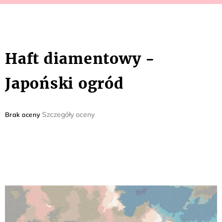
Haft diamentowy -
Japoński ogród
Średnia
Szczegóły oceny
Brak oceny
ocena
produktu
wynosi
0,0
na
5
gwiazdek.