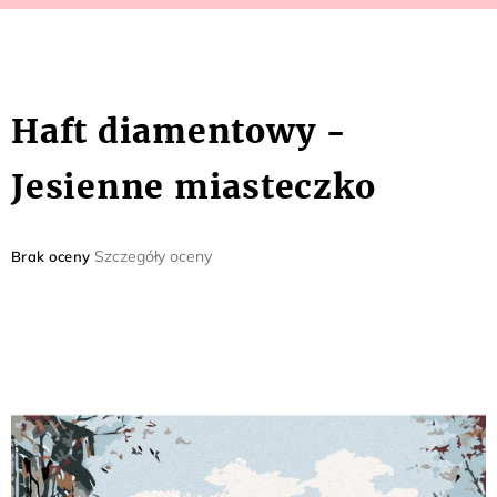
Haft diamentowy -
Jesienne miasteczko
Średnia
Szczegóły oceny
Brak oceny
ocena
produktu
wynosi
0,0
na
5
gwiazdek.