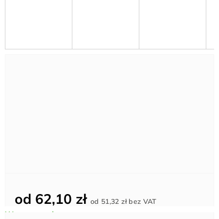
od
62,10 zł
Cena
od
51,32 zł
bez VAT
jednostkowa: