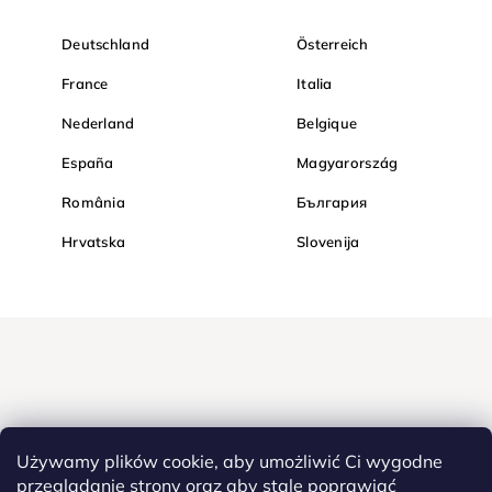
Deutschland
Österreich
France
Italia
Nederland
Belgique
España
Magyarország
România
България
Hrvatska
Slovenija
Używamy plików cookie, aby umożliwić Ci wygodne
przeglądanie strony oraz aby stale poprawiać