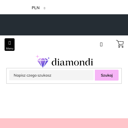
Przejść
do
PLN
treści
Szukaj