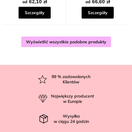
62,10 zł
66,60 zł
od
od
Szczegóły
Szczegóły
Wyświetlić wszystkie podobne produkty
S
t
99
% zadowolonych
Klientów
o
p
Największy producent
k
w Europie
a
Wysyłka
w ciągu
24
godzin