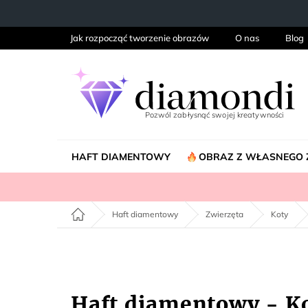
Przejść
do
treści
Jak rozpocząć tworzenie obrazów
O nas
Blog
HAFT DIAMENTOWY
OBRAZ Z WŁASNEGO 
Home
Haft diamentowy
Zwierzęta
Koty
Haft diamentowy - K