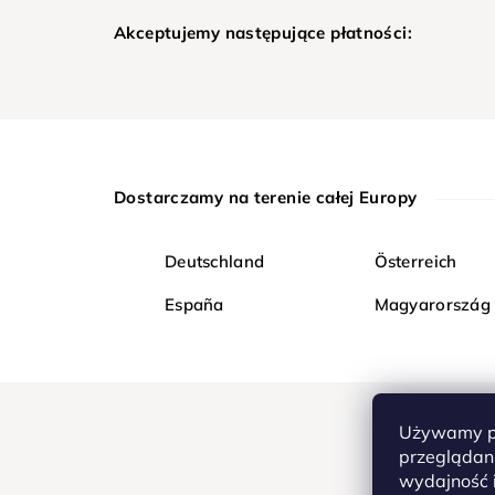
Akceptujemy następujące płatności:
Dostarczamy na terenie całej Europy
Deutschland
Österreich
España
Magyarország
Używamy pl
przeglądani
wydajność i