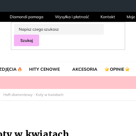
Diamondi pomaga
Wysyłka i płatność
Kontakt
Moje
Szukaj
ZDJĘCIA
HITY CENOWE
AKCESORIA
OPINIE
Haft diamentowy - Koty w kwiatach
oty w kwiatach