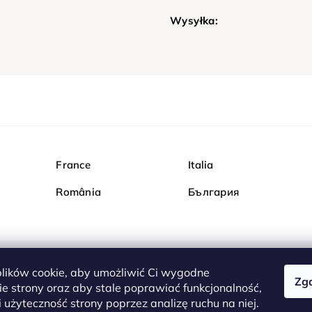
Wysyłka:
France
Italia
România
България
ików cookie, aby umożliwić Ci wygodne
Zg
Kupuj bezpiecznie w Dia
e strony oraz aby stale poprawiać funkcjonalność,
są całkowicie bezpieczn
 użyteczność strony poprzez analizę ruchu na niej.
serwerem są przesyłane 