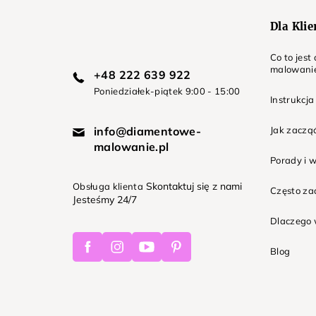
Dla Kli
Co to jes
malowani
+48 222 639 922
Poniedziałek-piątek 9:00 - 15:00
Instrukcja
info@diamentowe-
Jak zaczą
malowanie.pl
Porady i 
Skontaktuj się z nami
Obsługa klienta
Często z
Jesteśmy 24/7
Dlaczego 
Facebook
Instagram
Youtube
Pinterest
Blog