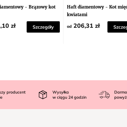
diamentowy - Brązowy kot
Haft diamentowy - Kot mię
kwiatami
,10 zł
206,31 zł
od
Szczegóły
Szcze
szy producent
Wysyłka
Darmo
ie
w ciągu
24
godzin
powyż