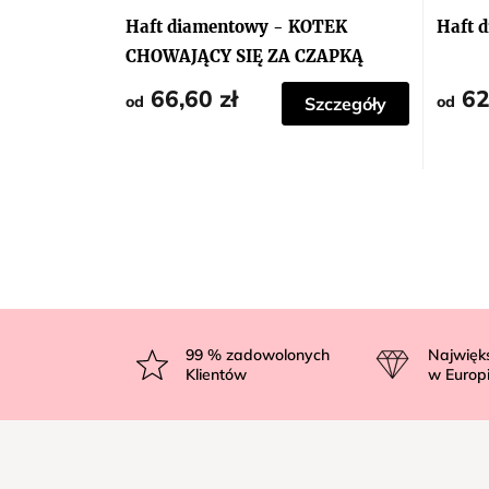
Haft diamentowy - KOTEK
Haft 
CHOWAJĄCY SIĘ ZA CZAPKĄ
66,60 zł
62
od
od
Szczegóły
S
t
99
% zadowolonych
Najwięk
Klientów
w Europ
o
p
k
a