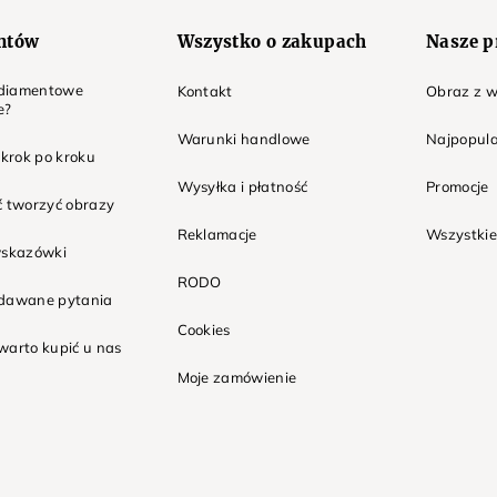
entów
Wszystko o zakupach
Nasze p
t diamentowe
Kontakt
Obraz z w
e?
Warunki handlowe
Najpopula
 krok po kroku
Wysyłka i płatność
Promocje
ć tworzyć obrazy
Reklamacje
Wszystkie
wskazówki
RODO
adawane pytania
Cookies
warto kupić u nas
Moje zamówienie