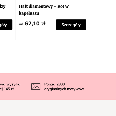
dzy
Haft diamentowy - Kot w
kapeluszu
62,10 zł
od
góły
Szczegóły
wa wysyłka
Ponad
2800
ej
145 zł
oryginalnych motywów