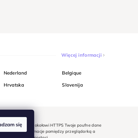
Więcej informacji
Nederland
Belgique
Hrvatska
Slovenija
adzam się
mondi. Dzięki protokołowi HTTPS Twoje poufne dane
e - wszystkie informacje pomiędzy przeglądarką a
w zaszyfrowanej postaci.