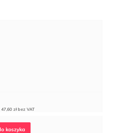
Cena
d
47,60 zł
bez VAT
jednostkowa: