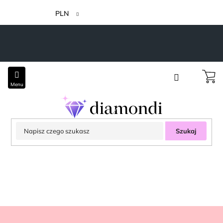
Przejść
do
PLN
treści
Szukaj