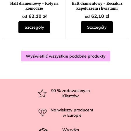
Haft diamentowy - Koty na
Haft diamentowy - Kociaki z
komodzie
kapeluszem i kwiatami
62,10 zł
62,10 zł
od
od
Szczegóły
Szczegóły
Wyświetlić wszystkie podobne produkty
S
t
99
% zadowolonych
Klientów
o
p
Największy producent
k
w Europie
a
Wysyłka