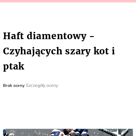
Haft diamentowy -
Czyhających szary kot i
ptak
Średnia
Szczegóły oceny
Brak oceny
ocena
produktu
wynosi
0,0
na
5
gwiazdek.