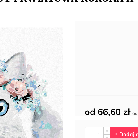
od
66,60 zł
o