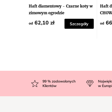
Haft diamentowy - Czarne koty w
Haft 
zimowym ogrodzie
CHOWA
62,10 zł
66
od
od
Szczegóły
S
t
99
% zadowolonych
Najwięk
Klientów
w Europ
o
p
k
a