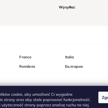
Wysyłka:
France
Italia
România
България
ików cookie, aby umożliwić Ci wygodne
Zg
Kupuj bezpiecznie w Dia
e strony oraz aby stale poprawiać funkcjonalność,
są całkowicie bezpieczn
 użyteczność strony poprzez analizę ruchu na niej.
serwerem są przesyłane 