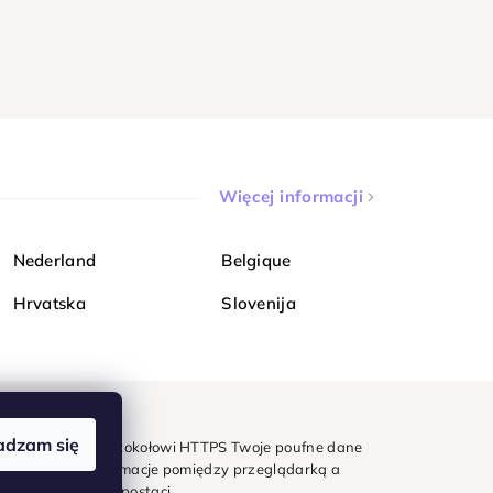
Więcej informacji
Nederland
Belgique
Hrvatska
Slovenija
adzam się
mondi. Dzięki protokołowi HTTPS Twoje poufne dane
e - wszystkie informacje pomiędzy przeglądarką a
w zaszyfrowanej postaci.