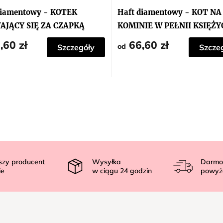
diamentowy - KOTEK
Haft diamentowy - KOT NA
JĄCY SIĘ ZA CZAPKĄ
KOMINIE W PEŁNII KSIĘŻY
,60 zł
66,60 zł
od
Szczegóły
Szcze
szy producent
Wysyłka
Darmo
ie
w ciągu
24
godzin
powyż