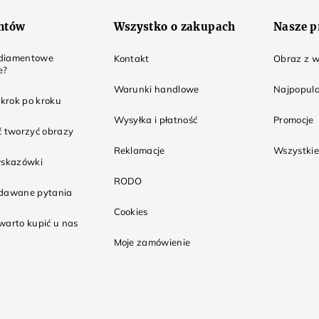
entów
Wszystko o zakupach
Nasze p
t diamentowe
Kontakt
Obraz z w
e?
Warunki handlowe
Najpopula
 krok po kroku
Wysyłka i płatność
Promocje
ć tworzyć obrazy
Reklamacje
Wszystkie
wskazówki
RODO
adawane pytania
Cookies
warto kupić u nas
Moje zamówienie