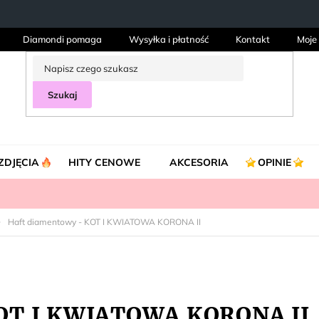
Diamondi pomaga
Wysyłka i płatność
Kontakt
Moje
Szukaj
ZDJĘCIA
HITY CENOWE
AKCESORIA
OPINIE
Haft diamentowy - KOT I KWIATOWA KORONA II
KOT I KWIATOWA KORONA II