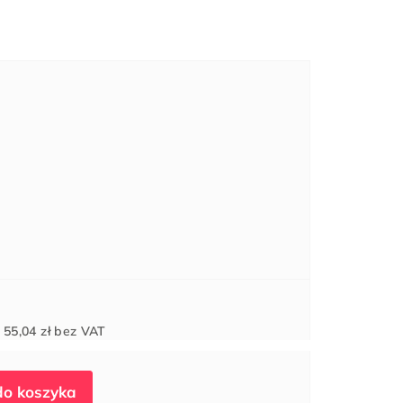
Cena
d
55,04 zł
bez VAT
jednostkowa: