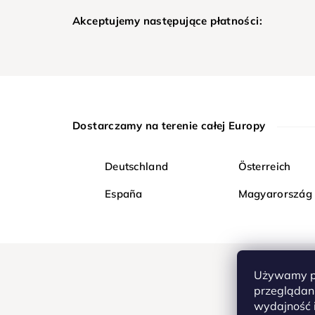
Akceptujemy następujące płatności:
Dostarczamy na terenie całej Europy
Deutschland
Österreich
España
Magyarország
Używamy pl
przeglądani
wydajność i