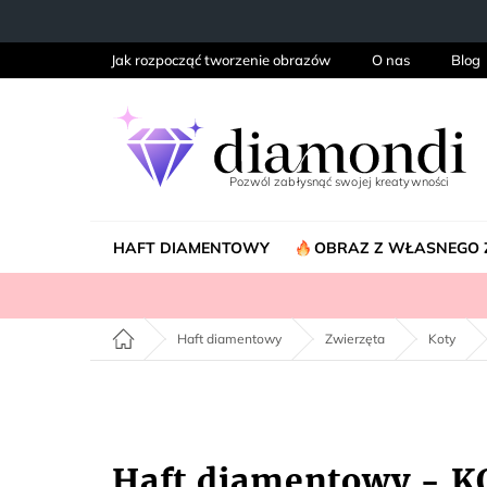
Przejść
do
treści
Jak rozpocząć tworzenie obrazów
O nas
Blog
HAFT DIAMENTOWY
OBRAZ Z WŁASNEGO 
Home
Haft diamentowy
Zwierzęta
Koty
Haft diamentowy - 