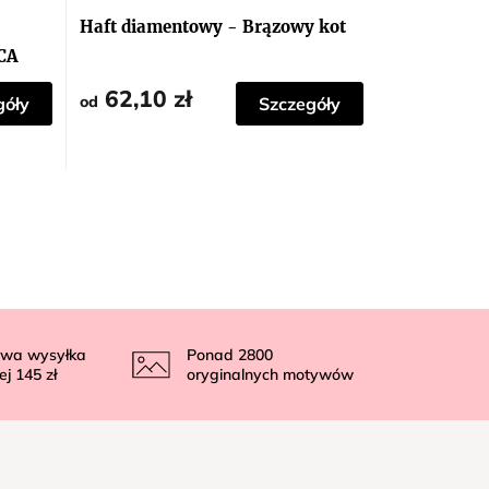
Haft diamentowy - Brązowy kot
CA
62,10 zł
od
góły
Szczegóły
wa wysyłka
Ponad
2800
ej
145 zł
oryginalnych motywów