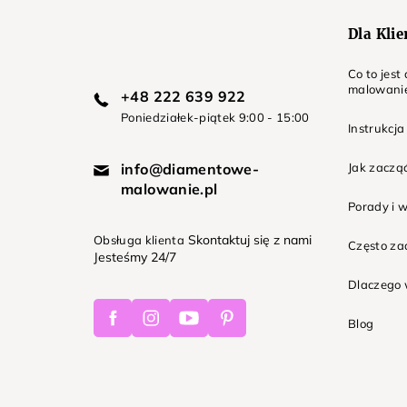
Dla Kli
Co to jes
malowani
+48 222 639 922
Poniedziałek-piątek 9:00 - 15:00
Instrukcja
info@diamentowe-
Jak zaczą
malowanie.pl
Porady i 
Skontaktuj się z nami
Obsługa klienta
Często z
Jesteśmy 24/7
Dlaczego 
Facebook
Instagram
Youtube
Pinterest
Blog