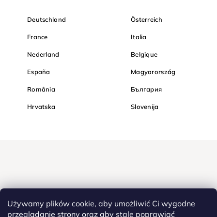
Deutschland
Österreich
France
Italia
Nederland
Belgique
España
Magyarország
România
България
Hrvatska
Slovenija
Używamy plików cookie, aby umożliwić Ci wygodne
przeglądanie strony oraz aby stale poprawiać