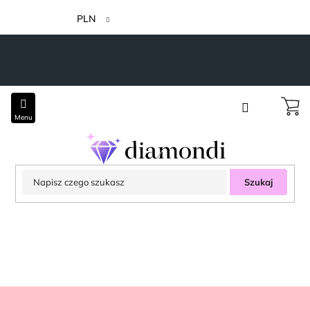
Przejść
do
PLN
treści
Szukaj