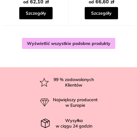
62,10 zł
66,60 zł
od
od
Szczegóły
Szczegóły
Wyświetlić wszystkie podobne produkty
S
t
99
% zadowolonych
Klientów
o
p
Największy producent
k
w Europie
a
Wysyłka
w ciągu
24
godzin