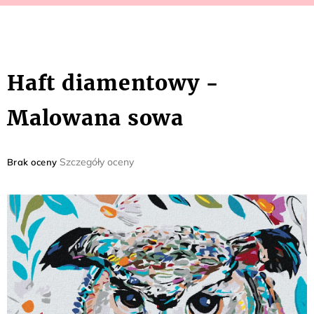
Haft diamentowy -
Malowana sowa
Średnia
Szczegóły oceny
Brak oceny
ocena
produktu
wynosi
0,0
na
5
gwiazdek.