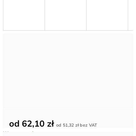
od
62,10 zł
Cena
od
51,32 zł
bez VAT
jednostkowa: