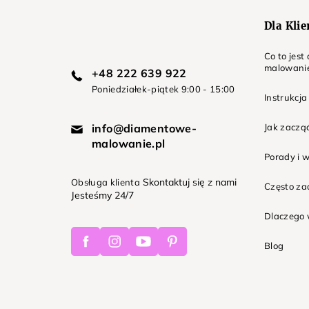
Dla Kli
Co to jes
malowani
+48 222 639 922
Poniedziałek-piątek 9:00 - 15:00
Instrukcja
info@diamentowe-
Jak zaczą
malowanie.pl
Porady i 
Skontaktuj się z nami
Obsługa klienta
Często z
Jesteśmy 24/7
Dlaczego 
Facebook
Instagram
Youtube
Pinterest
Blog