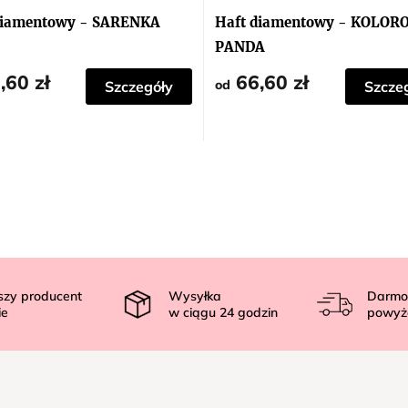
diamentowy - SARENKA
Haft diamentowy - KOLO
PANDA
,60 zł
66,60 zł
od
Szczegóły
Szcze
szy producent
Wysyłka
Darmo
ie
w ciągu
24
godzin
powyż