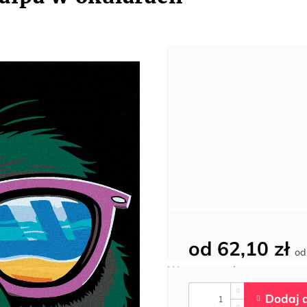
od
62,10 zł
o