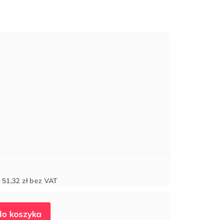
Cena
d
51,32 zł
bez VAT
jednostkowa: