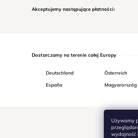
Akceptujemy następujące płatności:
Dostarczamy na terenie całej Europy
Deutschland
Österreich
España
Magyarország
Używamy pl
przeglądani
wydajność i