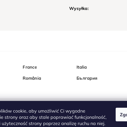
Wysyłka:
France
Italia
România
България
ików cookie, aby umożliwić Ci wygodne
Zg
Kupuj bezpiecznie w Dia
e strony oraz aby stale poprawiać funkcjonalność,
są całkowicie bezpieczn
 użyteczność strony poprzez analizę ruchu na niej.
serwerem są przesyłane 