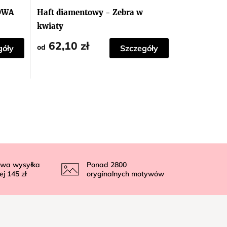
ROWA
Haft diamentowy - Zebra w
kwiaty
62,10 zł
od
góły
Szczegóły
wa wysyłka
Ponad
2800
ej
145 zł
oryginalnych motywów