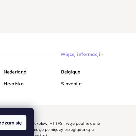
Więcej informacji
Nederland
Belgique
Hrvatska
Slovenija
adzam się
mondi. Dzięki protokołowi HTTPS Twoje poufne dane
e - wszystkie informacje pomiędzy przeglądarką a
w zaszyfrowanej postaci.