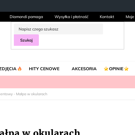
Diamondi pomaga
Wysyłka i płatność
Kontakt
Moje
Szukaj
ZDJĘCIA
HITY CENOWE
AKCESORIA
OPINIE
mentowy - Małpa w okularach
ałpa w okularach