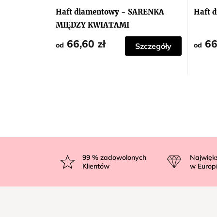
Haft diamentowy - SARENKA
Haft 
MIĘDZY KWIATAMI
66,60 zł
66
od
od
Szczegóły
S
t
99
% zadowolonych
Najwięk
Klientów
w Europ
o
p
k
a