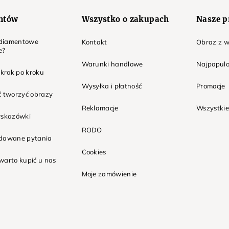
entów
Wszystko o zakupach
Nasze p
t diamentowe
Kontakt
Obraz z w
e?
Warunki handlowe
Najpopula
 krok po kroku
Wysyłka i płatność
Promocje
ć tworzyć obrazy
Reklamacje
Wszystkie
wskazówki
RODO
adawane pytania
Cookies
warto kupić u nas
Moje zamówienie