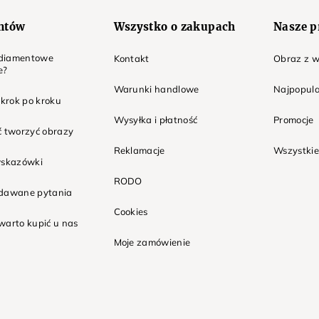
entów
Wszystko o zakupach
Nasze p
t diamentowe
Kontakt
Obraz z w
e?
Warunki handlowe
Najpopula
 krok po kroku
Wysyłka i płatność
Promocje
ć tworzyć obrazy
Reklamacje
Wszystkie
wskazówki
RODO
adawane pytania
Cookies
warto kupić u nas
Moje zamówienie