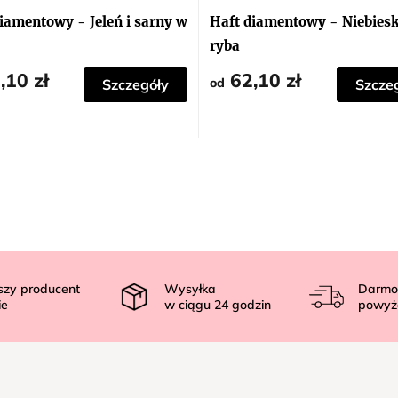
iamentowy - Jeleń i sarny w
Haft diamentowy - Niebies
ryba
,10 zł
62,10 zł
od
Szczegóły
Szcze
szy producent
Wysyłka
Darmo
ie
w ciągu
24
godzin
powyż