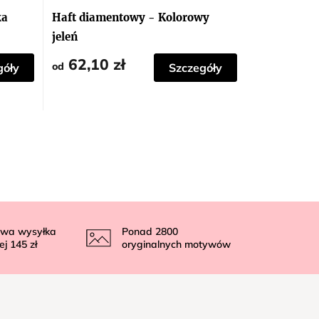
ka
Haft diamentowy - Kolorowy
jeleń
62,10 zł
od
góły
Szczegóły
wa wysyłka
Ponad
2800
ej
145 zł
oryginalnych motywów