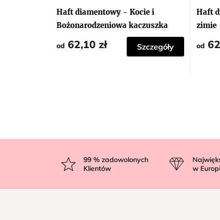
Haft diamentowy - Kocie i
Haft d
Bożonarodzeniowa kaczuszka
zimie
62,10 zł
62
od
od
Szczegóły
S
t
99
% zadowolonych
Najwięk
Klientów
w Europ
o
p
k
a