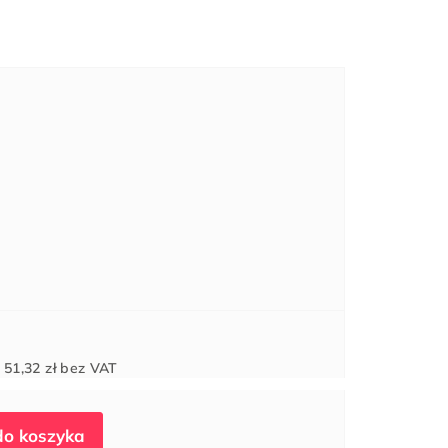
Cena
d
51,32 zł
bez VAT
jednostkowa: