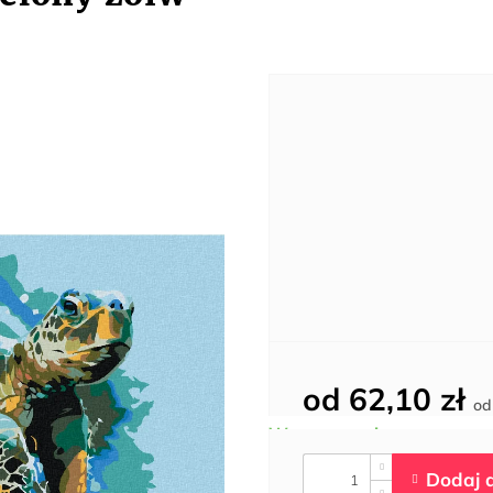
od
62,10 zł
o