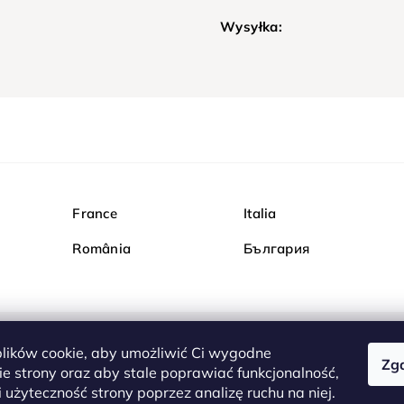
Wysyłka:
France
Italia
România
България
ików cookie, aby umożliwić Ci wygodne
Zg
Kupuj bezpiecznie w Dia
e strony oraz aby stale poprawiać funkcjonalność,
są całkowicie bezpieczn
 użyteczność strony poprzez analizę ruchu na niej.
serwerem są przesyłane 