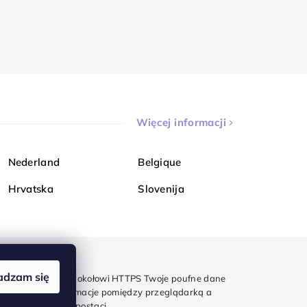
Więcej informacji
Nederland
Belgique
Hrvatska
Slovenija
adzam się
mondi. Dzięki protokołowi HTTPS Twoje poufne dane
e - wszystkie informacje pomiędzy przeglądarką a
w zaszyfrowanej postaci.