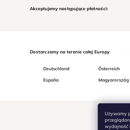
Akceptujemy następujące płatności:
Dostarczamy na terenie całej Europy
Deutschland
Österreich
España
Magyarország
Używamy pl
przeglądani
wydajność i