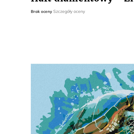
Średnia
Szczegóły oceny
Brak oceny
ocena
produktu
wynosi
0,0
na
5
gwiazdek.