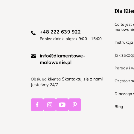
Dla Kli
Co to jes
malowani
+48 222 639 922
Poniedziałek-piątek 9:00 - 15:00
Instrukcja
info@diamentowe-
Jak zaczą
malowanie.pl
Porady i 
Skontaktuj się z nami
Obsługa klienta
Często z
Jesteśmy 24/7
Dlaczego 
Facebook
Instagram
Youtube
Pinterest
Blog