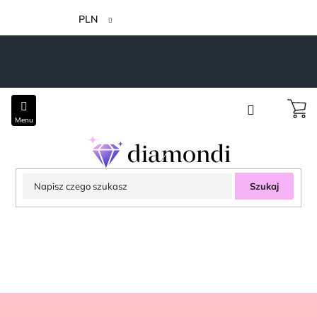
Przejść
do
PLN
treści
Szukaj