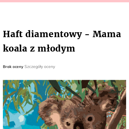
Haft diamentowy - Mama
koala z młodym
Średnia
Szczegóły oceny
Brak oceny
ocena
produktu
wynosi
0,0
na
5
gwiazdek.