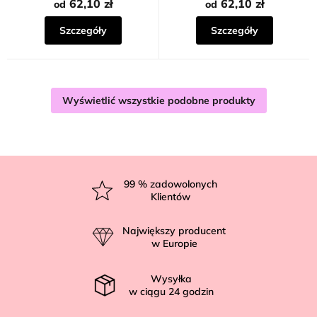
62,10 zł
62,10 zł
od
od
Szczegóły
Szczegóły
Wyświetlić wszystkie podobne produkty
S
t
99
% zadowolonych
Klientów
o
p
Największy producent
k
w Europie
a
Wysyłka
w ciągu
24
godzin