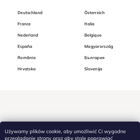
Deutschland
Österreich
France
Italia
Nederland
Belgique
España
Magyarország
România
България
Hrvatska
Slovenija
Używamy plików cookie, aby umożliwić Ci wygodne
przeglądanie strony oraz aby stale poprawiać