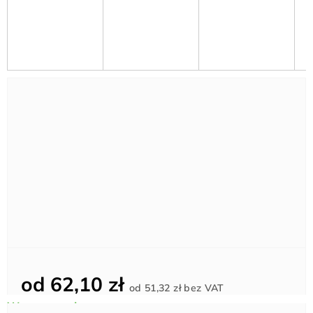
od
62,10 zł
Cena
od
51,32 zł
bez VAT
jednostkowa: