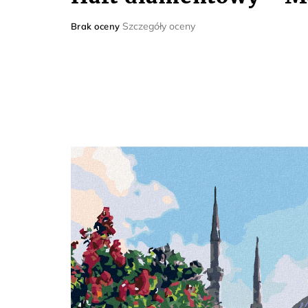
Średnia
Szczegóły oceny
Brak oceny
ocena
produktu
wynosi
0,0
na
5
gwiazdek.