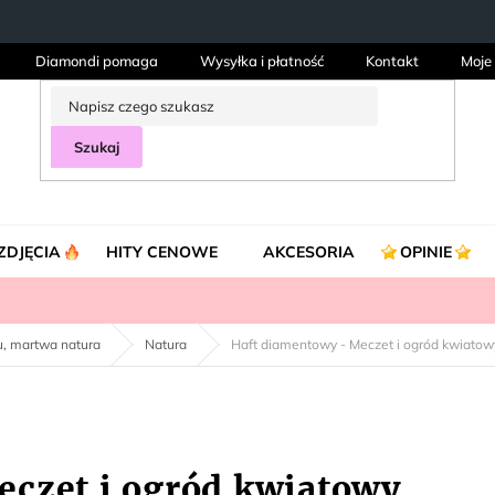
Diamondi pomaga
Wysyłka i płatność
Kontakt
Moje
Szukaj
ZDJĘCIA
HITY CENOWE
AKCESORIA
OPINIE
ku, martwa natura
Natura
Haft diamentowy - Meczet i ogród kwiatow
eczet i ogród kwiatowy