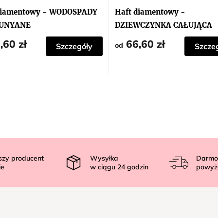
diamentowy - WODOSPADY
Haft diamentowy -
UNYANE
DZIEWCZYNKA CAŁUJĄCA
KSIĘŻYC
,60 zł
66,60 zł
od
Szczegóły
Szcze
szy producent
Wysyłka
Darmo
ie
w ciągu
24
godzin
powyż