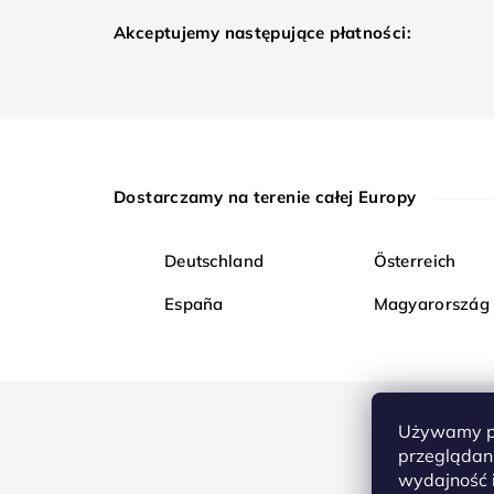
Akceptujemy następujące płatności:
Dostarczamy na terenie całej Europy
Deutschland
Österreich
España
Magyarország
Używamy pl
przeglądani
wydajność i