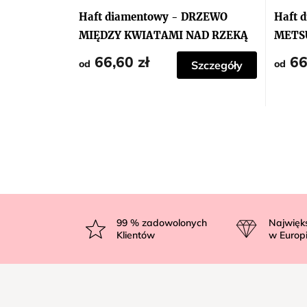
Haft diamentowy - DRZEWO
Haft 
MIĘDZY KWIATAMI NAD RZEKĄ
METS
66,60 zł
66
od
od
Szczegóły
S
t
99
% zadowolonych
Najwięk
Klientów
w Europ
o
p
k
a