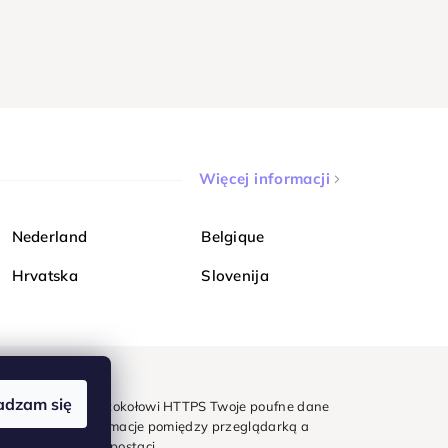
Więcej informacji
Nederland
Belgique
Hrvatska
Slovenija
adzam się
mondi. Dzięki protokołowi HTTPS Twoje poufne dane
e - wszystkie informacje pomiędzy przeglądarką a
w zaszyfrowanej postaci.