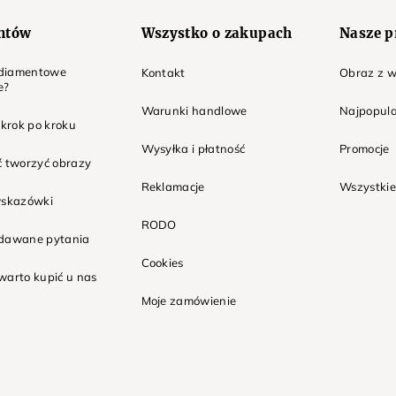
entów
Wszystko o zakupach
Nasze p
t diamentowe
Kontakt
Obraz z w
e?
Warunki handlowe
Najpopula
 krok po kroku
Wysyłka i płatność
Promocje
ć tworzyć obrazy
Reklamacje
Wszystkie
wskazówki
RODO
adawane pytania
Cookies
warto kupić u nas
Moje zamówienie