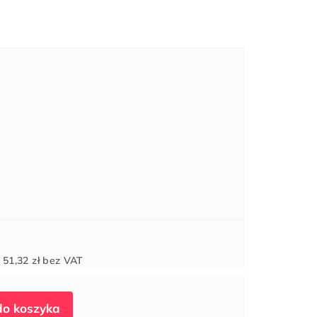
Cena
d
51,32 zł
bez VAT
jednostkowa: