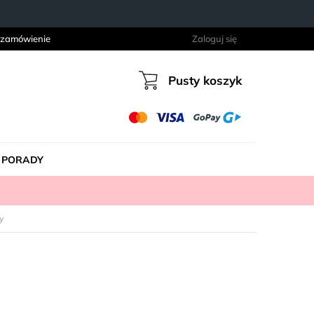
 zamówienie
Zaloguj się
Pusty koszyk
Koszyk
PORADY
y