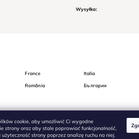
Wysyłka:
France
Italia
România
България
ików cookie, aby umożliwić Ci wygodne
Zg
Kupuj bezpiecznie w Dia
e strony oraz aby stale poprawiać funkcjonalność,
są całkowicie bezpieczn
 użyteczność strony poprzez analizę ruchu na niej.
serwerem są przesyłane 