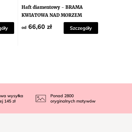
Haft diamentowy - BRAMA
KWIATOWA NAD MORZEM
66,60 zł
od
góły
Szczegóły
wa wysyłka
Ponad
2800
ej
145 zł
oryginalnych motywów