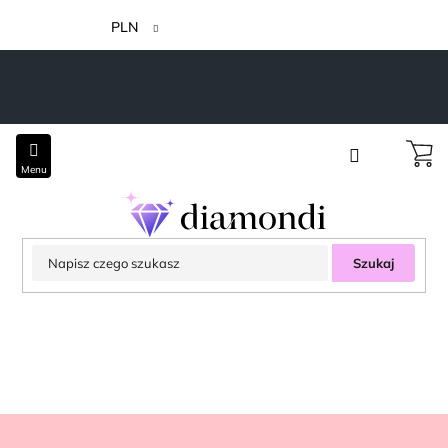
Przejść
do
PLN
treści
Szukaj