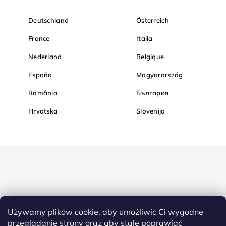
Deutschland
Österreich
France
Italia
Nederland
Belgique
España
Magyarország
România
България
Hrvatska
Slovenija
Używamy plików cookie, aby umożliwić Ci wygodne
przeglądanie strony oraz aby stale poprawiać