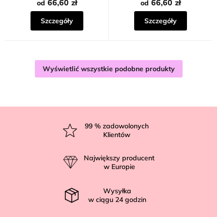
66,60 zł
66,60 zł
od
od
Szczegóły
Szczegóły
Wyświetlić wszystkie podobne produkty
S
t
99
% zadowolonych
Klientów
o
p
Największy producent
k
w Europie
a
Wysyłka
w ciągu
24
godzin