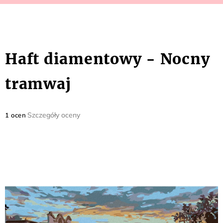
Haft diamentowy - Nocny
tramwaj
Średnia
Szczegóły oceny
1 ocen
ocena
produktu
wynosi
5,0
na
5
gwiazdek.