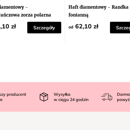
diamentowy -
Haft diamentowy - Randka 
ańczowa zorza polarna
fontanną
,10 zł
62,10 zł
od
Szczegóły
Szcze
szy producent
Wysyłka
Darmo
ie
w ciągu
24
godzin
powyż