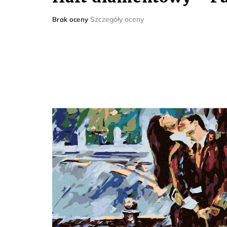
Średnia
Szczegóły oceny
Brak oceny
ocena
produktu
wynosi
0,0
na
5
gwiazdek.