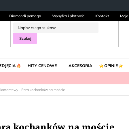
Diamondi pomaga
Wysyłka i płatność
Kontakt
Moje
Szukaj
ZDJĘCIA
HITY CENOWE
AKCESORIA
OPINIE
diamentowy - Para kochanków na moście
ara kochanków na moście