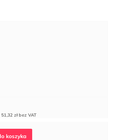
Cena
d
51,32 zł
bez VAT
jednostkowa: