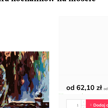
od
62,10 zł
o