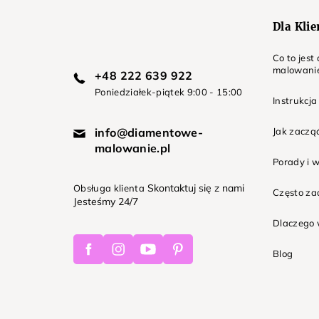
Dla Kli
Co to jes
malowani
+48 222 639 922
Poniedziałek-piątek 9:00 - 15:00
Instrukcja
info@diamentowe-
Jak zaczą
malowanie.pl
Porady i 
Skontaktuj się z nami
Obsługa klienta
Często z
Jesteśmy 24/7
Dlaczego 
Facebook
Instagram
Youtube
Pinterest
Blog