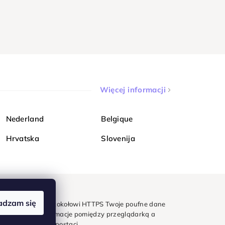
Więcej informacji
Nederland
Belgique
Hrvatska
Slovenija
adzam się
mondi. Dzięki protokołowi HTTPS Twoje poufne dane
e - wszystkie informacje pomiędzy przeglądarką a
w zaszyfrowanej postaci.