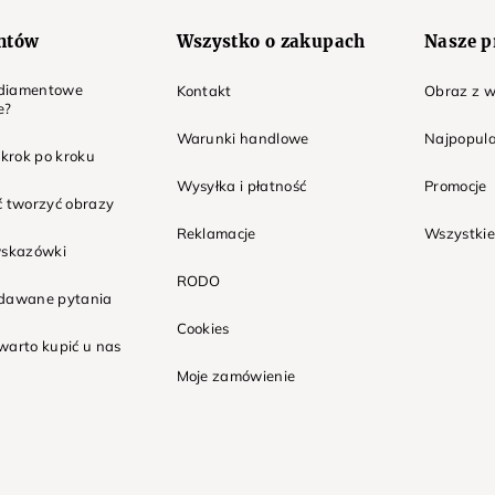
entów
Wszystko o zakupach
Nasze p
t diamentowe
Kontakt
Obraz z w
e?
Warunki handlowe
Najpopula
 krok po kroku
Wysyłka i płatność
Promocje
ć tworzyć obrazy
Reklamacje
Wszystkie
wskazówki
RODO
adawane pytania
Cookies
warto kupić u nas
Moje zamówienie