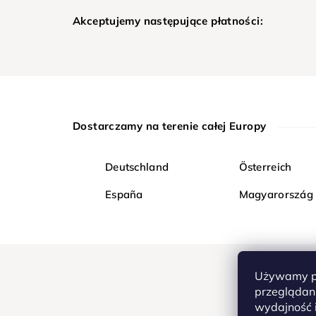
Akceptujemy następujące płatności:
Dostarczamy na terenie całej Europy
Deutschland
Österreich
España
Magyarország
Używamy pl
przeglądani
wydajność i