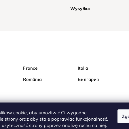
Wysyłka:
France
Italia
România
България
ików cookie, aby umożliwić Ci wygodne
Zg
Kupuj bezpiecznie w Dia
e strony oraz aby stale poprawiać funkcjonalność,
są całkowicie bezpieczn
 użyteczność strony poprzez analizę ruchu na niej.
serwerem są przesyłane 