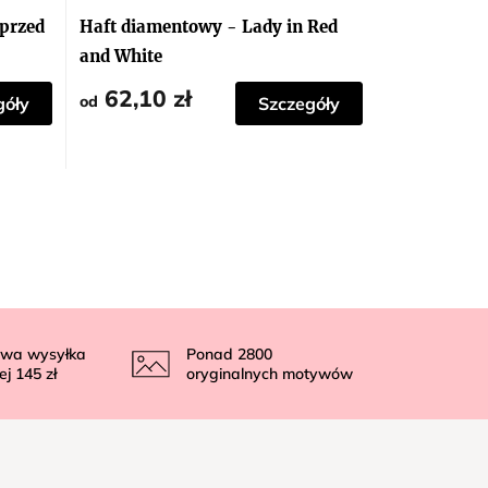
przed
Haft diamentowy - Lady in Red
and White
62,10 zł
od
góły
Szczegóły
wa wysyłka
Ponad
2800
ej
145 zł
oryginalnych motywów