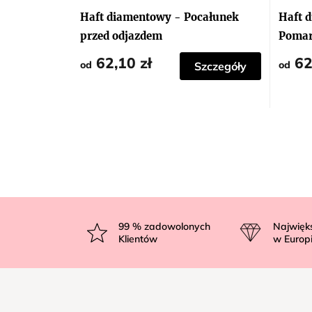
Haft diamentowy - Pocałunek
Haft 
przed odjazdem
Pomar
62,10 zł
62
od
od
Szczegóły
S
t
99
% zadowolonych
Najwięk
Klientów
w Europ
o
p
k
a