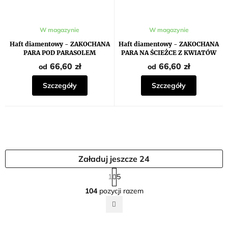
W magazynie
W magazynie
Haft diamentowy - ZAKOCHANA
Haft diamentowy - ZAKOCHANA
PARA POD PARASOLEM
PARA NA ŚCIEŻCE Z KWIATÓW
66,60 zł
66,60 zł
od
od
Szczegóły
Szczegóły
Załaduj jeszcze 24
P
1
5
a
K
104
pozycji razem
g
o
i
n
n
t