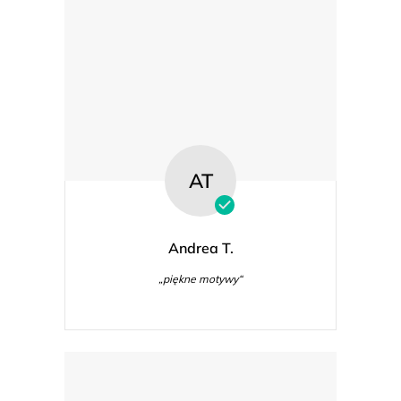
AT
Andrea T.
„piękne motywy“