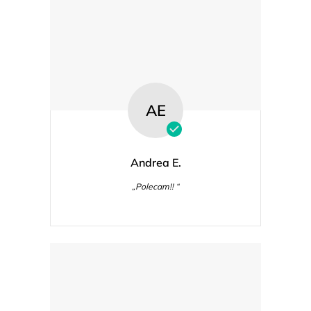
AE
Andrea E.
„Polecam!! “