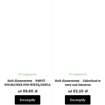
W magazynie
W magazynie
Haft diamentowy - PARYŻ -
Haft diamentowy - Zakochani w
POCAŁUNEK POD WIEŻĄ EIFFLA
nocy nad miastem
66,60 zł
62,10 zł
od
od
Szczegóły
Szczegóły