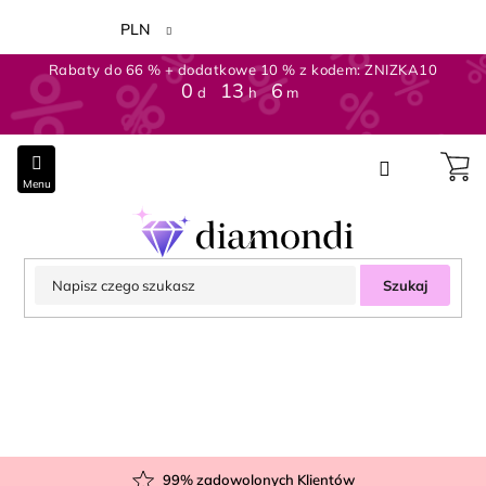
Przejść
do
PLN
treści
Rabaty do 66 % + dodatkowe 10 % z kodem: ZNIZKA10
0
:
13
:
6
d
h
m
Szukaj
99
% zadowolonych Klientów