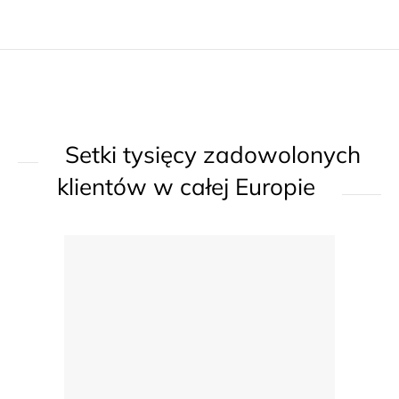
a
r
c
o
j
l
a
k
i
l
Setki tysięcy zadowolonych
i
s
klientów w całej Europie
t
y