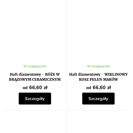
W magazynie
W magazynie
Haft diamentowy - RÓŻE W
Haft diamentowy - WIKLINOWY
BRĄZOWYM CERAMICZNYM
KOSZ PEŁEN MAKÓW
WAZONIE
66,60 zł
66,60 zł
od
od
Szczegóły
Szczegóły