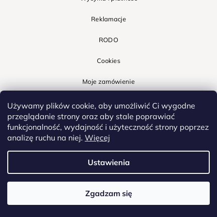
Reklamacje
RODO
Cookies
Moje zamówienie
Używamy plików cookie, aby umożliwić Ci wygodne
przeglądanie strony oraz aby stale poprawiać
funkcjonalność, wydajność i użyteczność strony poprzez
Nasze produkty
analizę ruchu na niej.
Więcej
Obraz z własnego zdjęcia
Ustawienia
Najpopularniejsze
Promocje
Zgadzam się
Wszystkie kategorie