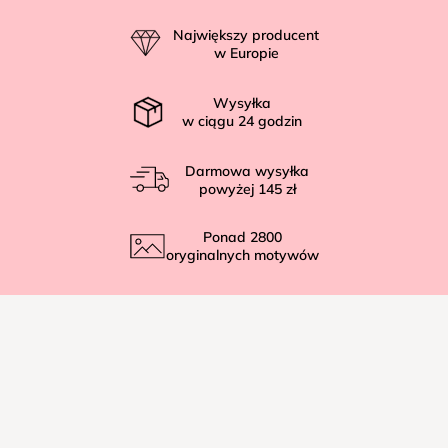
p
Największy producent
k
w Europie
a
Wysyłka
w ciągu
24
godzin
Darmowa wysyłka
powyżej
145 zł
Ponad
2800
oryginalnych motywów