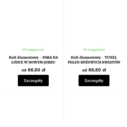
W magazynie
W magazynie
Haft diamentowy - PARA NA
Haft diamentowy - TUNEL
ŁÓDCE W NOWYM JORKU
PEŁEN RÓŻOWYCH KWIATÓW
(RICHARD MACNEIL)
66,60 zł
66,60 zł
od
od
Szczegóły
Szczegóły