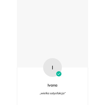
I
Ivana
„wielka satysfakcja“