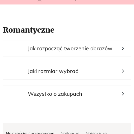
Romantyczne
L
Jak rozpocząć tworzenie obrazów
i
s
t
Jaki rozmiar wybrać
a
p
r
Wszystko o zakupach
o
d
u
S
k
Najczęściej sprzedawane
Najtańsze
Najdroższe