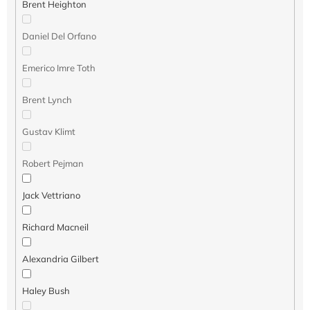
ó
Brent Heighton
w
Daniel Del Orfano
Emerico Imre Toth
Brent Lynch
Gustav Klimt
Robert Pejman
Jack Vettriano
Richard Macneil
Alexandria Gilbert
Haley Bush