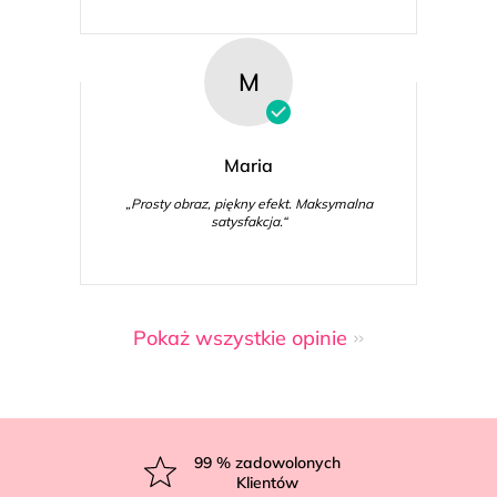
M
Maria
„Prosty obraz, piękny efekt. Maksymalna
satysfakcja.“
Pokaż wszystkie opinie
S
t
99
% zadowolonych
Klientów
o