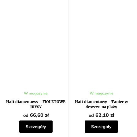
W magazynie
W magazynie
Haft diamentowy - FIOLETOWE
Haft diamentowy - Taniec w
IRYSY
deszczu na plaży
66,60 zł
62,10 zł
od
od
Szczegóły
Szczegóły