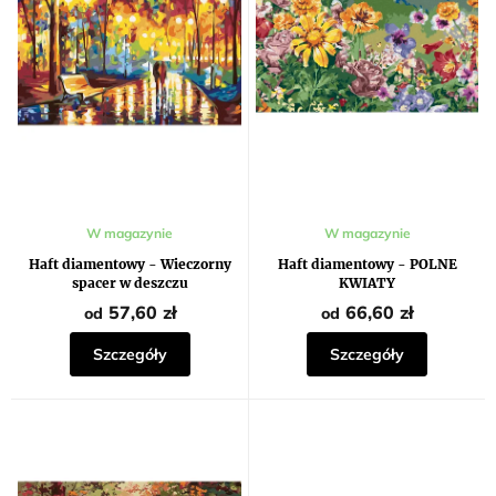
Średnia
W magazynie
W magazynie
ocena
produktu
Haft diamentowy - Wieczorny
Haft diamentowy - POLNE
wynosi
spacer w deszczu
KWIATY
5,0
na
57,60 zł
66,60 zł
od
od
5
gwiazdek.
Szczegóły
Szczegóły