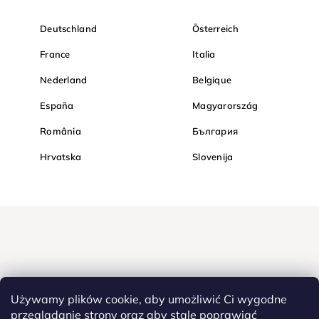
Deutschland
Österreich
France
Italia
Nederland
Belgique
España
Magyarország
România
България
Hrvatska
Slovenija
Używamy plików cookie, aby umożliwić Ci wygodne
przeglądanie strony oraz aby stale poprawiać