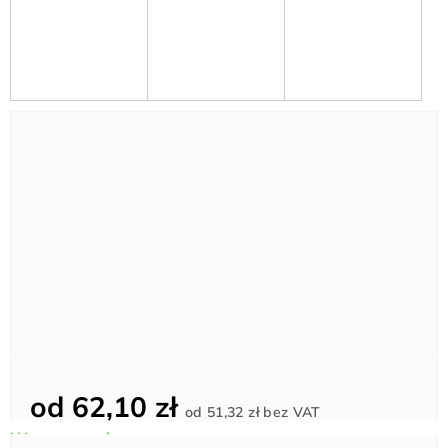
od
62,10 zł
Cena
od
51,32 zł
bez VAT
jednostkowa: