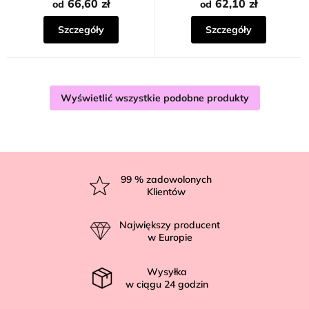
66,60 zł
62,10 zł
od
od
Szczegóły
Szczegóły
Wyświetlić wszystkie podobne produkty
S
t
99
% zadowolonych
Klientów
o
p
Największy producent
k
w Europie
a
Wysyłka
w ciągu
24
godzin