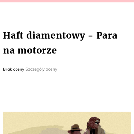
Haft diamentowy - Para
na motorze
Średnia
Szczegóły oceny
Brak oceny
ocena
produktu
wynosi
0,0
na
5
gwiazdek.