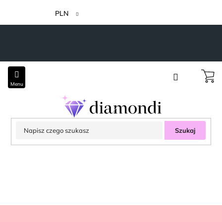
Przejść
do
PLN
treści
Szukaj