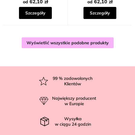
62,10 zł
62,10 zł
od
od
Szczegóły
Szczegóły
Wyświetlić wszystkie podobne produkty
S
t
99
% zadowolonych
Klientów
o
p
Największy producent
k
w Europie
a
Wysyłka
w ciągu
24
godzin