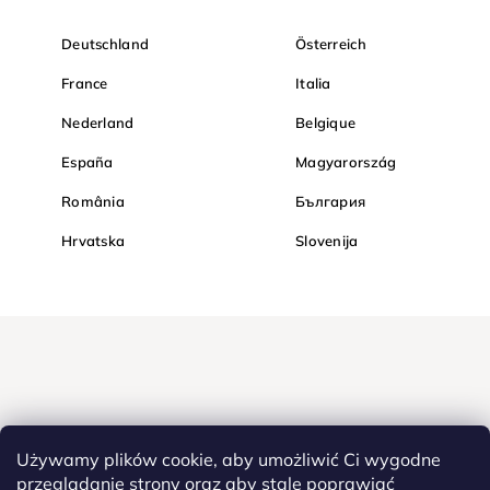
Deutschland
Österreich
France
Italia
Nederland
Belgique
España
Magyarország
România
България
Hrvatska
Slovenija
Używamy plików cookie, aby umożliwić Ci wygodne
przeglądanie strony oraz aby stale poprawiać