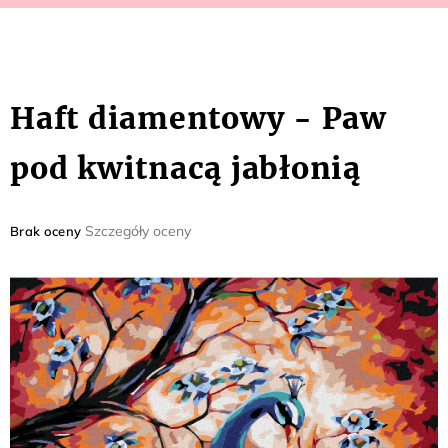
Haft diamentowy - Paw
pod kwitnacą jabłonią
Średnia
Szczegóły oceny
Brak oceny
ocena
produktu
wynosi
0,0
na
5
gwiazdek.