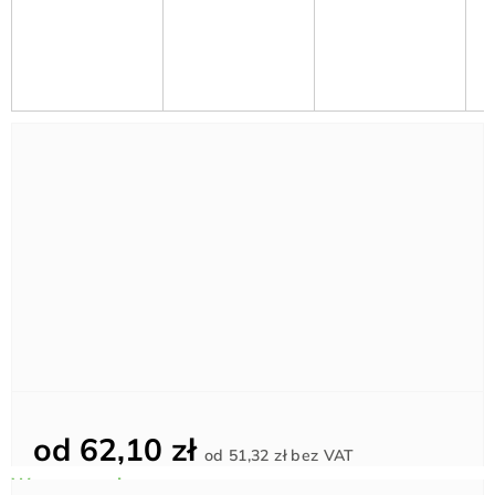
od
62,10 zł
Cena
od
51,32 zł
bez VAT
jednostkowa: