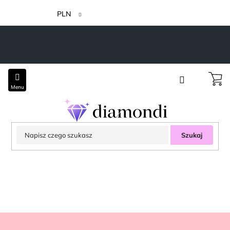
Przejść
do
PLN
treści
Szukaj