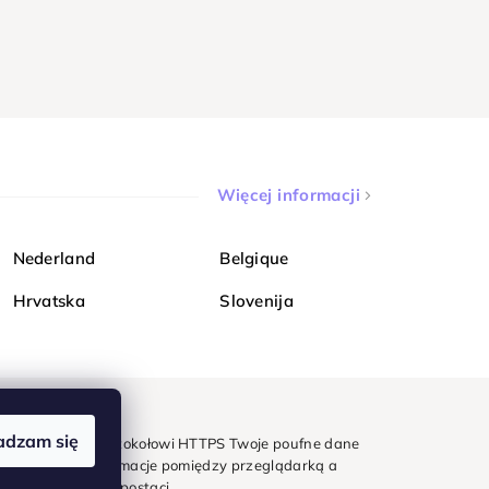
Więcej informacji
Nederland
Belgique
Hrvatska
Slovenija
adzam się
mondi. Dzięki protokołowi HTTPS Twoje poufne dane
e - wszystkie informacje pomiędzy przeglądarką a
w zaszyfrowanej postaci.