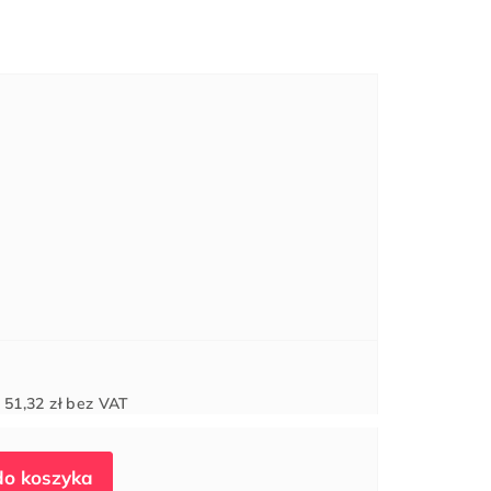
Cena
d
51,32 zł
bez VAT
jednostkowa: