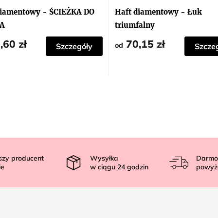
diamentowy - ŚCIEŻKA DO
Haft diamentowy - Łuk
A
triumfalny
,60 zł
70,15 zł
od
Szczegóły
Szcze
szy producent
Wysyłka
Darmo
ie
w ciągu
24
godzin
powyż