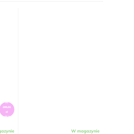
od
206,31
zł
–66 %
azynie
W magazynie