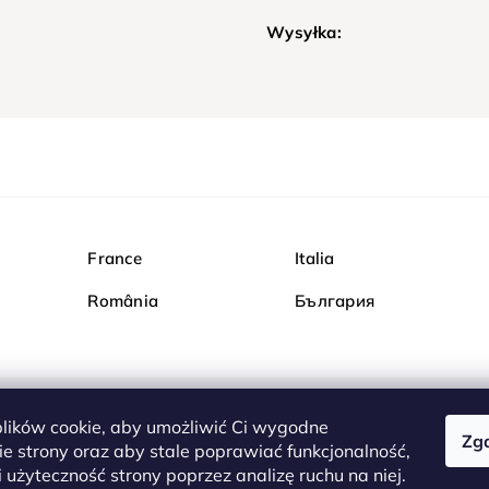
Wysyłka:
France
Italia
România
България
ików cookie, aby umożliwić Ci wygodne
Zg
Kupuj bezpiecznie w Dia
e strony oraz aby stale poprawiać funkcjonalność,
są całkowicie bezpieczn
 użyteczność strony poprzez analizę ruchu na niej.
serwerem są przesyłane 