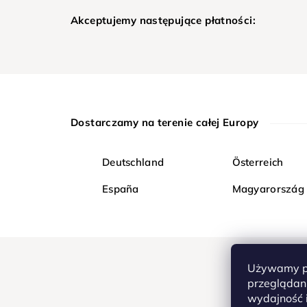
Akceptujemy następujące płatności:
Dostarczamy na terenie całej Europy
Deutschland
Österreich
España
Magyarország
Używamy pl
przeglądani
wydajność i