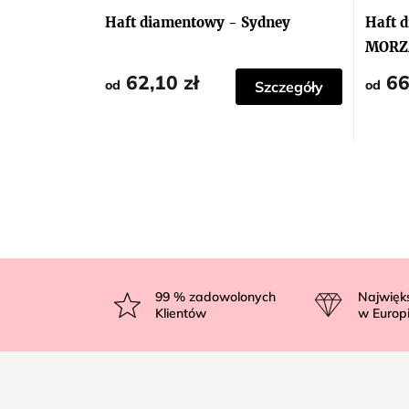
Haft diamentowy - Sydney
Haft 
MORZ
62,10 zł
66
od
od
Szczegóły
S
t
99
% zadowolonych
Najwięk
Klientów
w Europ
o
p
k
a