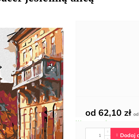
od
62,10 zł
o