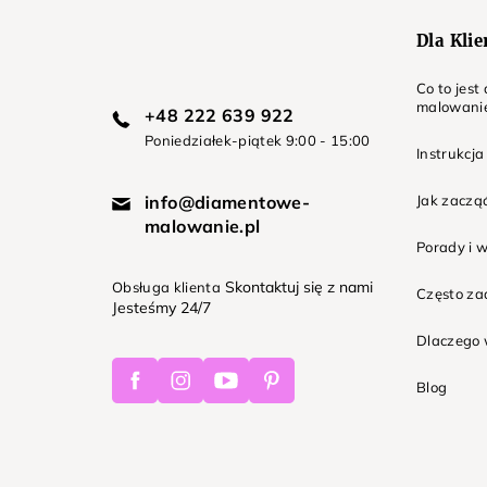
Dla Kli
Co to jes
malowani
+48 222 639 922
Poniedziałek-piątek 9:00 - 15:00
Instrukcja
info@diamentowe-
Jak zaczą
malowanie.pl
Porady i 
Skontaktuj się z nami
Obsługa klienta
Często z
Jesteśmy 24/7
Dlaczego 
Facebook
Instagram
Youtube
Pinterest
Blog