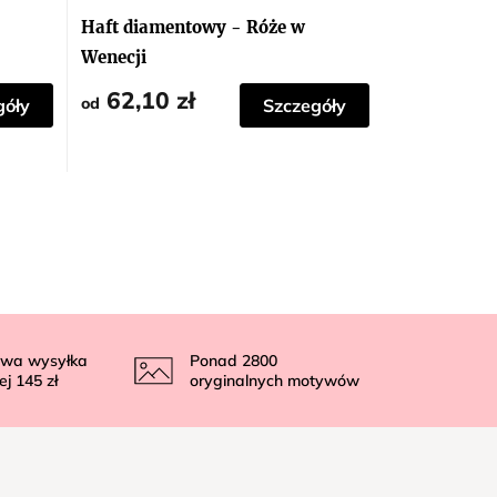
Haft diamentowy - Róże w
Wenecji
62,10 zł
od
góły
Szczegóły
wa wysyłka
Ponad
2800
ej
145 zł
oryginalnych motywów