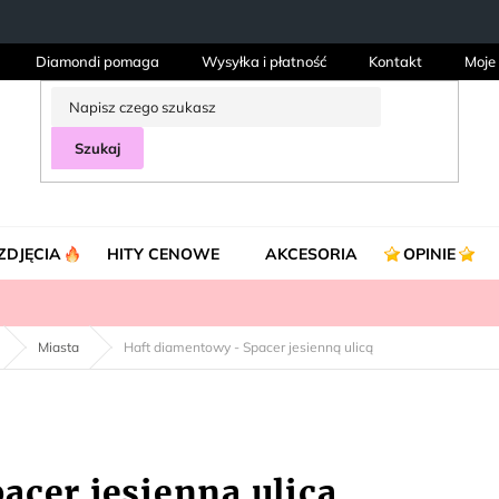
Diamondi pomaga
Wysyłka i płatność
Kontakt
Moje
Szukaj
ZDJĘCIA
HITY CENOWE
AKCESORIA
OPINIE
Miasta
Haft diamentowy - Spacer jesienną ulicą
acer jesienną ulicą