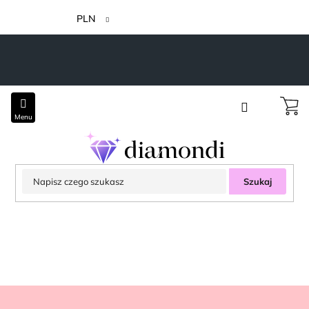
Przejść
do
PLN
treści
Szukaj