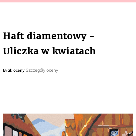
Haft diamentowy -
Uliczka w kwiatach
Średnia
Szczegóły oceny
Brak oceny
ocena
produktu
wynosi
0,0
na
5
gwiazdek.