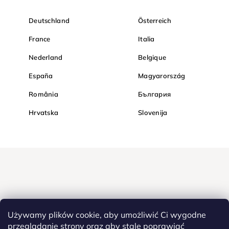
Deutschland
Österreich
France
Italia
Nederland
Belgique
España
Magyarország
România
България
Hrvatska
Slovenija
Używamy plików cookie, aby umożliwić Ci wygodne
przeglądanie strony oraz aby stale poprawiać