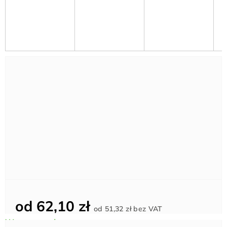
od
62,10 zł
Cena
od
51,32 zł
bez VAT
jednostkowa: