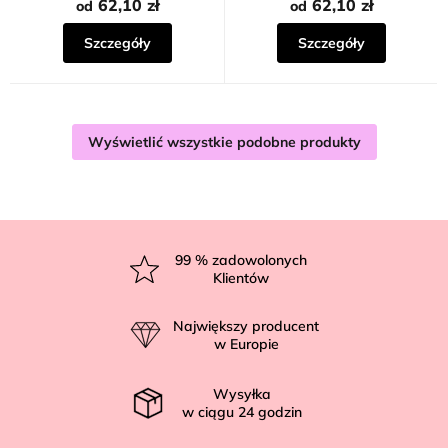
62,10 zł
62,10 zł
od
od
Szczegóły
Szczegóły
Wyświetlić wszystkie podobne produkty
S
t
99
% zadowolonych
Klientów
o
p
Największy producent
k
w Europie
a
Wysyłka
w ciągu
24
godzin