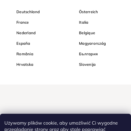
Deutschland
Österreich
France
Italia
Nederland
Belgique
España
Magyarország
România
България
Hrvatska
Slovenija
Używamy plików cookie, aby umożliwić Ci wygodne
przeglądanie strony oraz aby stale poprawiać