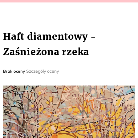
Haft diamentowy -
Zaśnieżona rzeka
Średnia
Szczegóły oceny
Brak oceny
ocena
produktu
wynosi
0,0
na
5
gwiazdek.