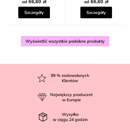
66,60 zł
66,60 zł
od
od
Szczegóły
Szczegóły
Wyświetlić wszystkie podobne produkty
S
t
99
% zadowolonych
Klientów
o
p
Największy producent
k
w Europie
a
Wysyłka
w ciągu
24
godzin