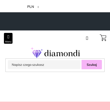
Przejść
do
PLN
treści
Szukaj