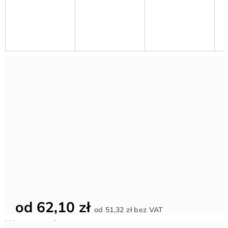
od
62,10 zł
Cena
od
51,32 zł
bez VAT
jednostkowa: