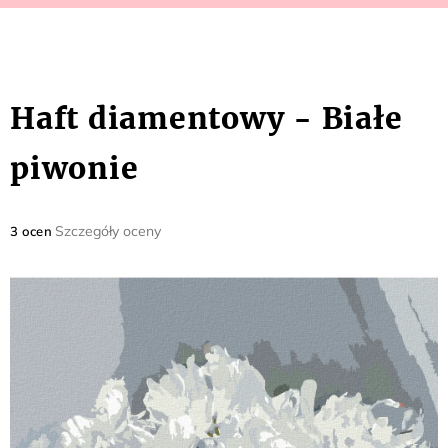
Haft diamentowy - Białe
piwonie
Średnia
Szczegóły oceny
3 ocen
ocena
produktu
wynosi
5,0
na
5
gwiazdek.