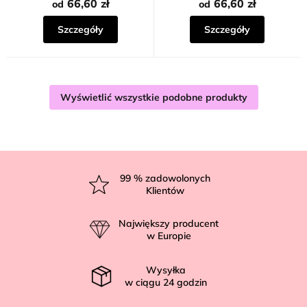
66,60 zł
66,60 zł
od
od
Szczegóły
Szczegóły
Wyświetlić wszystkie podobne produkty
S
t
99
% zadowolonych
Klientów
o
p
Największy producent
k
w Europie
a
Wysyłka
w ciągu
24
godzin