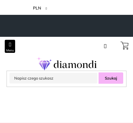
Przejść
do
PLN
treści
Szukaj