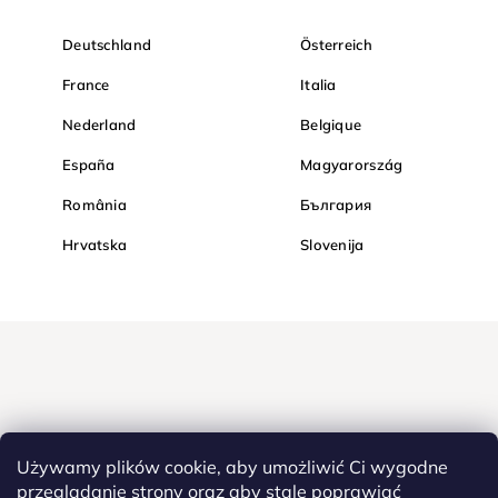
Deutschland
Österreich
France
Italia
Nederland
Belgique
España
Magyarország
România
България
Hrvatska
Slovenija
Używamy plików cookie, aby umożliwić Ci wygodne
przeglądanie strony oraz aby stale poprawiać