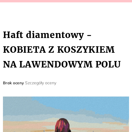
Haft diamentowy -
KOBIETA Z KOSZYKIEM
NA LAWENDOWYM POLU
Średnia
Szczegóły oceny
Brak oceny
ocena
produktu
wynosi
0,0
na
5
gwiazdek.