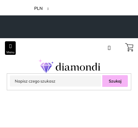
Przejść
do
PLN
treści
Szukaj