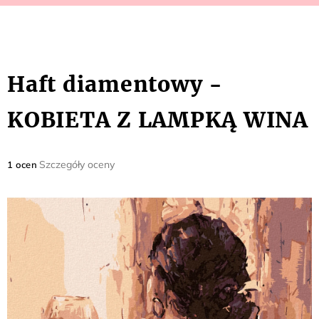
Haft diamentowy -
KOBIETA Z LAMPKĄ WINA
Średnia
Szczegóły oceny
1 ocen
ocena
produktu
wynosi
5,0
na
5
gwiazdek.