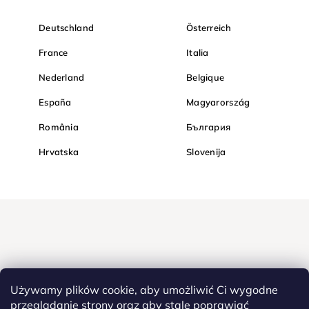
Deutschland
Österreich
France
Italia
Nederland
Belgique
España
Magyarország
România
България
Hrvatska
Slovenija
Używamy plików cookie, aby umożliwić Ci wygodne
przeglądanie strony oraz aby stale poprawiać