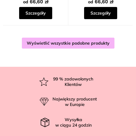
66,60 zł
66,60 zł
od
od
Szczegóły
Szczegóły
Wyświetlić wszystkie podobne produkty
S
t
99
% zadowolonych
Klientów
o
p
Największy producent
k
w Europie
a
Wysyłka
w ciągu
24
godzin