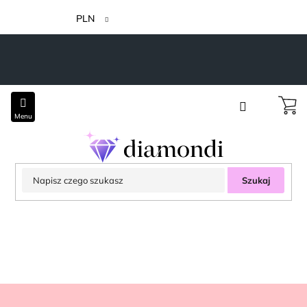
Przejść
do
PLN
treści
Szukaj