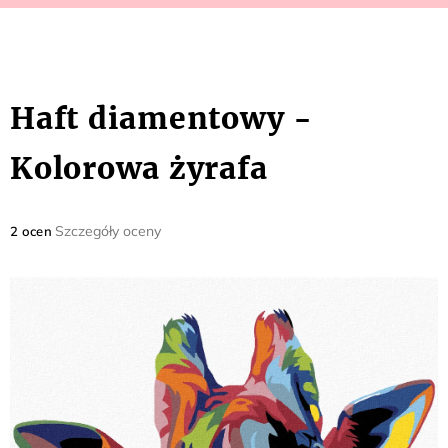
Haft diamentowy -
Kolorowa żyrafa
Średnia
Szczegóły oceny
2 ocen
ocena
produktu
wynosi
5,0
na
5
gwiazdek.