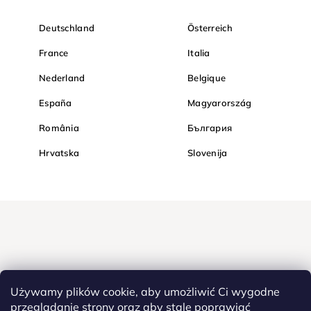
Deutschland
Österreich
France
Italia
Nederland
Belgique
España
Magyarország
România
България
Hrvatska
Slovenija
Używamy plików cookie, aby umożliwić Ci wygodne
przeglądanie strony oraz aby stale poprawiać