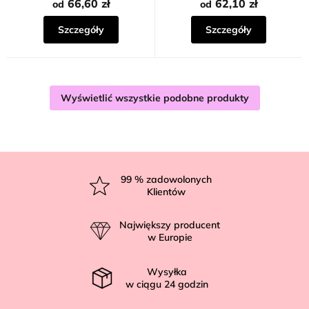
66,60 zł
62,10 zł
od
od
Szczegóły
Szczegóły
Wyświetlić wszystkie podobne produkty
S
t
99
% zadowolonych
Klientów
o
p
Największy producent
k
w Europie
a
Wysyłka
w ciągu
24
godzin