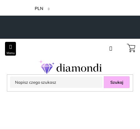
Przejść
do
PLN
treści
Szukaj