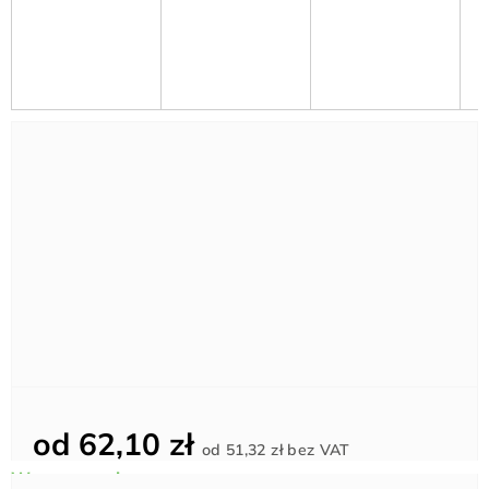
od
62,10 zł
Cena
od
51,32 zł
bez VAT
jednostkowa: