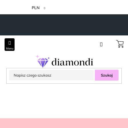
Przejść
do
PLN
treści
Szukaj