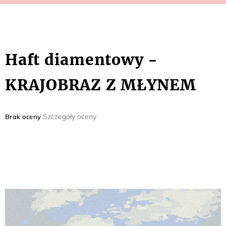
Haft diamentowy -
KRAJOBRAZ Z MŁYNEM
Średnia
Szczegóły oceny
Brak oceny
ocena
produktu
wynosi
0,0
na
5
gwiazdek.