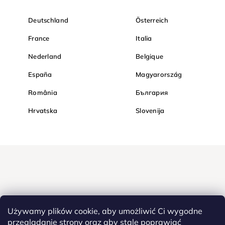
Deutschland
Österreich
France
Italia
Nederland
Belgique
España
Magyarország
România
България
Hrvatska
Slovenija
Używamy plików cookie, aby umożliwić Ci wygodne
przeglądanie strony oraz aby stale poprawiać