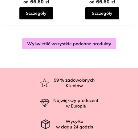
66,60 zł
66,60 zł
od
od
Szczegóły
Szczegóły
Wyświetlić wszystkie podobne produkty
S
t
99
% zadowolonych
Klientów
o
p
Największy producent
k
w Europie
a
Wysyłka
w ciągu
24
godzin