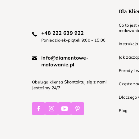
Dla Kli
Co to jes
malowani
+48 222 639 922
Poniedziałek-piątek 9:00 - 15:00
Instrukcja
info@diamentowe-
Jak zaczą
malowanie.pl
Porady i 
Skontaktuj się z nami
Obsługa klienta
Często z
Jesteśmy 24/7
Dlaczego 
Facebook
Instagram
Youtube
Pinterest
Blog