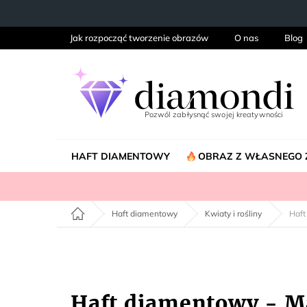
Przejść
do
treści
Jak rozpocząć tworzenie obrazów
O nas
Blog
HAFT DIAMENTOWY
OBRAZ Z WŁASNEGO 
Home
Haft diamentowy
Kwiaty i rośliny
Haft
Haft diamentowy - Ma