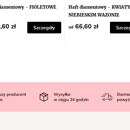
diamentowy - FIOLETOWE
Haft diamentowy - KWIAT
NIEBIESKIM WAZONIE
,60 zł
66,60 zł
od
Szczegóły
Szcze
szy producent
Wysyłka
Darmo
ie
w ciągu
24
godzin
powyż