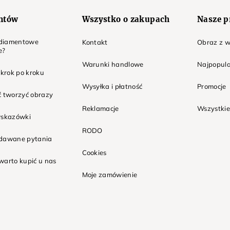
entów
Wszystko o zakupach
Nasze p
t diamentowe
Kontakt
Obraz z w
e?
Warunki handlowe
Najpopula
 krok po kroku
Wysyłka i płatność
Promocje
ć tworzyć obrazy
Reklamacje
Wszystkie
wskazówki
RODO
adawane pytania
Cookies
warto kupić u nas
Moje zamówienie