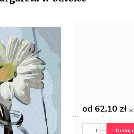
od
62,10 zł
o