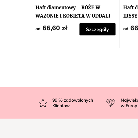
Haft diamentowy - RÓŻE W
Haft 
WAZONIE I KOBIETA W ODDALI
IRYSY
66,60 zł
66
od
od
Szczegóły
S
t
99
% zadowolonych
Najwięk
Klientów
w Europ
o
p
k
a