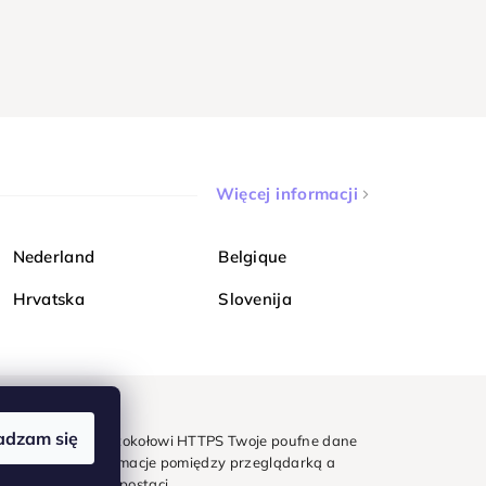
Więcej informacji
Nederland
Belgique
Hrvatska
Slovenija
adzam się
mondi. Dzięki protokołowi HTTPS Twoje poufne dane
e - wszystkie informacje pomiędzy przeglądarką a
w zaszyfrowanej postaci.