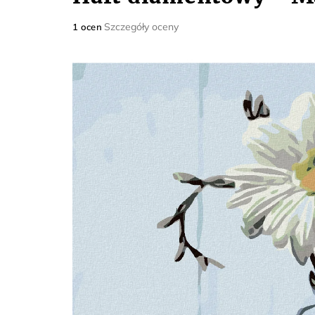
Średnia
Szczegóły oceny
1 ocen
ocena
produktu
wynosi
5,0
na
5
gwiazdek.