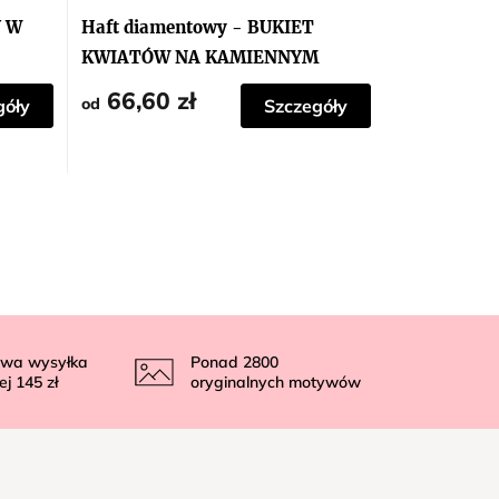
Y W
Haft diamentowy - BUKIET
KWIATÓW NA KAMIENNYM
OKNIE
66,60 zł
od
góły
Szczegóły
wa wysyłka
Ponad
2800
ej
145 zł
oryginalnych motywów