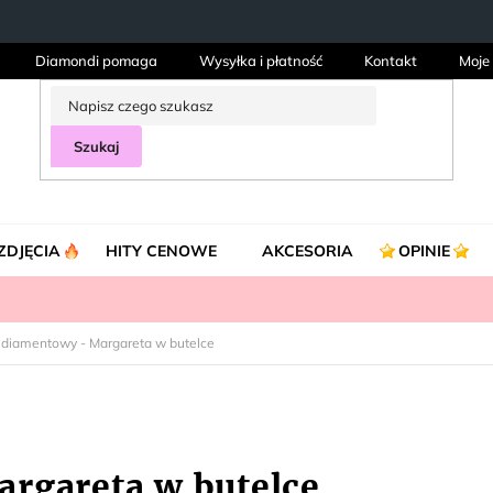
Diamondi pomaga
Wysyłka i płatność
Kontakt
Moje
Szukaj
ZDJĘCIA
HITY CENOWE
AKCESORIA
OPINIE
 diamentowy - Margareta w butelce
rgareta w butelce