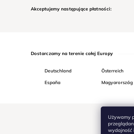
Akceptujemy następujące płatności:
Dostarczamy na terenie całej Europy
Deutschland
Österreich
España
Magyarország
Używamy pl
przeglądani
wydajność i