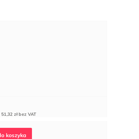
Cena
d
51,32 zł
bez VAT
jednostkowa: