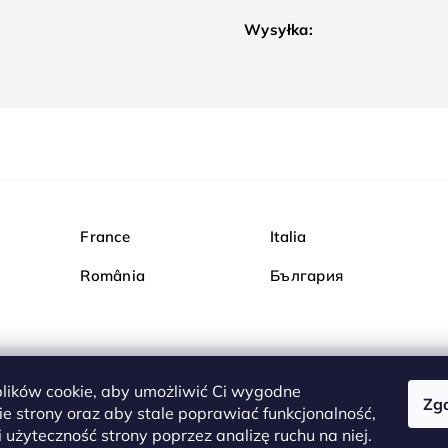
Wysyłka:
France
Italia
România
България
ików cookie, aby umożliwić Ci wygodne
Zg
Kupuj bezpiecznie w Dia
e strony oraz aby stale poprawiać funkcjonalność,
są całkowicie bezpieczn
 użyteczność strony poprzez analizę ruchu na niej.
serwerem są przesyłane 