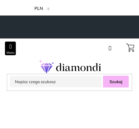
Przejść
do
PLN
treści
Szukaj