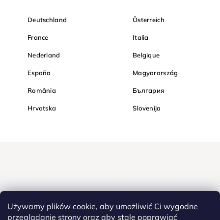
Deutschland
Österreich
France
Italia
Nederland
Belgique
España
Magyarország
România
България
Hrvatska
Slovenija
Używamy plików cookie, aby umożliwić Ci wygodne
przeglądanie strony oraz aby stale poprawiać