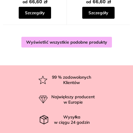
66,60 zł
66,60 zł
od
od
Szczegóły
Szczegóły
Wyświetlić wszystkie podobne produkty
S
t
99
% zadowolonych
Klientów
o
p
Największy producent
k
w Europie
a
Wysyłka
w ciągu
24
godzin