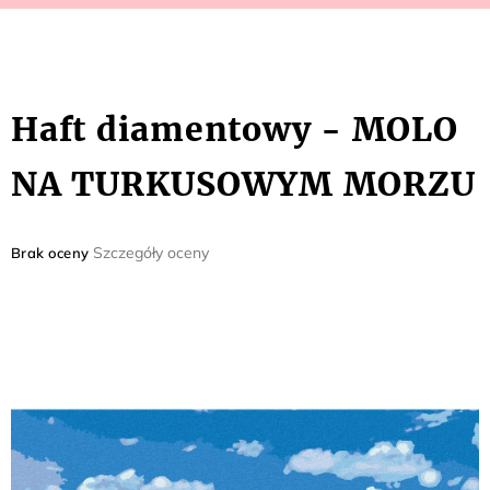
Haft diamentowy - MOLO
NA TURKUSOWYM MORZU
Średnia
Szczegóły oceny
Brak oceny
ocena
produktu
wynosi
0,0
na
5
gwiazdek.