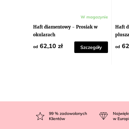
W magazynie
Haft diamentowy - Prosiak w
Haft 
okularach
plusz
62,10 zł
62
od
od
Szczegóły
S
t
99
% zadowolonych
Najwięk
Klientów
w Europ
o