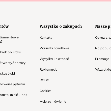
entów
Wszystko o zakupach
Nasze p
t diamentowe
Kontakt
Obraz z w
e?
Warunki handlowe
Najpopula
 krok po kroku
Wysyłka i płatność
Promocje
ć tworzyć obrazy
Reklamacje
Wszystkie
wskazówki
RODO
adawane pytania
Cookies
warto kupić u nas
Moje zamówienie