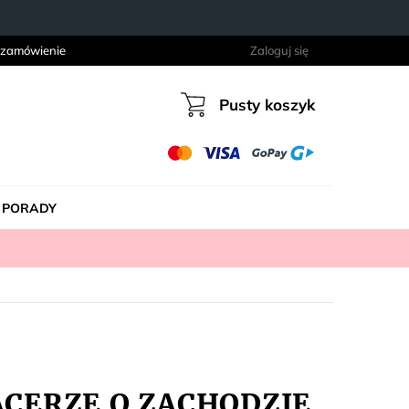
 zamówienie
Zaloguj się
Pusty koszyk
Koszyk
PORADY
PACERZE O ZACHODZIE