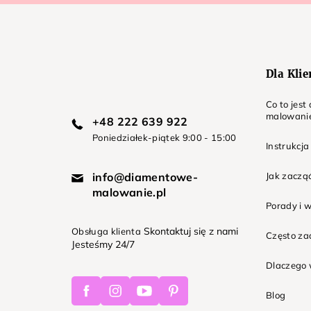
p
k
a
Dla Kli
Co to jes
malowani
+48 222 639 922
Poniedziałek-piątek 9:00 - 15:00
Instrukcja
info@diamentowe-
Jak zaczą
malowanie.pl
Porady i 
Skontaktuj się z nami
Obsługa klienta
Często z
Jesteśmy 24/7
Dlaczego 
Facebook
Instagram
Youtube
Pinterest
Blog