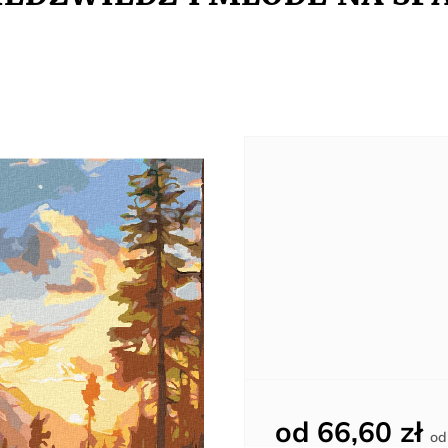
od
66,60 zł
o