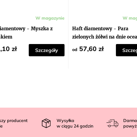
W magazynie
W mag
Średnia
ocena
produktu
diamentowy - Myszka z
Haft diamentowy - Para
wynosi
5,0
akiem
zielonych żółwi na dnie oce
na
5
,10 zł
57,60 zł
gwiazdek.
od
Szczegóły
Szcze
szy producent
Wysyłka
Darmo
ie
w ciągu
24
godzin
powyż