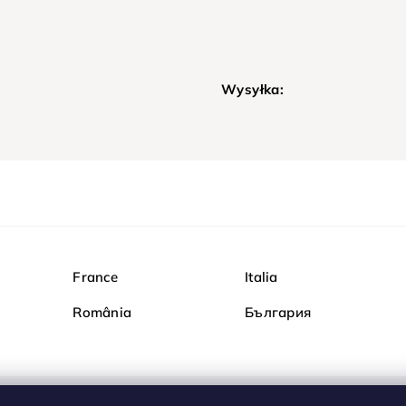
Wysyłka:
France
Italia
România
България