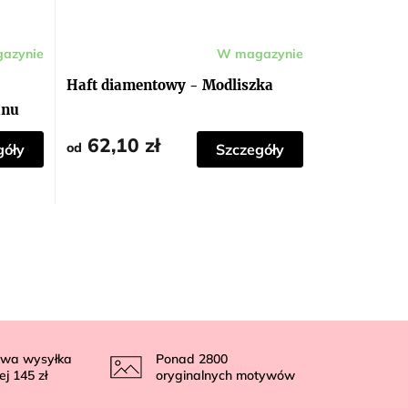
azynie
W magazynie
Haft diamentowy - Modliszka
anu
62,10 zł
od
góły
Szczegóły
wa wysyłka
Ponad
2800
ej
145 zł
oryginalnych motywów