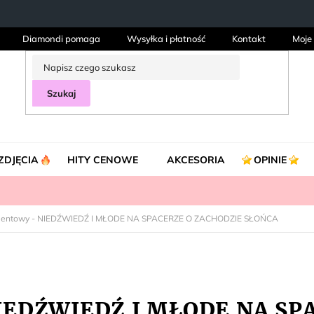
Diamondi pomaga
Wysyłka i płatność
Kontakt
Moje
Szukaj
ZDJĘCIA
HITY CENOWE
AKCESORIA
OPINIE
mentowy - NIEDŹWIEDŹ I MŁODE NA SPACERZE O ZACHODZIE SŁOŃCA
NIEDŹWIEDŹ I MŁODE NA S