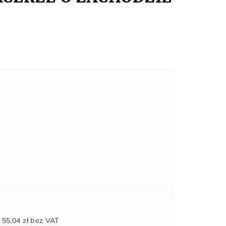
Cena
d
55,04 zł
bez VAT
jednostkowa: