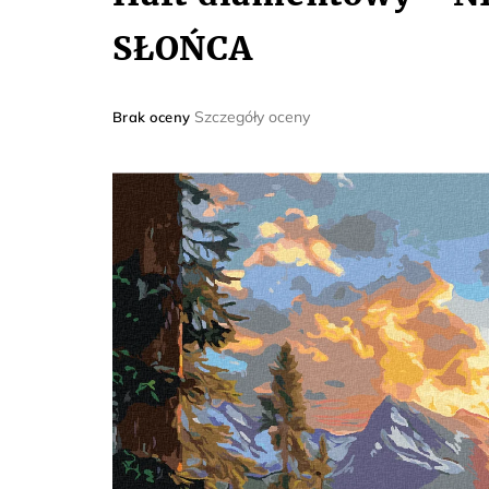
SŁOŃCA
Średnia
Szczegóły oceny
Brak oceny
ocena
produktu
wynosi
0,0
na
5
gwiazdek.