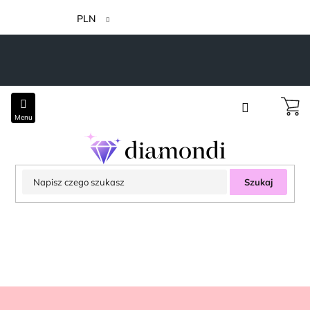
Przejść
do
PLN
treści
Szukaj