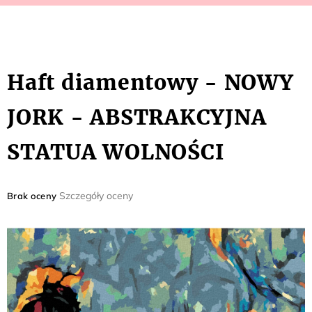
Haft diamentowy - NOWY
JORK - ABSTRAKCYJNA
STATUA WOLNOŚCI
Średnia
Szczegóły oceny
Brak oceny
ocena
produktu
wynosi
0,0
na
5
gwiazdek.