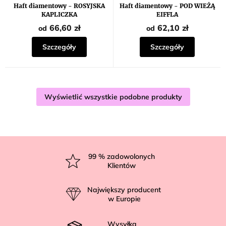
Haft diamentowy - ROSYJSKA
Haft diamentowy - POD WIEŻĄ
KAPLICZKA
EIFFLA
66,60 zł
62,10 zł
od
od
Szczegóły
Szczegóły
Wyświetlić wszystkie podobne produkty
S
t
99
% zadowolonych
Klientów
o
p
Największy producent
k
w Europie
a
Wysyłka