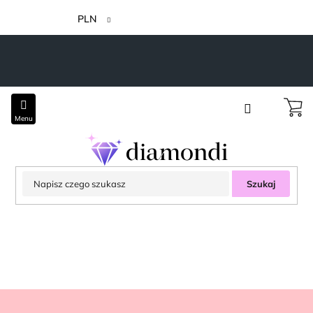
Przejść
do
PLN
treści
Szukaj