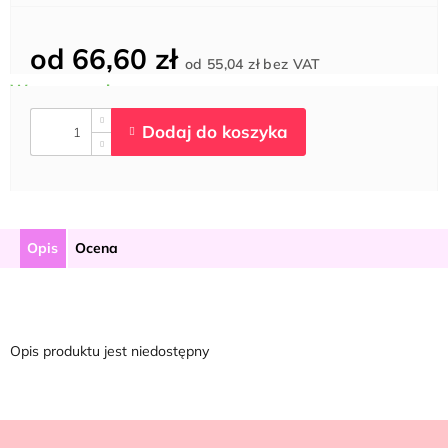
od
66,60 zł
Cena
od
55,04 zł
bez VAT
jednostkowa:
Opis
Ocena
Opis produktu jest niedostępny
S