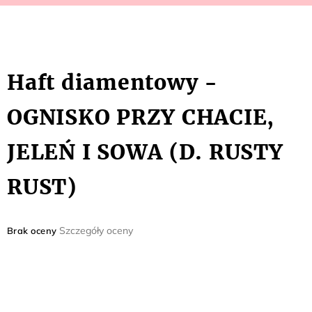
Haft diamentowy -
OGNISKO PRZY CHACIE,
JELEŃ I SOWA (D. RUSTY
RUST)
Średnia
Szczegóły oceny
Brak oceny
ocena
produktu
wynosi
0,0
na
5