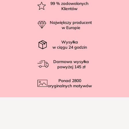
t
99
% zadowolonych
Klientów
o
p
Największy producent
k
w Europie
a
Wysyłka
w ciągu
24
godzin
Darmowa wysyłka
powyżej
145 zł
Ponad
2800
oryginalnych motywów