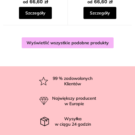
66,60 zł
66,60 zł
od
od
Szczegóły
Szczegóły
Wyświetlić wszystkie podobne produkty
S
t
99
% zadowolonych
Klientów
o
p
Największy producent
k
w Europie
a
Wysyłka
w ciągu
24
godzin