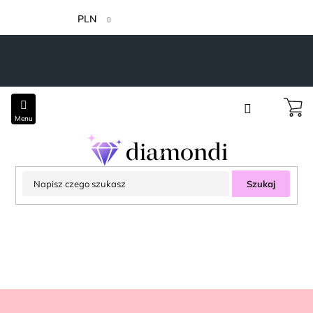
Przejść
do
PLN
treści
Szukaj