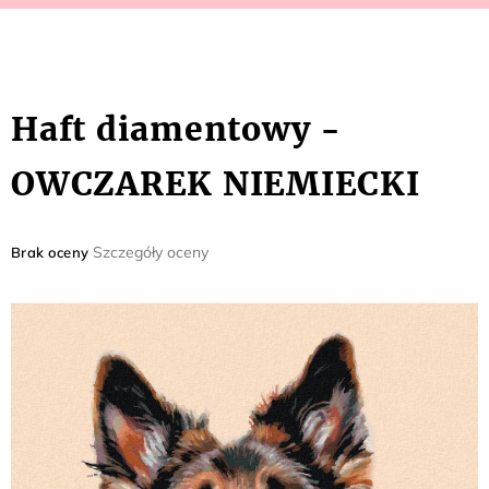
Haft diamentowy -
OWCZAREK NIEMIECKI
Średnia
Szczegóły oceny
Brak oceny
ocena
produktu
wynosi
0,0
na
5
gwiazdek.