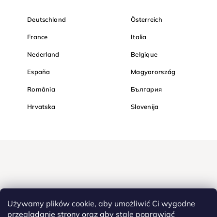
Deutschland
Österreich
France
Italia
Nederland
Belgique
España
Magyarország
România
България
Hrvatska
Slovenija
Używamy plików cookie, aby umożliwić Ci wygodne
przeglądanie strony oraz aby stale poprawiać